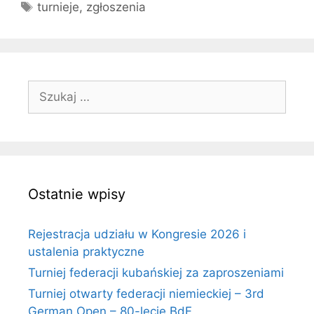
Tagi
turnieje
,
zgłoszenia
Szukaj:
Ostatnie wpisy
Rejestracja udziału w Kongresie 2026 i
ustalenia praktyczne
Turniej federacji kubańskiej za zaproszeniami
Turniej otwarty federacji niemieckiej – 3rd
German Open – 80-lecie BdF