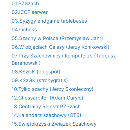
01.PZSzach
02.ICCF serwer
03.Syzygy endgame tablebases
04.Lichess
05.Szachy w Polsce (Przemysław Jahr)
06.W objęciach Caissy (Jerzy Konikowski)
07.Przy Szachownicy i Komputerze (Tadeusz
Baranowski)
08.KSzGK (blogspot)
09.KSzGK (stronygratis)
10.Tylko szachy (Jerzy Skonieczny)
12.Chessarbiter (Adam Curyło)
13.Centralny Rejestr PZSzach
14.Kalendarz szachowy (OTB)
15.Świętokrzyski Związek Szachowy