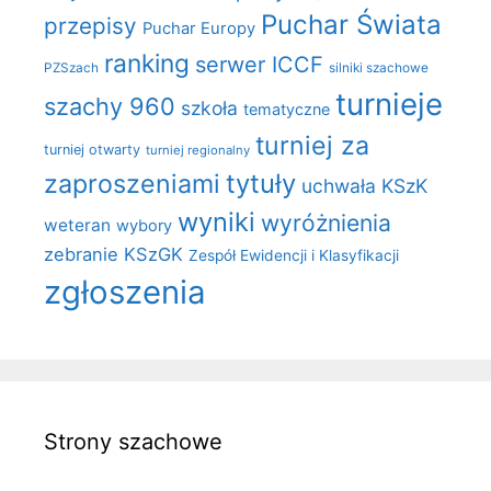
Puchar Świata
przepisy
Puchar Europy
ranking
serwer ICCF
PZSzach
silniki szachowe
turnieje
szachy 960
szkoła
tematyczne
turniej za
turniej otwarty
turniej regionalny
zaproszeniami
tytuły
uchwała KSzK
wyniki
wyróżnienia
weteran
wybory
zebranie KSzGK
Zespół Ewidencji i Klasyfikacji
zgłoszenia
Strony szachowe