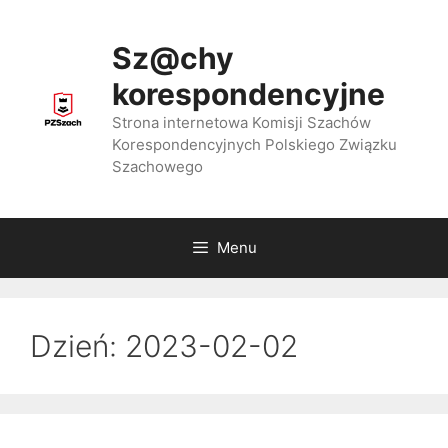
Przejdź
do
Sz@chy
treści
korespondencyjne
Strona internetowa Komisji Szachów
Korespondencyjnych Polskiego Związku
Szachowego
Menu
Dzień:
2023-02-02