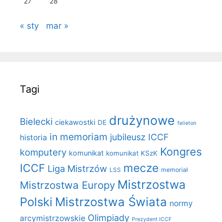
27
28
« sty
mar »
Tagi
drużynowe
Bielecki
ciekawostki
DE
felieton
in memoriam
jubileusz ICCF
historia
Kongres
komputery
komunikat
komunikat KSzK
mecze
ICCF
Liga Mistrzów
LSS
memoriał
Mistrzostwa
Mistrzostwa Europy
Polski
Mistrzostwa Świata
normy
Olimpiady
arcymistrzowskie
Prezydent ICCF