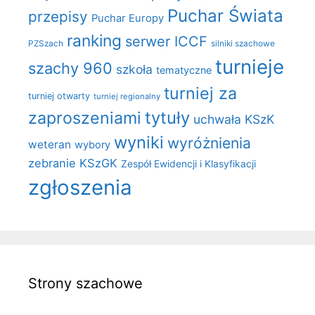
Puchar Świata
przepisy
Puchar Europy
ranking
serwer ICCF
PZSzach
silniki szachowe
turnieje
szachy 960
szkoła
tematyczne
turniej za
turniej otwarty
turniej regionalny
zaproszeniami
tytuły
uchwała KSzK
wyniki
wyróżnienia
weteran
wybory
zebranie KSzGK
Zespół Ewidencji i Klasyfikacji
zgłoszenia
Strony szachowe