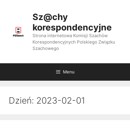
Przejdź
do
Sz@chy
treści
korespondencyjne
Strona internetowa Komisji Szachów
Korespondencyjnych Polskiego Związku
Szachowego
Menu
Dzień:
2023-02-01