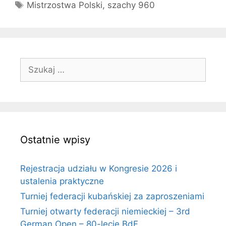
Tagi
Mistrzostwa Polski
,
szachy 960
Szukaj:
Ostatnie wpisy
Rejestracja udziału w Kongresie 2026 i
ustalenia praktyczne
Turniej federacji kubańskiej za zaproszeniami
Turniej otwarty federacji niemieckiej – 3rd
German Open – 80-lecie BdF