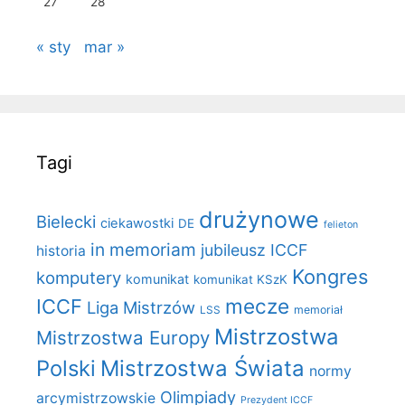
27
28
« sty
mar »
Tagi
drużynowe
Bielecki
ciekawostki
DE
felieton
in memoriam
jubileusz ICCF
historia
Kongres
komputery
komunikat
komunikat KSzK
mecze
ICCF
Liga Mistrzów
LSS
memoriał
Mistrzostwa
Mistrzostwa Europy
Polski
Mistrzostwa Świata
normy
Olimpiady
arcymistrzowskie
Prezydent ICCF