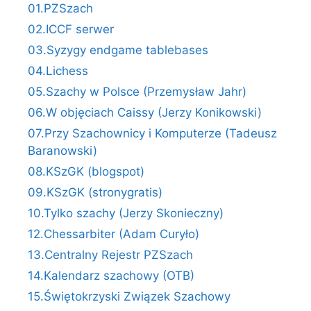
01.PZSzach
02.ICCF serwer
03.Syzygy endgame tablebases
04.Lichess
05.Szachy w Polsce (Przemysław Jahr)
06.W objęciach Caissy (Jerzy Konikowski)
07.Przy Szachownicy i Komputerze (Tadeusz
Baranowski)
08.KSzGK (blogspot)
09.KSzGK (stronygratis)
10.Tylko szachy (Jerzy Skonieczny)
12.Chessarbiter (Adam Curyło)
13.Centralny Rejestr PZSzach
14.Kalendarz szachowy (OTB)
15.Świętokrzyski Związek Szachowy