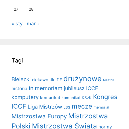
27
28
« sty
mar »
Tagi
drużynowe
Bielecki
ciekawostki
DE
felieton
in memoriam
jubileusz ICCF
historia
Kongres
komputery
komunikat
komunikat KSzK
mecze
ICCF
Liga Mistrzów
LSS
memoriał
Mistrzostwa
Mistrzostwa Europy
Polski
Mistrzostwa Świata
normy