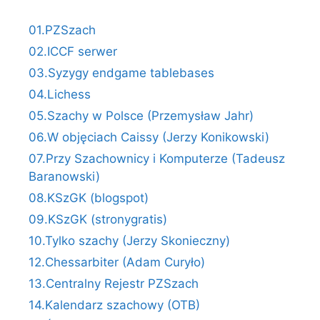
01.PZSzach
02.ICCF serwer
03.Syzygy endgame tablebases
04.Lichess
05.Szachy w Polsce (Przemysław Jahr)
06.W objęciach Caissy (Jerzy Konikowski)
07.Przy Szachownicy i Komputerze (Tadeusz
Baranowski)
08.KSzGK (blogspot)
09.KSzGK (stronygratis)
10.Tylko szachy (Jerzy Skonieczny)
12.Chessarbiter (Adam Curyło)
13.Centralny Rejestr PZSzach
14.Kalendarz szachowy (OTB)