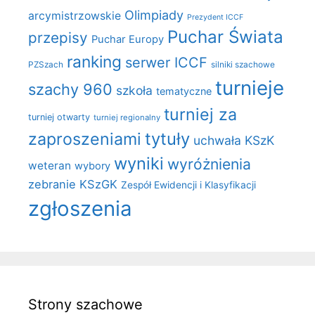
Olimpiady
arcymistrzowskie
Prezydent ICCF
Puchar Świata
przepisy
Puchar Europy
ranking
serwer ICCF
PZSzach
silniki szachowe
turnieje
szachy 960
szkoła
tematyczne
turniej za
turniej otwarty
turniej regionalny
zaproszeniami
tytuły
uchwała KSzK
wyniki
wyróżnienia
weteran
wybory
zebranie KSzGK
Zespół Ewidencji i Klasyfikacji
zgłoszenia
Strony szachowe