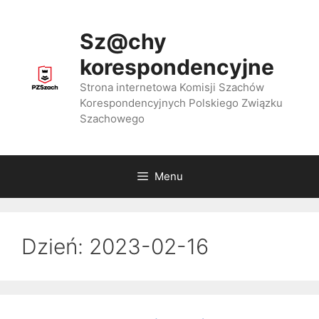
Przejdź
do
Sz@chy
treści
korespondencyjne
Strona internetowa Komisji Szachów
Korespondencyjnych Polskiego Związku
Szachowego
Menu
Dzień:
2023-02-16