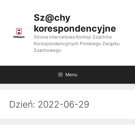
Przejdź
do
Sz@chy
treści
korespondencyjne
Strona internetowa Komisji Szachów
Korespondencyjnych Polskiego Związku
Szachowego
Menu
Dzień:
2022-06-29