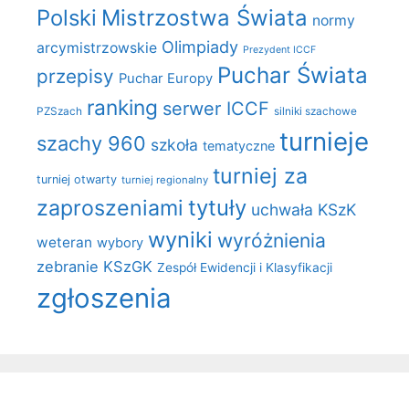
Polski
Mistrzostwa Świata
normy
Olimpiady
arcymistrzowskie
Prezydent ICCF
Puchar Świata
przepisy
Puchar Europy
ranking
serwer ICCF
PZSzach
silniki szachowe
turnieje
szachy 960
szkoła
tematyczne
turniej za
turniej otwarty
turniej regionalny
zaproszeniami
tytuły
uchwała KSzK
wyniki
wyróżnienia
weteran
wybory
zebranie KSzGK
Zespół Ewidencji i Klasyfikacji
zgłoszenia