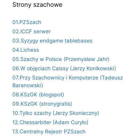
Strony szachowe
01.PZSzach
02.ICCF serwer
03.Syzygy endgame tablebases
04.Lichess
05.Szachy w Polsce (Przemysław Jahr)
06.W objęciach Caissy (Jerzy Konikowski)
07.Przy Szachownicy i Komputerze (Tadeusz
Baranowski)
08.KSzGK (blogspot)
09.KSzGK (stronygratis)
10.Tylko szachy (Jerzy Skonieczny)
12.Chessarbiter (Adam Curyło)
13.Centralny Rejestr PZSzach