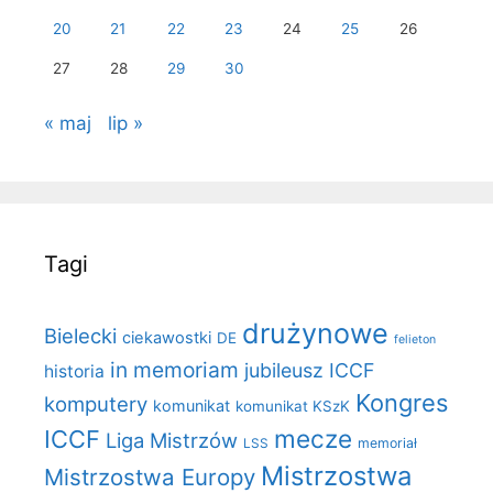
20
21
22
23
24
25
26
27
28
29
30
« maj
lip »
Tagi
drużynowe
Bielecki
ciekawostki
DE
felieton
in memoriam
jubileusz ICCF
historia
Kongres
komputery
komunikat
komunikat KSzK
mecze
ICCF
Liga Mistrzów
LSS
memoriał
Mistrzostwa
Mistrzostwa Europy