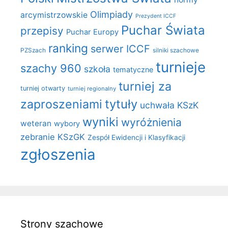
Olimpiady
arcymistrzowskie
Prezydent ICCF
Puchar Świata
przepisy
Puchar Europy
ranking
serwer ICCF
PZSzach
silniki szachowe
turnieje
szachy 960
szkoła
tematyczne
turniej za
turniej otwarty
turniej regionalny
zaproszeniami
tytuły
uchwała KSzK
wyniki
wyróżnienia
weteran
wybory
zebranie KSzGK
Zespół Ewidencji i Klasyfikacji
zgłoszenia
Strony szachowe