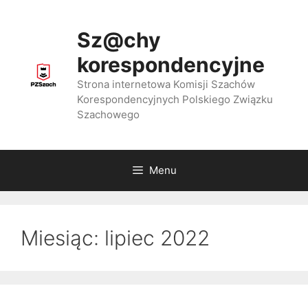
Przejdź
do
Sz@chy
treści
korespondencyjne
Strona internetowa Komisji Szachów
Korespondencyjnych Polskiego Związku
Szachowego
Menu
Miesiąc:
lipiec 2022