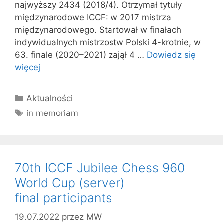
najwyższy 2434 (2018/4). Otrzymał tytuły
międzynarodowe ICCF: w 2017 mistrza
międzynarodowego. Startował w finałach
indywidualnych mistrzostw Polski 4-krotnie, w
63. finale (2020–2021) zajął 4 …
Dowiedz się
więcej
Kategorie
Aktualności
Tagi
in memoriam
70th ICCF Jubilee Chess 960
World Cup (server)
final participants
19.07.2022
przez
MW