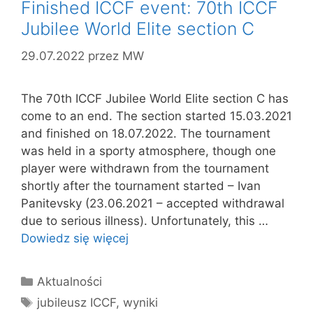
Finished ICCF event: 70th ICCF
Jubilee World Elite section C
29.07.2022
przez
MW
The 70th ICCF Jubilee World Elite section C has
come to an end. The section started 15.03.2021
and finished on 18.07.2022. The tournament
was held in a sporty atmosphere, though one
player were withdrawn from the tournament
shortly after the tournament started – Ivan
Panitevsky (23.06.2021 – accepted withdrawal
due to serious illness). Unfortunately, this …
Dowiedz się więcej
Kategorie
Aktualności
Tagi
jubileusz ICCF
,
wyniki