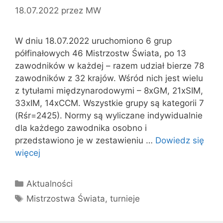
18.07.2022
przez
MW
W dniu 18.07.2022 uruchomiono 6 grup
półfinałowych 46 Mistrzostw Świata, po 13
zawodników w każdej – razem udział bierze 78
zawodników z 32 krajów. Wśród nich jest wielu
z tytułami międzynarodowymi – 8xGM, 21xSIM,
33xIM, 14xCCM. Wszystkie grupy są kategorii 7
(Rśr=2425). Normy są wyliczane indywidualnie
dla każdego zawodnika osobno i
przedstawiono je w zestawieniu …
Dowiedz się
więcej
Kategorie
Aktualności
Tagi
Mistrzostwa Świata
,
turnieje