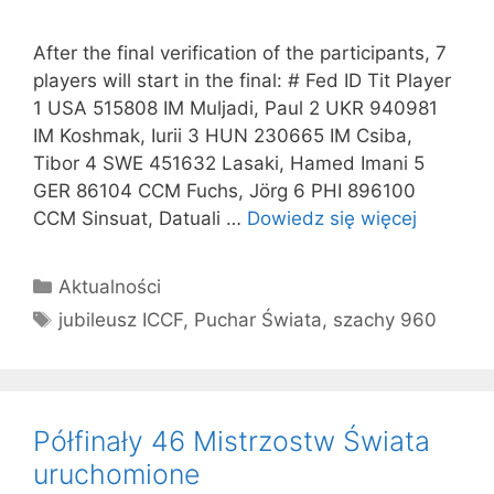
After the final verification of the participants, 7
players will start in the final: # Fed ID Tit Player
1 USA 515808 IM Muljadi, Paul 2 UKR 940981
IM Koshmak, Iurii 3 HUN 230665 IM Csiba,
Tibor 4 SWE 451632 Lasaki, Hamed Imani 5
GER 86104 CCM Fuchs, Jörg 6 PHI 896100
CCM Sinsuat, Datuali …
Dowiedz się więcej
Kategorie
Aktualności
Tagi
jubileusz ICCF
,
Puchar Świata
,
szachy 960
Półfinały 46 Mistrzostw Świata
uruchomione