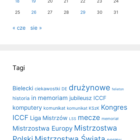
18
19
20
21
22
23
24
25
26
27
28
29
30
31
« cze
sie »
Tagi
drużynowe
Bielecki
ciekawostki
DE
felieton
in memoriam
jubileusz ICCF
historia
Kongres
komputery
komunikat
komunikat KSzK
mecze
ICCF
Liga Mistrzów
LSS
memoriał
Mistrzostwa
Mistrzostwa Europy
Polski
Mistrzostwa Świata
normy