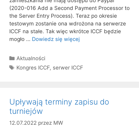
zamieszkania nie mają dostępu do Paypal
(2020-016 Add a Second Payment Processor to
the Server Entry Process). Teraz po okresie
testowym zostanie ona wdrożona na serwerze
ICCF na stałe. Tak więc wkrótce ICCF będzie
mogło …
Dowiedz się więcej
Kategorie
Aktualności
Tagi
Kongres ICCF
,
serwer ICCF
Upływają terminy zapisu do
turniejów
12.07.2022
przez
MW