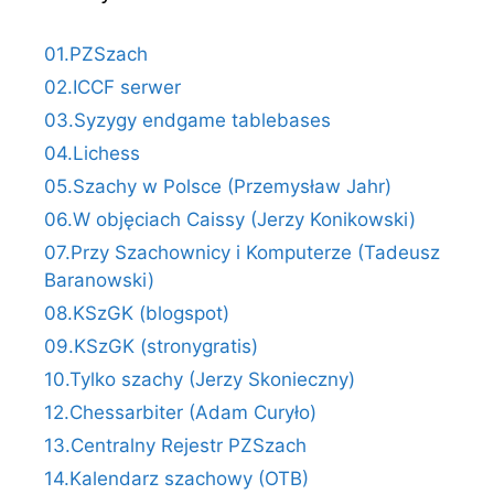
01.PZSzach
02.ICCF serwer
03.Syzygy endgame tablebases
04.Lichess
05.Szachy w Polsce (Przemysław Jahr)
06.W objęciach Caissy (Jerzy Konikowski)
07.Przy Szachownicy i Komputerze (Tadeusz
Baranowski)
08.KSzGK (blogspot)
09.KSzGK (stronygratis)
10.Tylko szachy (Jerzy Skonieczny)
12.Chessarbiter (Adam Curyło)
13.Centralny Rejestr PZSzach
14.Kalendarz szachowy (OTB)