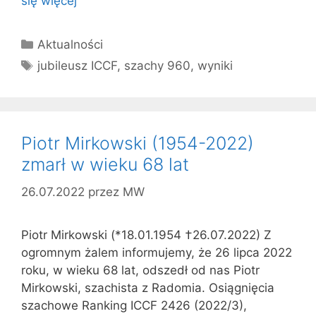
się więcej
Kategorie
Aktualności
Tagi
jubileusz ICCF
,
szachy 960
,
wyniki
Piotr Mirkowski (1954-2022)
zmarł w wieku 68 lat
26.07.2022
przez
MW
Piotr Mirkowski (*18.01.1954 †26.07.2022) Z
ogromnym żalem informujemy, że 26 lipca 2022
roku, w wieku 68 lat, odszedł od nas Piotr
Mirkowski, szachista z Radomia. Osiągnięcia
szachowe Ranking ICCF 2426 (2022/3),