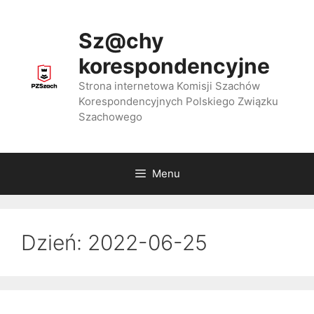
Przejdź
do
Sz@chy
treści
korespondencyjne
Strona internetowa Komisji Szachów
Korespondencyjnych Polskiego Związku
Szachowego
Menu
Dzień:
2022-06-25