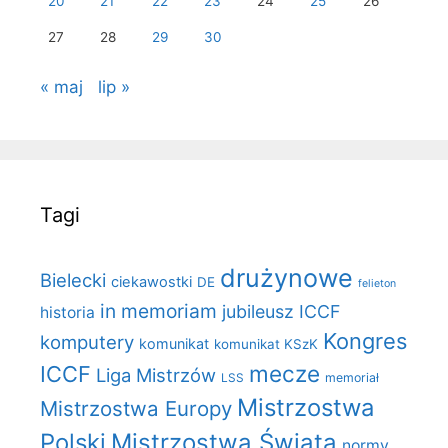
20
21
22
23
24
25
26
27
28
29
30
« maj
lip »
Tagi
drużynowe
Bielecki
ciekawostki
DE
felieton
in memoriam
jubileusz ICCF
historia
Kongres
komputery
komunikat
komunikat KSzK
mecze
ICCF
Liga Mistrzów
LSS
memoriał
Mistrzostwa
Mistrzostwa Europy
Polski
Mistrzostwa Świata
normy