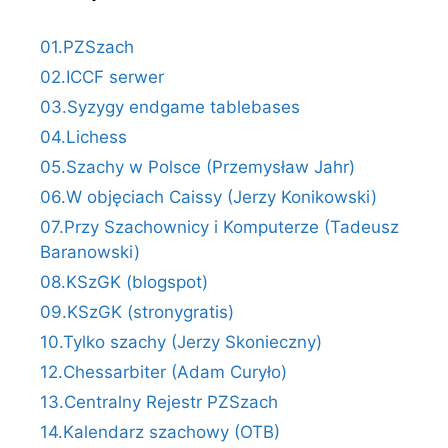
01.PZSzach
02.ICCF serwer
03.Syzygy endgame tablebases
04.Lichess
05.Szachy w Polsce (Przemysław Jahr)
06.W objęciach Caissy (Jerzy Konikowski)
07.Przy Szachownicy i Komputerze (Tadeusz
Baranowski)
08.KSzGK (blogspot)
09.KSzGK (stronygratis)
10.Tylko szachy (Jerzy Skonieczny)
12.Chessarbiter (Adam Curyło)
13.Centralny Rejestr PZSzach
14.Kalendarz szachowy (OTB)