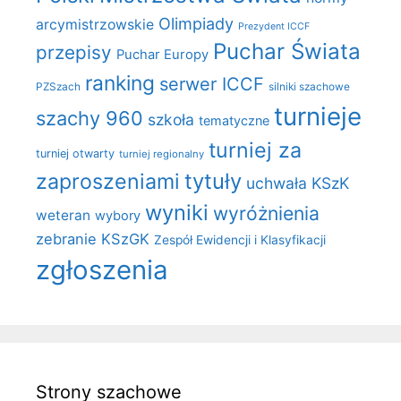
Olimpiady
arcymistrzowskie
Prezydent ICCF
Puchar Świata
przepisy
Puchar Europy
ranking
serwer ICCF
PZSzach
silniki szachowe
turnieje
szachy 960
szkoła
tematyczne
turniej za
turniej otwarty
turniej regionalny
zaproszeniami
tytuły
uchwała KSzK
wyniki
wyróżnienia
weteran
wybory
zebranie KSzGK
Zespół Ewidencji i Klasyfikacji
zgłoszenia
Strony szachowe