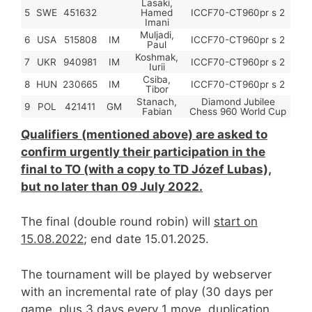
Lasaki,
5
SWE
451632
Hamed
ICCF70-CT960pr s 2
Imani
Muljadi,
6
USA
515808
IM
ICCF70-CT960pr s 2
Paul
Koshmak,
7
UKR
940981
IM
ICCF70-CT960pr s 2
Iurii
Csiba,
8
HUN
230665
IM
ICCF70-CT960pr s 2
Tibor
Stanach,
Diamond Jubilee
9
POL
421411
GM
Fabian
Chess 960 World Cup
Qualifiers (mentioned above) are asked to
confirm urgently their participation in the
final to TO (with a copy to TD Józef Lubas),
but no later than 09 July 2022.
The final (double round robin) will
start on
15.08.2022
; end date 15.01.2025.
The tournament will be played by webserver
with an incremental rate of play (30 days per
game, plus 3 days every 1 move, duplication