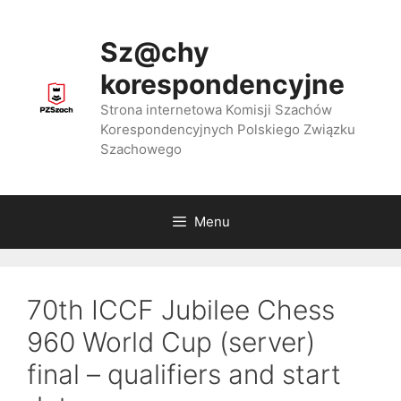
Przejdź
do
Sz@chy
treści
korespondencyjne
Strona internetowa Komisji Szachów
Korespondencyjnych Polskiego Związku
Szachowego
Menu
70th ICCF Jubilee Chess
960 World Cup (server)
final – qualifiers and start