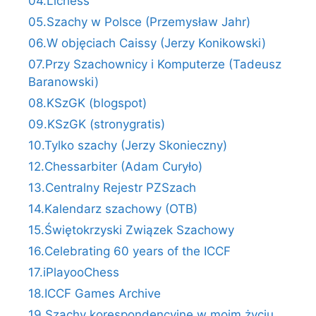
04.Lichess
05.Szachy w Polsce (Przemysław Jahr)
06.W objęciach Caissy (Jerzy Konikowski)
07.Przy Szachownicy i Komputerze (Tadeusz
Baranowski)
08.KSzGK (blogspot)
09.KSzGK (stronygratis)
10.Tylko szachy (Jerzy Skonieczny)
12.Chessarbiter (Adam Curyło)
13.Centralny Rejestr PZSzach
14.Kalendarz szachowy (OTB)
15.Świętokrzyski Związek Szachowy
16.Celebrating 60 years of the ICCF
17.iPlayooChess
18.ICCF Games Archive
19.Szachy korespondencyjne w moim życiu