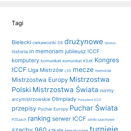
Tagi
drużynowe
Bielecki
ciekawostki
DE
felieton
in memoriam
jubileusz ICCF
historia
Kongres
komputery
komunikat
komunikat KSzK
mecze
ICCF
Liga Mistrzów
LSS
memoriał
Mistrzostwa
Mistrzostwa Europy
Polski
Mistrzostwa Świata
normy
Olimpiady
arcymistrzowskie
Prezydent ICCF
Puchar Świata
przepisy
Puchar Europy
ranking
serwer ICCF
PZSzach
silniki szachowe
turnieje
szachy 960
szkoła
tematyczne