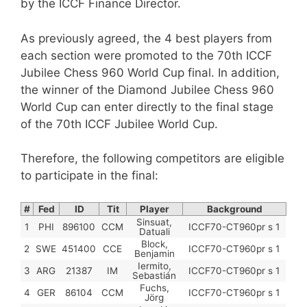
by the ICCF Finance Director.
As previously agreed, the 4 best players from
each section were promoted to the 70th ICCF
Jubilee Chess 960 World Cup final. In addition,
the winner of the Diamond Jubilee Chess 960
World Cup can enter directly to the final stage
of the 70th ICCF Jubilee World Cup.
Therefore, the following competitors are eligible
to participate in the final:
#
Fed
ID
Tit
Player
Background
Sinsuat,
1
PHI
896100
CCM
ICCF70-CT960pr s 1
Datuali
Block,
2
SWE
451400
CCE
ICCF70-CT960pr s 1
Benjamin
Iermito,
3
ARG
21387
IM
ICCF70-CT960pr s 1
Sebastián
Fuchs,
4
GER
86104
CCM
ICCF70-CT960pr s 1
Jörg