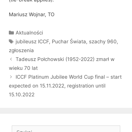
Mariusz Wojnar, TO
Kategorie
Aktualności
Tagi
jubileusz ICCF
,
Puchar Świata
,
szachy 960
,
zgłoszenia
Tadeusz Połchowski (1952-2022) zmarł w
wieku 70 lat
ICCF Platinum Jubilee World Cup final – start
expected on 15.11.2022, registration until
15.10.2022
Szukaj: