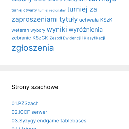
turniej za
turniej otwarty
turniej regionalny
zaproszeniami
tytuły
uchwała KSzK
wyniki
wyróżnienia
weteran
wybory
zebranie KSzGK
Zespół Ewidencji i Klasyfikacji
zgłoszenia
Strony szachowe
01.PZSzach
02.ICCF serwer
03.Syzygy endgame tablebases