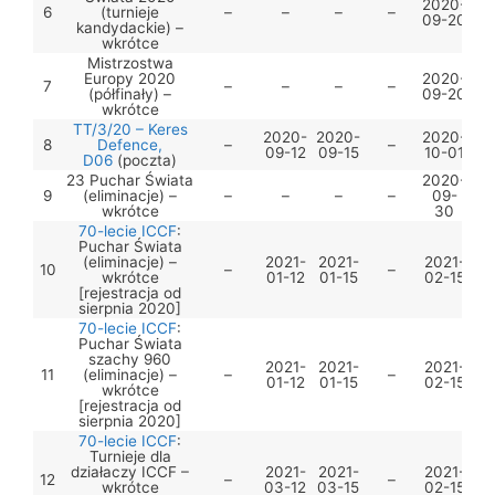
2020-
6
(turnieje
–
–
–
–
09-20
kandydackie) –
wkrótce
Mistrzostwa
Europy 2020
2020-
7
–
–
–
–
(półfinały) –
09-20
wkrótce
TT/3/20 – Keres
2020-
2020-
2020-
8
Defence,
–
–
09-12
09-15
10-01
D06
(poczta)
23 Puchar Świata
2020-
9
(eliminacje) –
–
–
–
–
09-
wkrótce
30
70-lecie ICCF
:
Puchar Świata
(eliminacje) –
2021-
2021-
2021-
10
–
–
wkrótce
01-12
01-15
02-15
[rejestracja od
sierpnia 2020]
70-lecie ICCF
:
Puchar Świata
szachy 960
2021-
2021-
2021-
11
(eliminacje) –
–
–
01-12
01-15
02-15
wkrótce
[rejestracja od
sierpnia 2020]
70-lecie ICCF
:
Turnieje dla
działaczy ICCF –
2021-
2021-
2021-
12
–
–
wkrótce
03-12
03-15
02-15