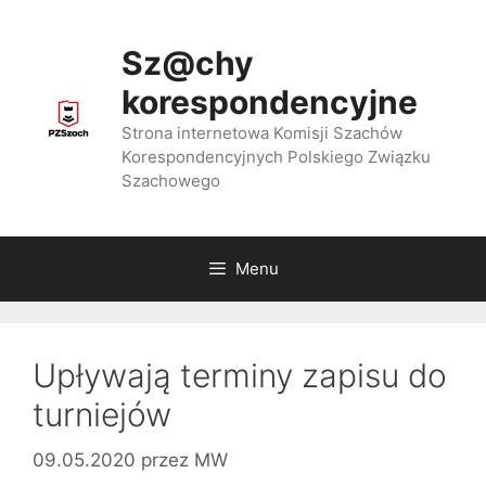
Przejdź
do
Sz@chy
treści
korespondencyjne
Strona internetowa Komisji Szachów
Korespondencyjnych Polskiego Związku
Szachowego
Menu
Upływają terminy zapisu do
turniejów
09.05.2020
przez
MW