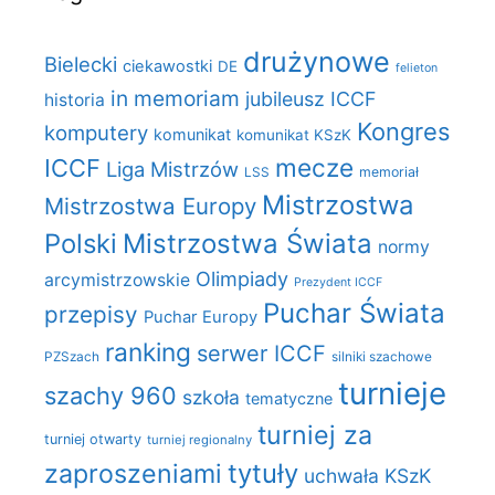
drużynowe
Bielecki
ciekawostki
DE
felieton
in memoriam
jubileusz ICCF
historia
Kongres
komputery
komunikat
komunikat KSzK
mecze
ICCF
Liga Mistrzów
LSS
memoriał
Mistrzostwa
Mistrzostwa Europy
Polski
Mistrzostwa Świata
normy
Olimpiady
arcymistrzowskie
Prezydent ICCF
Puchar Świata
przepisy
Puchar Europy
ranking
serwer ICCF
PZSzach
silniki szachowe
turnieje
szachy 960
szkoła
tematyczne
turniej za
turniej otwarty
turniej regionalny
zaproszeniami
tytuły
uchwała KSzK