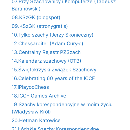
07.Przy Szachownicy i Komputerze (Tadeusz
Baranowski)
08.KSzGK (blogspot)
09.KSzGK (stronygratis)
10.Tylko szachy (Jerzy Skonieczny)
12.Chessarbiter (Adam Curyło)
13.Centralny Rejestr PZSzach
14.Kalendarz szachowy (OTB)
15.Świętokrzyski Związek Szachowy
16.Celebrating 60 years of the ICCF
17.iPlayooChess
18.ICCF Games Archive
19.Szachy korespondencyjne w moim życiu
(Władysław Król)
20.Hetman Katowice
21.Łódzkie Szachy Korespondencyjne