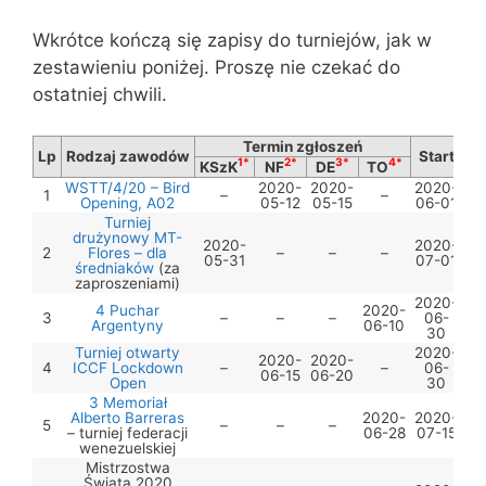
Wkrótce kończą się zapisy do turniejów, jak w
zestawieniu poniżej. Proszę nie czekać do
ostatniej chwili.
Termin zgłoszeń
Lp
Rodzaj zawodów
Start
1*
2*
3*
4*
KSzK
NF
DE
TO
WSTT/4/20 – Bird
2020-
2020-
2020-
1
–
–
Opening, A02
05-12
05-15
06-01
Turniej
drużynowy MT-
2020-
2020-
2
Flores – dla
–
–
–
05-31
07-01
średniaków
(za
zaproszeniami)
2020-
4 Puchar
2020-
3
–
–
–
06-
Argentyny
06-10
30
Turniej otwarty
2020-
2020-
2020-
4
ICCF Lockdown
–
–
06-
06-15
06-20
Open
30
3 Memoriał
Alberto Barreras
2020-
2020-
5
–
–
–
– turniej federacji
06-28
07-15
wenezuelskiej
Mistrzostwa
Świata 2020