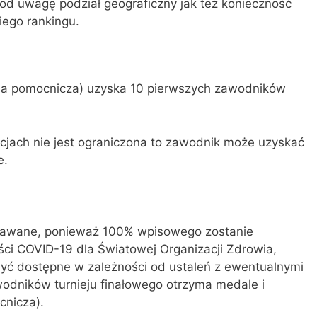
od uwagę podział geograficzny jak też konieczność
iego rankingu.
cja pomocnicza) uzyska 10 pierwszych zawodników
acjach nie jest ograniczona to zawodnik może uzyskać
e.
znawane, ponieważ 100% wpisowego zostanie
ci COVID-19 dla Światowej Organizacji Zdrowia,
ć dostępne w zależności od ustaleń z ewentualnymi
odników turnieju finałowego otrzyma medale i
cnicza).