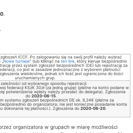
30
.
.
zgłoszeń ICCF. Po zalogowaniu się na swój profil należy wybrać
 „
Nowe turnieje
” (lub kliknąć na
ten link
, który kieruje bezpośrednio
strację przez system zgłoszeń bezpośrednich (DE) lub rejestrację za
ederacji, co jest w zasadzie jednoznaczne z wyborem płatności
łoszenia wielokrotne, jednak ich ilość jest ograniczona do ilości
uruchamianych grup.
 zależności od wybranego sposobu rejestracji:
ej federacji KSzK 30zł (za jedną grupę) (płatne na konto podane w
pię potwierdzenia wpłaty należy przesłać do delegata). Zgłoszenia
do
2020-06-15
.
m systemu zgłoszeń bezpośrednich DE ok. 6,24€ (płatne za
ezpośrednio do organizatora; nie jest konieczne posiadanie konta
u dokonania tej płatności.). Zgłoszenia do
2020-06-20
.
rzez organizatora w grupach w miarę możliwości