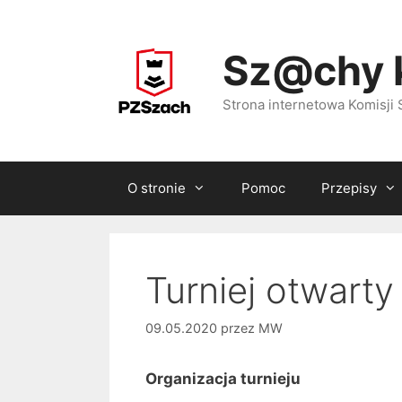
Przejdź
do
Sz@chy 
treści
Strona internetowa Komisj
O stronie
Pomoc
Przepisy
Turniej otwart
09.05.2020
przez
MW
Organizacja turnieju