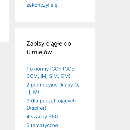
zakończył się!
Zapisy ciągłe do
turniejów
1.o normy ICCF (CCE,
CCM, IM, SIM, GM)
2.promocyjne (klasy O,
H, M)
3.dla początkujących
(Aspirer)
4.szachy 960
5.tematyczne