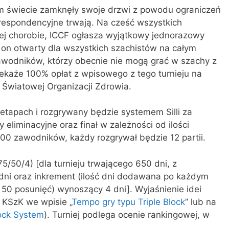
m świecie zamknęły swoje drzwi z powodu ograniczeń
respondencyjne trwają. Na cześć wszystkich
znej chorobie, ICCF ogłasza wyjątkowy jednorazowy
 on otwarty dla wszystkich szachistów na całym
awodników, którzy obecnie nie mogą grać w szachy z
ekaże 100% opłat z wpisowego z tego turnieju na
 Światowej Organizacji Zdrowia.
etapach i rozgrywany będzie systemem Silli za
eliminacyjne oraz finał w zależności od ilości
100 zawodników, każdy rozgrywał będzie 12 partii.
75/50/4) [dla turnieju trwającego 650 dni, z
dni oraz inkrement (ilość dni dodawana po każdym
e 50 posunięć) wynoszący 4 dni]. Wyjaśnienie idei
 KSzK we wpisie „
Tempo gry typu Triple Block
” lub na
lock System
). Turniej podlega ocenie rankingowej, w