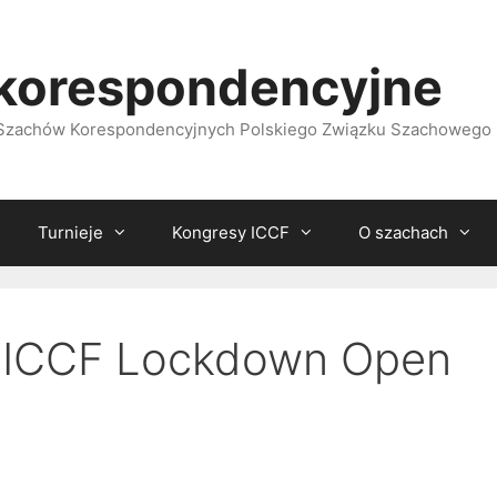
korespondencyjne
i Szachów Korespondencyjnych Polskiego Związku Szachowego
Turnieje
Kongresy ICCF
O szachach
y ICCF Lockdown Open