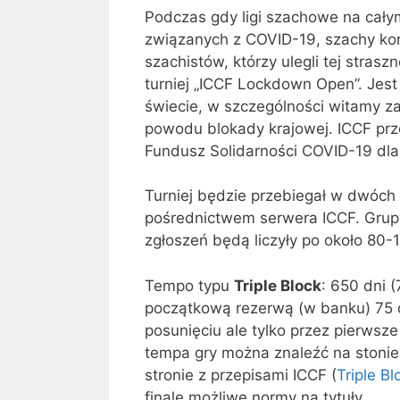
Podczas gdy ligi szachowe na cały
związanych z COVID-19, szachy ko
szachistów, którzy ulegli tej stras
turniej „ICCF Lockdown Open”. Jest
świecie, w szczególności witamy z
powodu blokady krajowej. ICCF prz
Fundusz Solidarności COVID-19 dla
Turniej będzie przebiegał w dwóch 
pośrednictwem serwera ICCF. Grupy 
zgłoszeń będą liczyły po około 80-
Tempo typu
Triple Block
: 650 dni (
początkową rezerwą (w banku) 75 
posunięciu ale tylko przez pierwsz
tempa gry można znaleźć na stonie
stronie z przepisami ICCF (
Triple B
finale możliwe normy na tytuły.