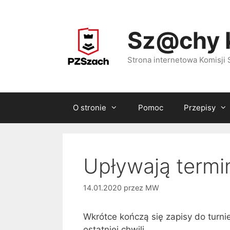
Przejdź
do
Sz@chy 
treści
Strona internetowa Komisj
O stronie
Pomoc
Przepisy
Upływają termi
14.01.2020
przez
MW
Wkrótce kończą się zapisy do turni
ostatniej chwili.