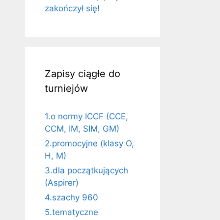
zakończył się!
Zapisy ciągłe do
turniejów
1.o normy ICCF (CCE,
CCM, IM, SIM, GM)
2.promocyjne (klasy O,
H, M)
3.dla początkujących
(Aspirer)
4.szachy 960
5.tematyczne