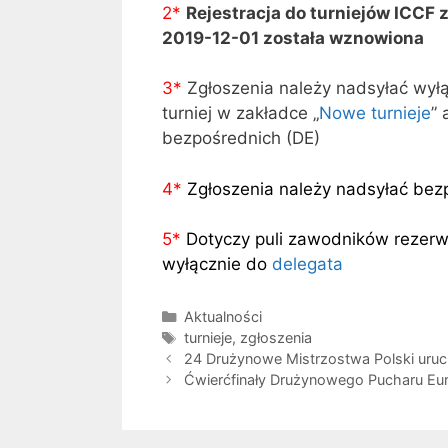
2*
Rejestracja do turniejów ICCF 
2019-12-01 została wznowiona
3
*
Zgłoszenia należy nadsyłać wył
turniej w zakładce „
Nowe turnieje
” 
bezpośrednich (DE)
4
*
Zgłoszenia należy nadsyłać bez
5
*
Dotyczy puli zawodników rezerw
wyłącznie do
delegata
Kategorie
Aktualności
Tagi
turnieje
,
zgłoszenia
24 Drużynowe Mistrzostwa Polski uru
Ćwierćfinały Drużynowego Pucharu Eu