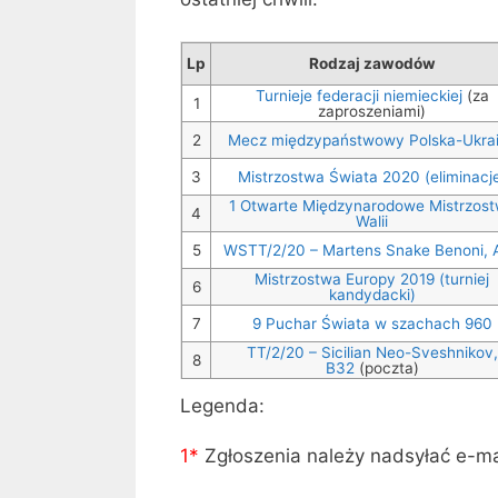
Lp
Rodzaj zawodów
Turnieje federacji niemieckiej
(za
1
zaproszeniami)
2
Mecz międzypaństwowy Polska-Ukra
3
Mistrzostwa Świata 2020 (eliminacj
1 Otwarte Międzynarodowe Mistrzos
4
Walii
5
WSTT/2/20 – Martens Snake Benoni, 
Mistrzostwa Europy 2019 (turniej
6
kandydacki)
7
9 Puchar Świata w szachach 960
TT/2/20 – Sicilian Neo-Sveshnikov,
8
B32
(poczta)
Legenda:
1*
Zgłoszenia należy nadsyłać e-m