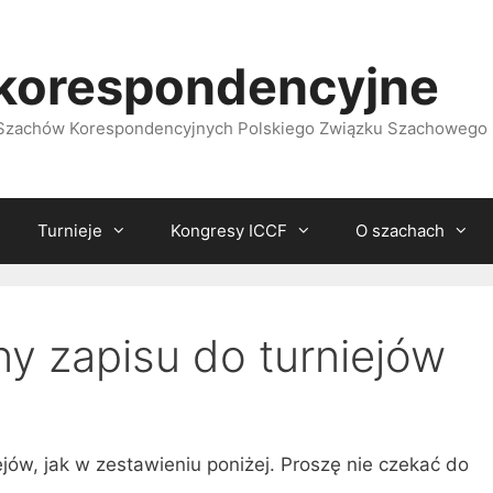
korespondencyjne
i Szachów Korespondencyjnych Polskiego Związku Szachowego
Turnieje
Kongresy ICCF
O szachach
ny zapisu do turniejów
ejów, jak w zestawieniu poniżej. Proszę nie czekać do