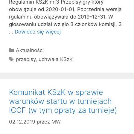
Regulamin KSzK nr 3 Przepisy gry który
obowiązuje od 2020-01-01. Poprzednia wersja
rgulaminu obowiązywała do 2019-12-31. W
głosowaniu udział wzięło 3 członków komisji, 3
…
Dowiedz się więcej
Kategorie
Aktualności
Tagi
przepisy
,
uchwała KSzK
Komunikat KSzK w sprawie
warunków startu w turniejach
ICCF (w tym opłaty za turnieje)
02.12.2019
przez
MW