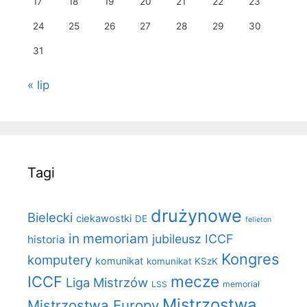
17
18
19
20
21
22
23
24
25
26
27
28
29
30
31
« lip
Tagi
drużynowe
Bielecki
ciekawostki
DE
felieton
in memoriam
jubileusz ICCF
historia
Kongres
komputery
komunikat
komunikat KSzK
mecze
ICCF
Liga Mistrzów
LSS
memoriał
Mistrzostwa
Mistrzostwa Europy