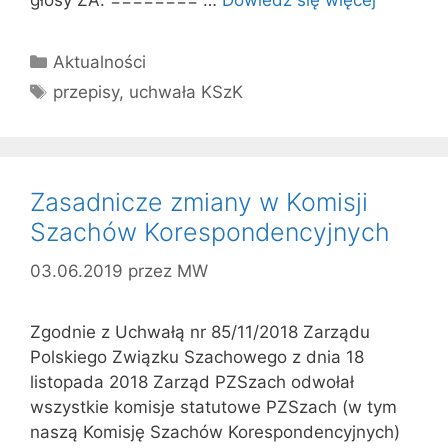
głosy ZA. ======== …
Dowiedz się więcej
Kategorie
Aktualności
Tagi
przepisy
,
uchwała KSzK
Zasadnicze zmiany w Komisji
Szachów Korespondencyjnych
03.06.2019
przez
MW
Zgodnie z Uchwałą nr 85/11/2018 Zarządu
Polskiego Związku Szachowego z dnia 18
listopada 2018 Zarząd PZSzach odwołał
wszystkie komisje statutowe PZSzach (w tym
naszą Komisję Szachów Korespondencyjnych)