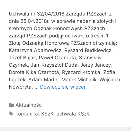
Uchwała nr 32/04/2018 Zarządu PZSzach z
dnia 25.04.2018r. w sprawie nadania złotych i
srebrnych Odznak Honorowych PZSzach
Zarząd PZSzach podjął uchwałę o treści: 1.
Złotą Odznakę Honorową PZSzach otrzymują:
Katarzyna Adamowicz, Ryszard Budkiewicz,
Józef Bujak, Paweł Czarnota, Stanisław
Czyrnek, Jan-Krzysztof Duda, Jerzy Janczy,
Dorota Kika Czarnota, Ryszard Kromka, Zofia
Łęczek, Adam Madej, Marek Michalik, Wojciech
Noworyta, …
Dowiedz się więcej
Kategorie
Aktualności
Tagi
komunikat KSzK
,
uchwała KSzK