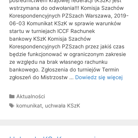
pośrednictwem krajowej federacji (KSzK) jest
wstrzymana do odwołania!!! Komisja Szachów
Korespondencyjnych PZSzach Warszawa, 2019-
06-03 Komunikat KSzK w sprawie warunków
startu w turniejach ICCF Rachunek
bankowy KSzK Komisja Szachów
Korespondencyjnych PZSzach przez jakiś czas
będzie funkcjonować w ograniczonym zakresie
ze względu na brak własnego rachunku
bankowego. Zgłoszenia do turniejów Termin
zgłoszeń do Mistrzostw …
Dowiedz się więcej
Kategorie
Aktualności
Tagi
komunikat
,
uchwała KSzK