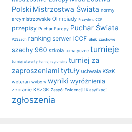
Polski
Mistrzostwa Świata
normy
Olimpiady
arcymistrzowskie
Prezydent ICCF
Puchar Świata
przepisy
Puchar Europy
ranking
serwer ICCF
PZSzach
silniki szachowe
turnieje
szachy 960
szkoła
tematyczne
turniej za
turniej otwarty
turniej regionalny
zaproszeniami
tytuły
uchwała KSzK
wyniki
wyróżnienia
weteran
wybory
zebranie KSzGK
Zespół Ewidencji i Klasyfikacji
zgłoszenia