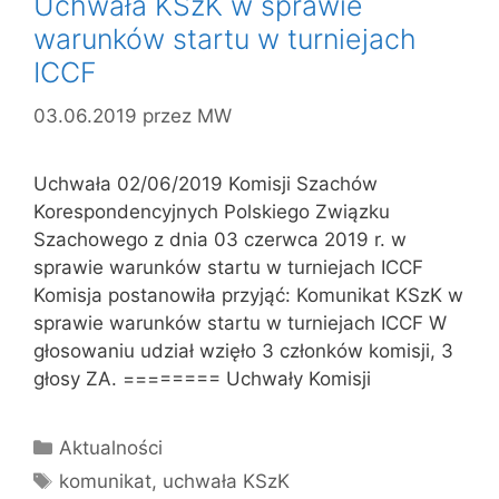
Uchwała KSzK w sprawie
warunków startu w turniejach
ICCF
03.06.2019
przez
MW
Uchwała 02/06/2019 Komisji Szachów
Korespondencyjnych Polskiego Związku
Szachowego z dnia 03 czerwca 2019 r. w
sprawie warunków startu w turniejach ICCF
Komisja postanowiła przyjąć: Komunikat KSzK w
sprawie warunków startu w turniejach ICCF W
głosowaniu udział wzięło 3 członków komisji, 3
głosy ZA. ======== Uchwały Komisji
Kategorie
Aktualności
Tagi
komunikat
,
uchwała KSzK