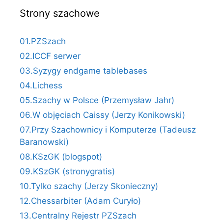
Strony szachowe
01.PZSzach
02.ICCF serwer
03.Syzygy endgame tablebases
04.Lichess
05.Szachy w Polsce (Przemysław Jahr)
06.W objęciach Caissy (Jerzy Konikowski)
07.Przy Szachownicy i Komputerze (Tadeusz
Baranowski)
08.KSzGK (blogspot)
09.KSzGK (stronygratis)
10.Tylko szachy (Jerzy Skonieczny)
12.Chessarbiter (Adam Curyło)
13.Centralny Rejestr PZSzach