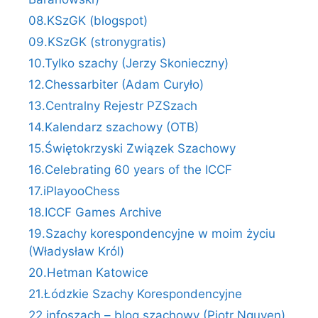
08.KSzGK (blogspot)
09.KSzGK (stronygratis)
10.Tylko szachy (Jerzy Skonieczny)
12.Chessarbiter (Adam Curyło)
13.Centralny Rejestr PZSzach
14.Kalendarz szachowy (OTB)
15.Świętokrzyski Związek Szachowy
16.Celebrating 60 years of the ICCF
17.iPlayooChess
18.ICCF Games Archive
19.Szachy korespondencyjne w moim życiu
(Władysław Król)
20.Hetman Katowice
21.Łódzkie Szachy Korespondencyjne
22.infoszach – blog szachowy (Piotr Nguyen)