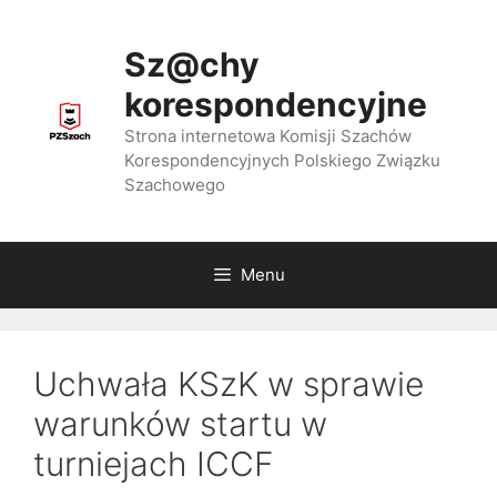
Przejdź
do
Sz@chy
treści
korespondencyjne
Strona internetowa Komisji Szachów
Korespondencyjnych Polskiego Związku
Szachowego
Menu
Uchwała KSzK w sprawie
warunków startu w
turniejach ICCF