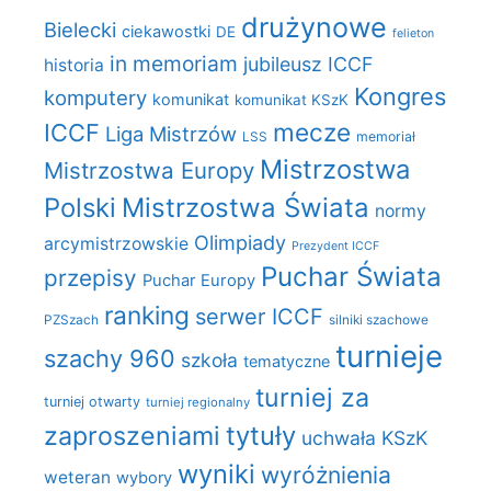
drużynowe
Bielecki
ciekawostki
DE
felieton
in memoriam
jubileusz ICCF
historia
Kongres
komputery
komunikat
komunikat KSzK
mecze
ICCF
Liga Mistrzów
LSS
memoriał
Mistrzostwa
Mistrzostwa Europy
Polski
Mistrzostwa Świata
normy
Olimpiady
arcymistrzowskie
Prezydent ICCF
Puchar Świata
przepisy
Puchar Europy
ranking
serwer ICCF
PZSzach
silniki szachowe
turnieje
szachy 960
szkoła
tematyczne
turniej za
turniej otwarty
turniej regionalny
zaproszeniami
tytuły
uchwała KSzK
wyniki
wyróżnienia
weteran
wybory