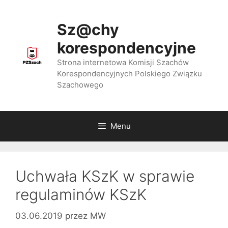
Przejdź
do
Sz@chy
treści
korespondencyjne
Strona internetowa Komisji Szachów
Korespondencyjnych Polskiego Związku
Szachowego
Menu
Uchwała KSzK w sprawie
regulaminów KSzK
03.06.2019
przez
MW