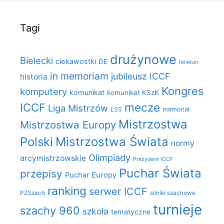
Tagi
drużynowe
Bielecki
ciekawostki
DE
felieton
in memoriam
jubileusz ICCF
historia
Kongres
komputery
komunikat
komunikat KSzK
mecze
ICCF
Liga Mistrzów
LSS
memoriał
Mistrzostwa
Mistrzostwa Europy
Polski
Mistrzostwa Świata
normy
Olimpiady
arcymistrzowskie
Prezydent ICCF
Puchar Świata
przepisy
Puchar Europy
ranking
serwer ICCF
PZSzach
silniki szachowe
turnieje
szachy 960
szkoła
tematyczne