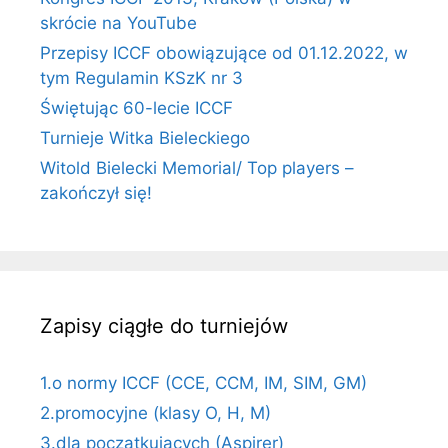
skrócie na YouTube
Przepisy ICCF obowiązujące od 01.12.2022, w
tym Regulamin KSzK nr 3
Świętując 60-lecie ICCF
Turnieje Witka Bieleckiego
Witold Bielecki Memorial/ Top players –
zakończył się!
Zapisy ciągłe do turniejów
1.o normy ICCF (CCE, CCM, IM, SIM, GM)
2.promocyjne (klasy O, H, M)
3.dla początkujących (Aspirer)