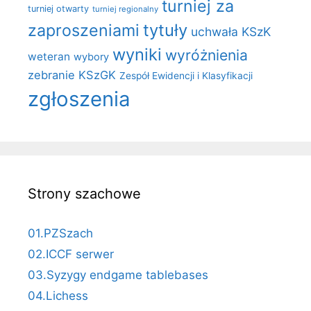
turniej za
turniej otwarty
turniej regionalny
zaproszeniami
tytuły
uchwała KSzK
wyniki
wyróżnienia
weteran
wybory
zebranie KSzGK
Zespół Ewidencji i Klasyfikacji
zgłoszenia
Strony szachowe
01.PZSzach
02.ICCF serwer
03.Syzygy endgame tablebases
04.Lichess