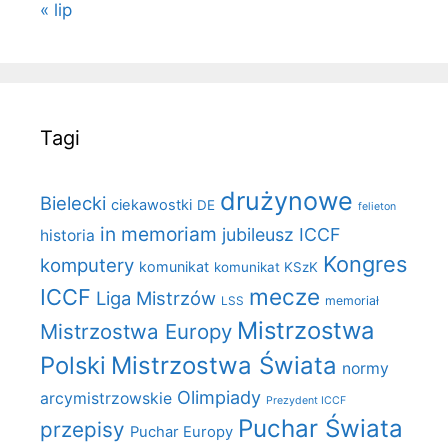
« lip
Tagi
drużynowe
Bielecki
ciekawostki
DE
felieton
in memoriam
jubileusz ICCF
historia
Kongres
komputery
komunikat
komunikat KSzK
mecze
ICCF
Liga Mistrzów
LSS
memoriał
Mistrzostwa
Mistrzostwa Europy
Polski
Mistrzostwa Świata
normy
Olimpiady
arcymistrzowskie
Prezydent ICCF
Puchar Świata
przepisy
Puchar Europy