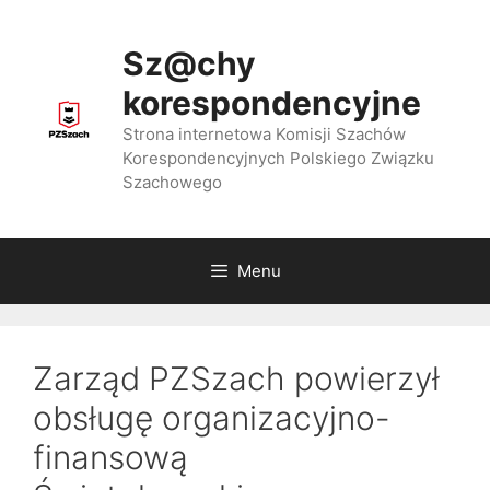
Przejdź
do
Sz@chy
treści
korespondencyjne
Strona internetowa Komisji Szachów
Korespondencyjnych Polskiego Związku
Szachowego
Menu
Zarząd PZSzach powierzył
obsługę organizacyjno-
finansową