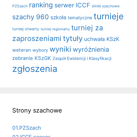
ranking
serwer ICCF
PZSzach
silniki szachowe
turnieje
szachy 960
szkoła
tematyczne
turniej za
turniej otwarty
turniej regionalny
zaproszeniami
tytuły
uchwała KSzK
wyniki
wyróżnienia
weteran
wybory
zebranie KSzGK
Zespół Ewidencji i Klasyfikacji
zgłoszenia
Strony szachowe
01.PZSzach
02.ICCF serwer