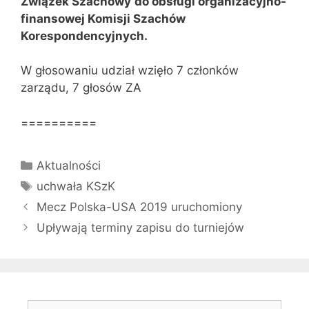
Związek Szachowy
do obsługi organizacyjno-
finansowej Komisji Szachów
Korespondencyjnych.
W głosowaniu udział wzięło 7 członków
zarządu, 7 głosów ZA
==========
Kategorie
Aktualności
Tagi
uchwała KSzK
Mecz Polska-USA 2019 uruchomiony
Upływają terminy zapisu do turniejów
Szukaj: