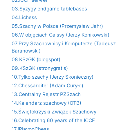
03.Syzygy endgame tablebases
04.Lichess
05.Szachy w Polsce (Przemysław Jahr)
06.W objęciach Caissy (Jerzy Konikowski)
07.Przy Szachownicy i Komputerze (Tadeusz
Baranowski)
08.KSzGK (blogspot)
09.KSzGK (stronygratis)
10.Tylko szachy (Jerzy Skonieczny)
12.Chessarbiter (Adam Curyło)
13.Centralny Rejestr PZSzach
14.Kalendarz szachowy (OTB)
15.Świętokrzyski Związek Szachowy
16.Celebrating 60 years of the ICCF
17.iPlayooChess