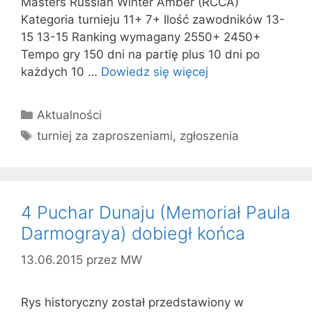
Masters Russian Winter Amber (RCCA)
Kategoria turnieju 11+ 7+ Ilość zawodników 13-
15 13-15 Ranking wymagany 2550+ 2450+
Tempo gry 150 dni na partię plus 10 dni po
każdych 10 …
Dowiedz się więcej
Kategorie
Aktualności
Tagi
turniej za zaproszeniami
,
zgłoszenia
4 Puchar Dunaju (Memoriał Paula
Darmograya) dobiegł końca
13.06.2015
przez
MW
Rys historyczny został przedstawiony w