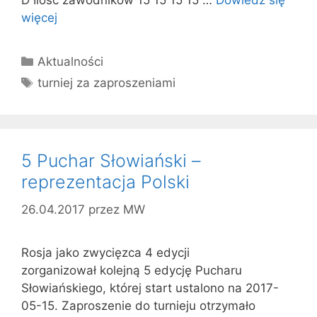
D Ilość zawodników 15 15 15 15 …
Dowiedz się
więcej
Kategorie
Aktualności
Tagi
turniej za zaproszeniami
5 Puchar Słowiański –
reprezentacja Polski
26.04.2017
przez
MW
Rosja jako zwycięzca 4 edycji
zorganizował kolejną 5 edycję Pucharu
Słowiańskiego, której start ustalono na 2017-
05-15. Zaproszenie do turnieju otrzymało