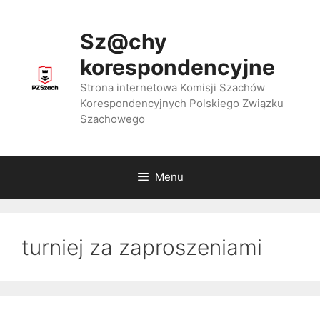
Przejdź
do
Sz@chy
treści
korespondencyjne
Strona internetowa Komisji Szachów
Korespondencyjnych Polskiego Związku
Szachowego
Menu
turniej za zaproszeniami