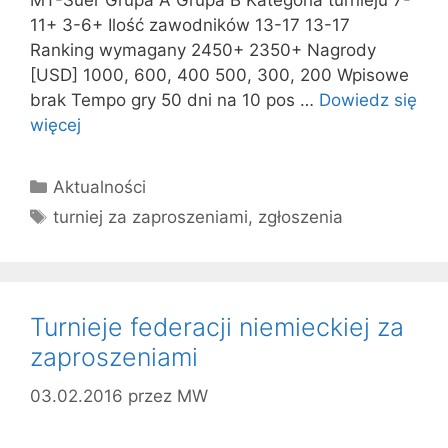
MT-Suer Grupa A Grupa B Kategoria turnieju 7-
11+ 3-6+ Ilość zawodników 13-17 13-17
Ranking wymagany 2450+ 2350+ Nagrody
[USD] 1000, 600, 400 500, 300, 200 Wpisowe
brak Tempo gry 50 dni na 10 pos …
Dowiedz się
więcej
Kategorie
Aktualności
Tagi
turniej za zaproszeniami
,
zgłoszenia
Turnieje federacji niemieckiej za
zaproszeniami
03.02.2016
przez
MW