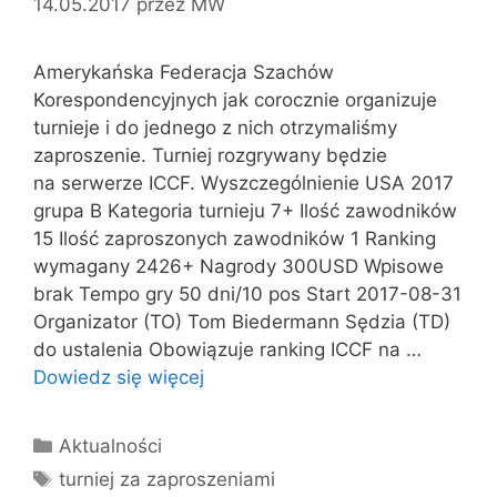
14.05.2017
przez
MW
Amerykańska Federacja Szachów
Korespondencyjnych jak corocznie organizuje
turnieje i do jednego z nich otrzymaliśmy
zaproszenie. Turniej rozgrywany będzie
na serwerze ICCF. Wyszczególnienie USA 2017
grupa B Kategoria turnieju 7+ Ilość zawodników
15 Ilość zaproszonych zawodników 1 Ranking
wymagany 2426+ Nagrody 300USD Wpisowe
brak Tempo gry 50 dni/10 pos Start 2017-08-31
Organizator (TO) Tom Biedermann Sędzia (TD)
do ustalenia Obowiązuje ranking ICCF na …
Dowiedz się więcej
Kategorie
Aktualności
Tagi
turniej za zaproszeniami