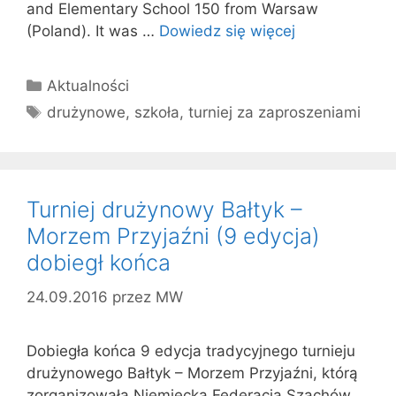
and Elementary School 150 from Warsaw
(Poland). It was …
Dowiedz się więcej
Kategorie
Aktualności
Tagi
drużynowe
,
szkoła
,
turniej za zaproszeniami
Turniej drużynowy Bałtyk –
Morzem Przyjaźni (9 edycja)
dobiegł końca
24.09.2016
przez
MW
Dobiegła końca 9 edycja tradycyjnego turnieju
drużynowego Bałtyk – Morzem Przyjaźni, którą
zorganizowała Niemiecka Federacja Szachów