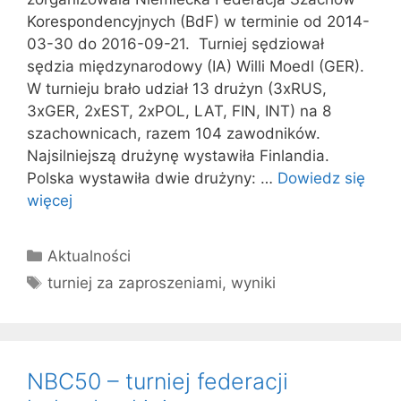
Korespondencyjnych (BdF) w terminie od 2014-
03-30 do 2016-09-21. Turniej sędziował
sędzia międzynarodowy (IA) Willi Moedl (GER).
W turnieju brało udział 13 drużyn (3xRUS,
3xGER, 2xEST, 2xPOL, LAT, FIN, INT) na 8
szachownicach, razem 104 zawodników.
Najsilniejszą drużynę wystawiła Finlandia.
Polska wystawiła dwie drużyny: …
Dowiedz się
więcej
Kategorie
Aktualności
Tagi
turniej za zaproszeniami
,
wyniki
NBC50 – turniej federacji