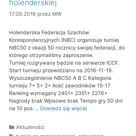
holenderskiej
17.09.2016
przez
MW
Holenderska Federacja Szachów
Korespondencyjnych (NBC) organizuje turniej
NBC50 z okazji 50 rocznicy swojej federacji, do
którego otrzymaliśmy zaproszenie.
Turniej rozgrywany będzie na serwerze ICCF.
Start turnieju przewidziano na 2016-11-19.
Wyszczególnienie NBC50 A B C Kategoria
turnieju 7+ 5+ 2+ Ilość zawodników 15-17
Ranking wymagany 2401+ 2351+ 2276+
Nagrody brak Wpisowe brak Tempo gry 50 dni
na 10 pos …
Dowiedz się więcej
Kategorie
Aktualności
Tagi