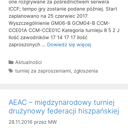
one rozgrywane za pośrednictwem serwera
ICCF; tempo gry zostanie podane później. Start
zaplanowano na 25 czerwiec 2017.
Wyszczególnienie GM06-B GCM04-B CCM-
CCE01A CCM-CCE01C Kategoria turnieju 8 5 2 J
Ilość zawodników 17 14 17 17 Ilość
zaproszonych …
Dowiedz się więcej
Kategorie
Aktualności
Tagi
turniej za zaproszeniami
,
zgłoszenia
AEAC – międzynarodowy turniej
drużynowy federacji hiszpańskiej
28.11.2016
przez
MW