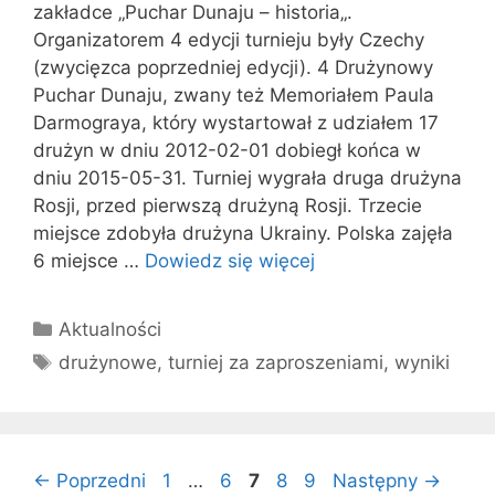
zakładce „Puchar Dunaju – historia„.
Organizatorem 4 edycji turnieju były Czechy
(zwycięzca poprzedniej edycji). 4 Drużynowy
Puchar Dunaju, zwany też Memoriałem Paula
Darmograya, który wystartował z udziałem 17
drużyn w dniu 2012-02-01 dobiegł końca w
dniu 2015-05-31. Turniej wygrała druga drużyna
Rosji, przed pierwszą drużyną Rosji. Trzecie
miejsce zdobyła drużyna Ukrainy. Polska zajęła
6 miejsce …
Dowiedz się więcej
Kategorie
Aktualności
Tagi
drużynowe
,
turniej za zaproszeniami
,
wyniki
Strona
Strona
Strona
Strona
Strona
←
Poprzedni
1
…
6
7
8
9
Następny
→