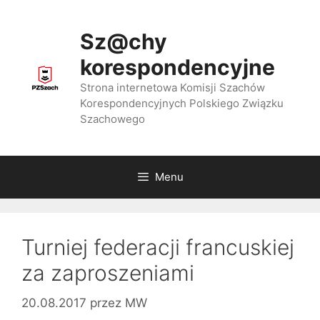
Przejdź
do
Sz@chy
treści
korespondencyjne
Strona internetowa Komisji Szachów
Korespondencyjnych Polskiego Związku
Szachowego
Menu
Turniej federacji francuskiej
za zaproszeniami
20.08.2017
przez
MW