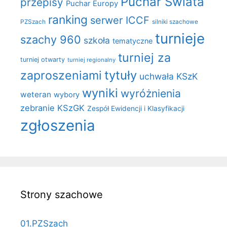
Puchar Świata
przepisy
Puchar Europy
ranking
serwer ICCF
PZSzach
silniki szachowe
turnieje
szachy 960
szkoła
tematyczne
turniej za
turniej otwarty
turniej regionalny
zaproszeniami
tytuły
uchwała KSzK
wyniki
wyróżnienia
weteran
wybory
zebranie KSzGK
Zespół Ewidencji i Klasyfikacji
zgłoszenia
Strony szachowe
01.PZSzach