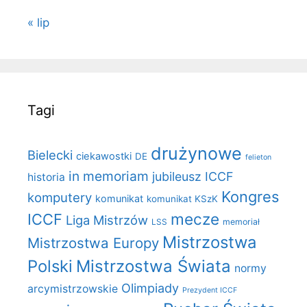
« lip
Tagi
drużynowe
Bielecki
ciekawostki
DE
felieton
in memoriam
jubileusz ICCF
historia
Kongres
komputery
komunikat
komunikat KSzK
mecze
ICCF
Liga Mistrzów
LSS
memoriał
Mistrzostwa
Mistrzostwa Europy
Polski
Mistrzostwa Świata
normy
Olimpiady
arcymistrzowskie
Prezydent ICCF