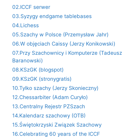
02.ICCF serwer
03.Syzygy endgame tablebases
04.Lichess
05.Szachy w Polsce (Przemysław Jahr)
06.W objęciach Caissy (Jerzy Konikowski)
07.Przy Szachownicy i Komputerze (Tadeusz
Baranowski)
08.KSzGK (blogspot)
09.KSzGK (stronygratis)
10.Tylko szachy (Jerzy Skonieczny)
12.Chessarbiter (Adam Curyło)
13.Centralny Rejestr PZSzach
14.Kalendarz szachowy (OTB)
15.Świętokrzyski Związek Szachowy
16.Celebrating 60 years of the ICCF