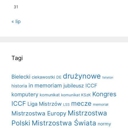
31
« lip
Tagi
drużynowe
Bielecki
ciekawostki
DE
felieton
in memoriam
jubileusz ICCF
historia
Kongres
komputery
komunikat
komunikat KSzK
mecze
ICCF
Liga Mistrzów
LSS
memoriał
Mistrzostwa
Mistrzostwa Europy
Polski
Mistrzostwa Świata
normy