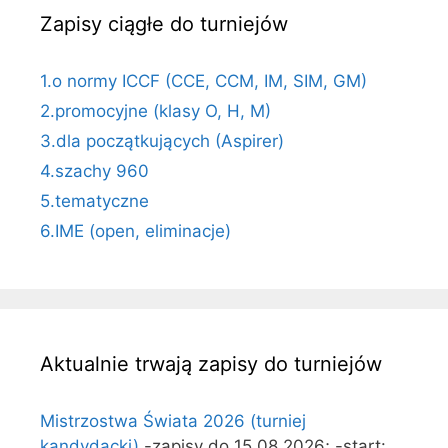
Zapisy ciągłe do turniejów
1.o normy ICCF (CCE, CCM, IM, SIM, GM)
2.promocyjne (klasy O, H, M)
3.dla początkujących (Aspirer)
4.szachy 960
5.tematyczne
6.IME (open, eliminacje)
Aktualnie trwają zapisy do turniejów
Mistrzostwa Świata 2026 (turniej
kandydacki)
-zapisy do 15.08.2026; -start: