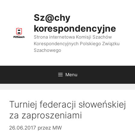
Przejdź
do
Sz@chy
treści
korespondencyjne
Strona internetowa Komisji Szachów
Korespondencyjnych Polskiego Związku
Szachowego
Menu
Turniej federacji słoweńskiej
za zaproszeniami
26.06.2017
przez
MW