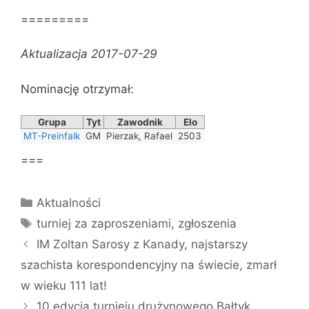
=========
Aktualizacja 2017-07-29
Nominację otrzymał:
Grupa
Tyt
Zawodnik
Elo
MT-Preinfalk
GM
Pierzak, Rafael
2503
===
Kategorie
Aktualności
Tagi
turniej za zaproszeniami
,
zgłoszenia
IM Zoltan Sarosy z Kanady, najstarszy
szachista korespondencyjny na świecie, zmarł
w wieku 111 lat!
10 edycja turnieju drużynowego Bałtyk