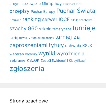
Olimpiady
arcymistrzowskie
Prezydent ICCF
Puchar Świata
przepisy
Puchar Europy
ranking
serwer ICCF
PZSzach
silniki szachowe
turnieje
szachy 960
szkoła
tematyczne
turniej za
turniej otwarty
turniej regionalny
zaproszeniami
tytuły
uchwała KSzK
wyniki
wyróżnienia
weteran
wybory
zebranie KSzGK
Zespół Ewidencji i Klasyfikacji
zgłoszenia
Strony szachowe