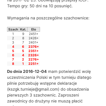
na 2017-02-25. Obowiązują przepisy ICCF.
Tempo gry: 50 dni na 10 posunięć.
Wymagania na poszczególne szachownice:
Szach
Kat.
Elo
1
9
2451+
2
8
2426+
3
7
2401+
4
6
2376+
5
5
2351+
6
4
2326+
7
2
2276+
8
1
2251+
Do dnia 2016-12-04
mam potwierdzić wolę
uczestniczenia Polski w tym turnieju dlatego
pilnie potrzebuję wstępne deklaracje
(kszgk.turnieje@gmail.com) do obsadzenia
pierwszych 3 szachownic. Zaproszeni
zawodnicy do drużyny nie muszą płacić