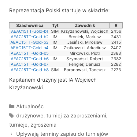
Reprezentacja Polski startuje w składzie:
Szachownica
Tyt
Zawodnik
R
AEAC15TT-Gold-b1
SIM
Krzyżanowski, Wojciech
2456
AEAC15TT-Gold-b2
IM
Broniek, Mariusz
2431
AEAC15TT-Gold-b3
IM
Jasiński, Mirosław
2415
AEAC15TT-Gold-b4
IM
Złotkowski, Arkadiusz
2407
AEAC15TT-Gold-b5
Mirkowski, Piotr
2383
AEAC15TT-Gold-b6
IM
Szymański, Robert
2382
AEAC15TT-Gold-b7
Fengier, Dariusz
2282
AEAC15TT-Gold-b8
SIM
Baranowski, Tadeusz
2273
Kapitanem drużyny jest IA Wojciech
Krzyżanowski.
Kategorie
Aktualności
Tagi
drużynowe
,
turniej za zaproszeniami
,
turnieje
,
zgłoszenia
Upływają terminy zapisu do turniejów