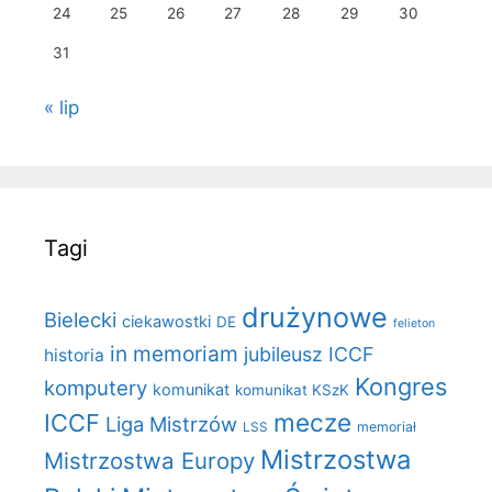
24
25
26
27
28
29
30
31
« lip
Tagi
drużynowe
Bielecki
ciekawostki
DE
felieton
in memoriam
jubileusz ICCF
historia
Kongres
komputery
komunikat
komunikat KSzK
mecze
ICCF
Liga Mistrzów
LSS
memoriał
Mistrzostwa
Mistrzostwa Europy