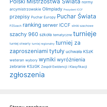
Polski
Mistrzostwa Świata
normy
Olimpiady
arcymistrzowskie
Prezydent ICCF
Puchar Świata
przepisy
Puchar Europy
ranking
serwer ICCF
PZSzach
silniki szachowe
turnieje
szachy 960
szkoła
tematyczne
turniej za
turniej otwarty
turniej regionalny
zaproszeniami
tytuły
uchwała KSzK
wyniki
wyróżnienia
weteran
wybory
zebranie KSzGK
Zespół Ewidencji i Klasyfikacji
zgłoszenia