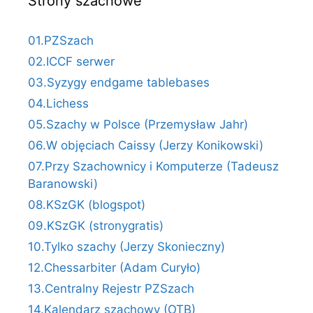
Strony szachowe
01.PZSzach
02.ICCF serwer
03.Syzygy endgame tablebases
04.Lichess
05.Szachy w Polsce (Przemysław Jahr)
06.W objęciach Caissy (Jerzy Konikowski)
07.Przy Szachownicy i Komputerze (Tadeusz
Baranowski)
08.KSzGK (blogspot)
09.KSzGK (stronygratis)
10.Tylko szachy (Jerzy Skonieczny)
12.Chessarbiter (Adam Curyło)
13.Centralny Rejestr PZSzach
14.Kalendarz szachowy (OTB)