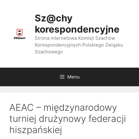
Przejdź
do
Sz@chy
treści
korespondencyjne
Strona internetowa Komisji Szachów
Korespondencyjnych Polskiego Związku
Szachowego
Menu
AEAC – międzynarodowy
turniej drużynowy federacji
hiszpańskiej