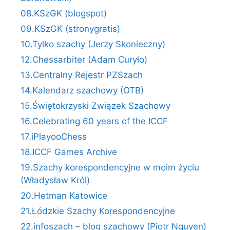
08.KSzGK (blogspot)
09.KSzGK (stronygratis)
10.Tylko szachy (Jerzy Skonieczny)
12.Chessarbiter (Adam Curyło)
13.Centralny Rejestr PZSzach
14.Kalendarz szachowy (OTB)
15.Świętokrzyski Związek Szachowy
16.Celebrating 60 years of the ICCF
17.iPlayooChess
18.ICCF Games Archive
19.Szachy korespondencyjne w moim życiu
(Władysław Król)
20.Hetman Katowice
21.Łódzkie Szachy Korespondencyjne
22.infoszach – blog szachowy (Piotr Nguyen)