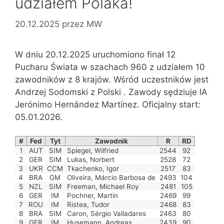
udziałem Polaka!
20.12.2025
przez
MW
W dniu 20.12.2025 uruchomiono finał 12
Pucharu Świata w szachach 960 z udziałem 10
zawodników z 8 krajów. Wśród uczestników jest
Andrzej Sodomski z Polski
.
Zawody sędziuje IA
Jerónimo Hernández Martínez. Oficjalny start:
05.01.2026.
#
Fed
Tyt
Zawodnik
R
RD
1
AUT
SIM
Spiegel, Wilfried
2544
92
2
GER
SIM
Lukas, Norbert
2528
72
3
UKR
CCM
Tkachenko, Igor
2517
83
4
BRA
GM
Oliveira, Márcio Barbosa de
2493
104
5
NZL
SIM
Freeman, Michael Roy
2481
105
6
GER
IM
Pochner, Martin
2469
99
7
ROU
IM
Ristea, Tudor
2468
83
8
BRA
SIM
Caron, Sérgio Valladares
2463
80
9
GER
IM
Husemann, Andreas
2439
90