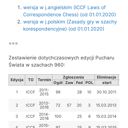
wersja w j.angielskim (ICCF Laws of
Correspondence Chess) (od 01.01.2020)
wersja w j.polskim (Zasady gry w szachy
korespondencyjne) (od 01.01.2020)
===
Zestawienie dotychczasowych edycji Pucharu
Świata w szachach 960:
Zgłoszenia
Eliminacje
Pół
Edycja
TO
Termin
Ogół
Zaw
Fed
POL
start
s
2011-
1
ICCF
99
28
10
30.10.2011
15.1
2015
2013-
2
ICCF
72
57
20
3
15.03.2013
25.0
2016
2014-
3
ICCF
100
25
6
15.03.2014
15.0
2018
2015-
4
ICCF
97
25
9
15.03.2015
30.0