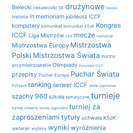
drużynowe
Bielecki
ciekawostki
DE
felieton
in memoriam
jubileusz ICCF
historia
Kongres
komputery
komunikat
komunikat KSzK
mecze
ICCF
Liga Mistrzów
LSS
memoriał
Mistrzostwa
Mistrzostwa Europy
Polski
Mistrzostwa Świata
normy
Olimpiady
arcymistrzowskie
Prezydent ICCF
Puchar Świata
przepisy
Puchar Europy
ranking
serwer ICCF
PZSzach
silniki szachowe
turnieje
szachy 960
szkoła
tematyczne
turniej za
turniej otwarty
turniej regionalny
zaproszeniami
tytuły
uchwała KSzK
wyniki
wyróżnienia
weteran
wybory