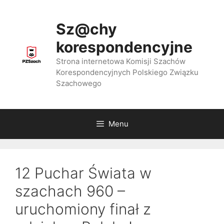
Przejdź
do
Sz@chy
treści
korespondencyjne
Strona internetowa Komisji Szachów
Korespondencyjnych Polskiego Związku
Szachowego
Menu
12 Puchar Świata w
szachach 960 –
uruchomiony finał z