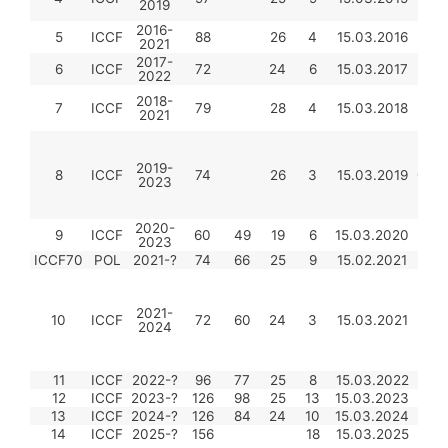
2019
2016-
5
ICCF
88
26
4
15.03.2016
10.0
2021
2017-
6
ICCF
72
24
6
15.03.2017
15.0
2022
2018-
7
ICCF
79
28
4
15.03.2018
15.0
2021
2019-
8
ICCF
74
26
3
15.03.2019
01.0
2023
2020-
9
ICCF
60
49
19
6
15.03.2020
01.0
2023
ICCF70
POL
2021-?
74
66
25
9
15.02.2021
2021-
10
ICCF
72
60
24
3
15.03.2021
10.0
2024
11
ICCF
2022-?
96
77
25
8
15.03.2022
01.0
12
ICCF
2023-?
126
98
25
13
15.03.2023
01.0
13
ICCF
2024-?
126
84
24
10
15.03.2024
10.0
14
ICCF
2025-?
156
18
15.03.2025