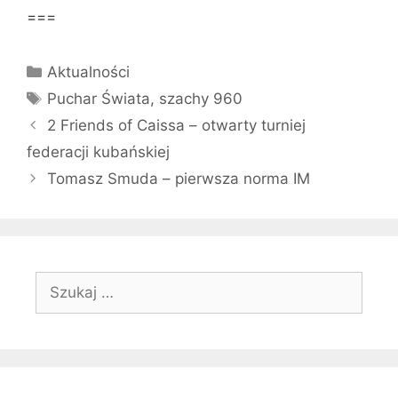
===
Kategorie
Aktualności
Tagi
Puchar Świata
,
szachy 960
2 Friends of Caissa – otwarty turniej
federacji kubańskiej
Tomasz Smuda – pierwsza norma IM
Szukaj: