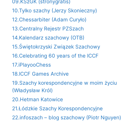
09.KSzGK (stronygratis)
10.Tylko szachy (Jerzy Skonieczny)
12.Chessarbiter (Adam Curyło)
13.Centralny Rejestr PZSzach
14.Kalendarz szachowy (OTB)
15.Świętokrzyski Związek Szachowy
16.Celebrating 60 years of the ICCF
17.iPlayooChess
18.ICCF Games Archive
19.Szachy korespondencyjne w moim życiu
(Władysław Król)
20.Hetman Katowice
21.Łódzkie Szachy Korespondencyjne
22.infoszach – blog szachowy (Piotr Nguyen)