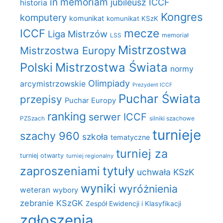
in memoriam
jubileusz ICCF
historia
Kongres
komputery
komunikat
komunikat KSzK
mecze
ICCF
Liga Mistrzów
LSS
memoriał
Mistrzostwa
Mistrzostwa Europy
Polski
Mistrzostwa Świata
normy
Olimpiady
arcymistrzowskie
Prezydent ICCF
Puchar Świata
przepisy
Puchar Europy
ranking
serwer ICCF
PZSzach
silniki szachowe
turnieje
szachy 960
szkoła
tematyczne
turniej za
turniej otwarty
turniej regionalny
zaproszeniami
tytuły
uchwała KSzK
wyniki
wyróżnienia
weteran
wybory
zebranie KSzGK
Zespół Ewidencji i Klasyfikacji
zgłoszenia