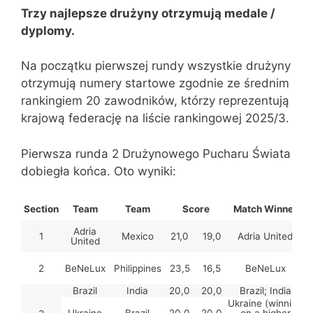
Trzy najlepsze drużyny otrzymują medale /
dyplomy.
Na początku pierwszej rundy wszystkie drużyny
otrzymują numery startowe zgodnie ze średnim
rankingiem 20 zawodników, którzy reprezentują
krajową federację na liście rankingowej 2025/3.
Pierwsza runda 2 Drużynowego Pucharu Świata
dobiegła końca. Oto wyniki:
Section
Team
Team
Score
Match Winner
Adria
1
Mexico
21,0
19,0
Adria United
United
2
BeNeLux
Philippines
23,5
16,5
BeNeLux
Brazil
India
20,0
20,0
Brazil; India
Ukraine (winning