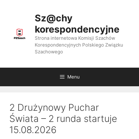
Przejdź
do
Sz@chy
treści
korespondencyjne
Strona internetowa Komisji Szachów
Korespondencyjnych Polskiego Związku
Szachowego
Menu
2 Drużynowy Puchar
Świata – 2 runda startuje
15.08.2026