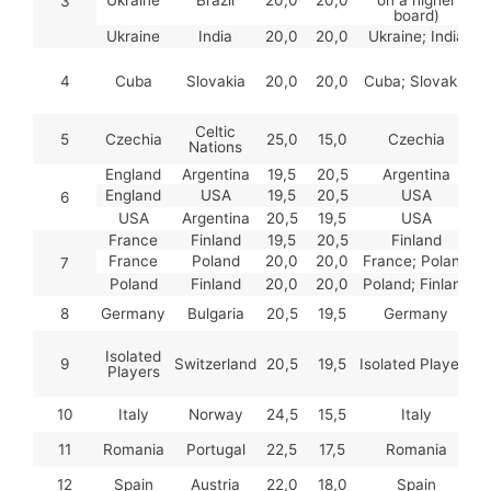
Ukraine
Brazil
20,0
20,0
on a higher
3
board)
Ukraine
India
20,0
20,0
Ukraine; India
4
Cuba
Slovakia
20,0
20,0
Cuba; Slovakia
Celtic
5
Czechia
25,0
15,0
Czechia
Nations
England
Argentina
19,5
20,5
Argentina
England
USA
19,5
20,5
USA
6
USA
Argentina
20,5
19,5
USA
France
Finland
19,5
20,5
Finland
France
Poland
20,0
20,0
France; Poland
7
Poland
Finland
20,0
20,0
Poland; Finland
8
Germany
Bulgaria
20,5
19,5
Germany
Isolated
9
Switzerland
20,5
19,5
Isolated Players
Players
2
10
Italy
Norway
24,5
15,5
Italy
11
Romania
Portugal
22,5
17,5
Romania
12
Spain
Austria
22,0
18,0
Spain