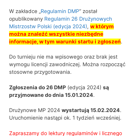
W zakładce „
Regulamin DMP
” został
opublikowany
Regulamin 26 Drużynowych
Mistrzostw Polski (edycja 2024)
,
w którym
można znaleźć wszystkie niezbędne
informacje, w tym warunki startu i zgłoszeń
.
Do turnieju nie ma wpisowego oraz brak jest
wymogu licencji zawodniczej. Można rozpocząć
stosowne przygotowania.
Zgłoszenia
do 26 DMP
(edycja 2024)
są
przyjmowane
do dnia 15.01.2024
.
Drużynowe MP 2024
wystartują 15.02.2024
.
Uruchomienie nastąpi ok. 1 tydzień wcześniej.
Zapraszamy do lektury regulaminów i licznego