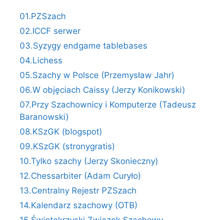
01.PZSzach
02.ICCF serwer
03.Syzygy endgame tablebases
04.Lichess
05.Szachy w Polsce (Przemysław Jahr)
06.W objęciach Caissy (Jerzy Konikowski)
07.Przy Szachownicy i Komputerze (Tadeusz
Baranowski)
08.KSzGK (blogspot)
09.KSzGK (stronygratis)
10.Tylko szachy (Jerzy Skonieczny)
12.Chessarbiter (Adam Curyło)
13.Centralny Rejestr PZSzach
14.Kalendarz szachowy (OTB)