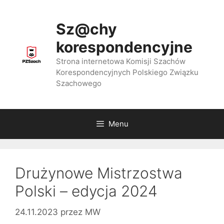
Przejdź
do
Sz@chy
treści
korespondencyjne
Strona internetowa Komisji Szachów
Korespondencyjnych Polskiego Związku
Szachowego
Menu
Drużynowe Mistrzostwa
Polski – edycja 2024
24.11.2023
przez
MW