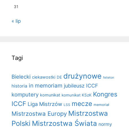
31
« lip
Tagi
drużynowe
Bielecki
ciekawostki
DE
felieton
in memoriam
jubileusz ICCF
historia
Kongres
komputery
komunikat
komunikat KSzK
mecze
ICCF
Liga Mistrzów
LSS
memoriał
Mistrzostwa
Mistrzostwa Europy
Polski
Mistrzostwa Świata
normy