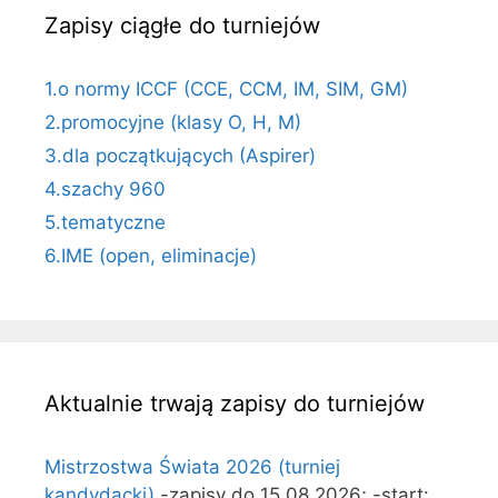
Zapisy ciągłe do turniejów
1.o normy ICCF (CCE, CCM, IM, SIM, GM)
2.promocyjne (klasy O, H, M)
3.dla początkujących (Aspirer)
4.szachy 960
5.tematyczne
6.IME (open, eliminacje)
Aktualnie trwają zapisy do turniejów
Mistrzostwa Świata 2026 (turniej
kandydacki)
-zapisy do 15.08.2026; -start: