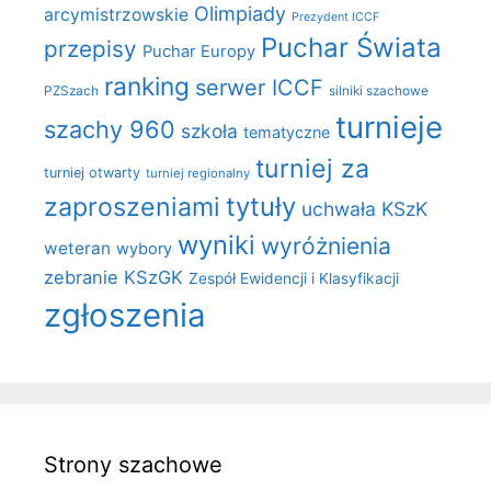
Olimpiady
arcymistrzowskie
Prezydent ICCF
Puchar Świata
przepisy
Puchar Europy
ranking
serwer ICCF
PZSzach
silniki szachowe
turnieje
szachy 960
szkoła
tematyczne
turniej za
turniej otwarty
turniej regionalny
zaproszeniami
tytuły
uchwała KSzK
wyniki
wyróżnienia
weteran
wybory
zebranie KSzGK
Zespół Ewidencji i Klasyfikacji
zgłoszenia
Strony szachowe