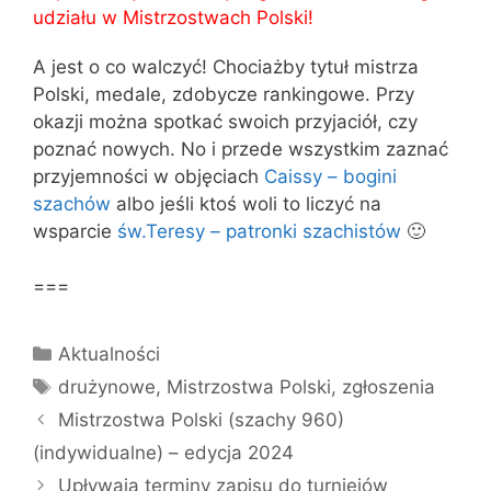
udziału w Mistrzostwach Polski!
A jest o co walczyć! Chociażby tytuł mistrza
Polski, medale, zdobycze rankingowe. Przy
okazji można spotkać swoich przyjaciół, czy
poznać nowych. No i przede wszystkim zaznać
przyjemności w objęciach
Caissy – bogini
szachów
albo jeśli ktoś woli to liczyć na
wsparcie
św.Teresy – patronki szachistów
🙂
===
Kategorie
Aktualności
Tagi
drużynowe
,
Mistrzostwa Polski
,
zgłoszenia
Mistrzostwa Polski (szachy 960)
(indywidualne) – edycja 2024
Upływają terminy zapisu do turniejów