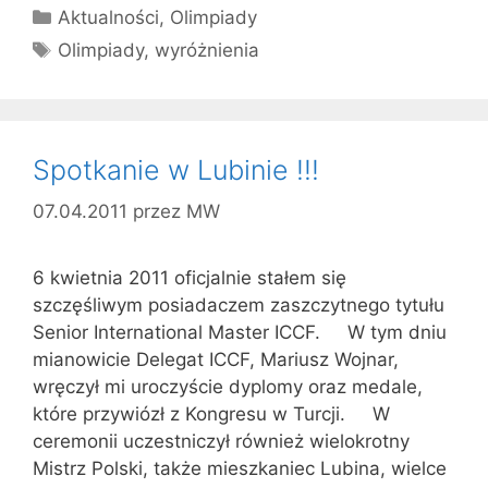
Kategorie
Aktualności
,
Olimpiady
Tagi
Olimpiady
,
wyróżnienia
Spotkanie w Lubinie !!!
07.04.2011
przez
MW
6 kwietnia 2011 oficjalnie stałem się
szczęśliwym posiadaczem zaszczytnego tytułu
Senior International Master ICCF. W tym dniu
mianowicie Delegat ICCF, Mariusz Wojnar,
wręczył mi uroczyście dyplomy oraz medale,
które przywiózł z Kongresu w Turcji. W
ceremonii uczestniczył również wielokrotny
Mistrz Polski, także mieszkaniec Lubina, wielce