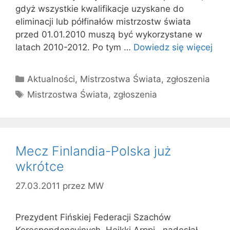
gdyż wszystkie kwalifikacje uzyskane do
eliminacji lub półfinałów mistrzostw świata
przed 01.01.2010 muszą być wykorzystane w
latach 2010-2012. Po tym …
Dowiedz się więcej
Kategorie
Aktualności
,
Mistrzostwa Świata
,
zgłoszenia
Tagi
Mistrzostwa Świata
,
zgłoszenia
Mecz Finlandia-Polska już
wkrótce
27.03.2011
przez
MW
Prezydent Fińskiej Federacji Szachów