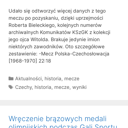
Udało się odtworzyć więcej danych z tego
meczu po pozyskaniu, dzięki uprzejmości
Roberta Bieleckiego, kolejnych numerów
archiwalnych Komunikatów KSzGK z kolekcji
jego ojca Witolda. Brakuje jedynie imion
niektórych zawodników. Oto szczegółowe
zestawienie: -Mecz Polska-Czechosłowacja
[1968-1970] 22:18
Kategorie
Aktualności
,
historia
,
mecze
Tagi
Czechy
,
historia
,
mecze
,
wyniki
Wręczenie brązowych medali
olimpijskich podczas Gali Sportu