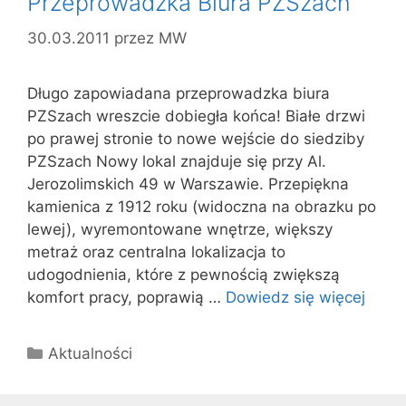
Przeprowadzka Biura PZSzach
30.03.2011
przez
MW
Długo zapowiadana przeprowadzka biura
PZSzach wreszcie dobiegła końca! Białe drzwi
po prawej stronie to nowe wejście do siedziby
PZSzach Nowy lokal znajduje się przy Al.
Jerozolimskich 49 w Warszawie. Przepiękna
kamienica z 1912 roku (widoczna na obrazku po
lewej), wyremontowane wnętrze, większy
metraż oraz centralna lokalizacja to
udogodnienia, które z pewnością zwiększą
komfort pracy, poprawią …
Dowiedz się więcej
Kategorie
Aktualności