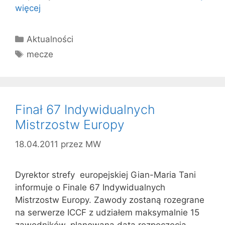
więcej
Kategorie
Aktualności
Tagi
mecze
Finał 67 Indywidualnych
Mistrzostw Europy
18.04.2011
przez
MW
Dyrektor strefy europejskiej Gian-Maria Tani
informuje o Finale 67 Indywidualnych
Mistrzostw Europy. Zawody zostaną rozegrane
na serwerze ICCF z udziałem maksymalnie 15
zawodników, planowana data rozpoczęcia