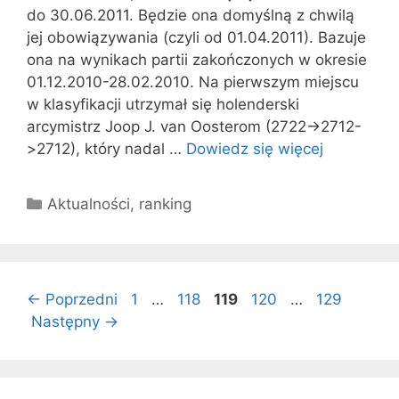
do 30.06.2011. Będzie ona domyślną z chwilą
jej obowiązywania (czyli od 01.04.2011). Bazuje
ona na wynikach partii zakończonych w okresie
01.12.2010-28.02.2010. Na pierwszym miejscu
w klasyfikacji utrzymał się holenderski
arcymistrz Joop J. van Oosterom (2722->2712-
>2712), który nadal …
Dowiedz się więcej
Kategorie
Aktualności
,
ranking
Strona
Strona
Strona
Strona
Strona
←
Poprzedni
1
…
118
119
120
…
129
Następny
→