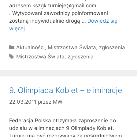
adresem kszgk.turnieje@gmail.com
. Wytypowani zawodnicy poinformowani
zostaną indywidualnie drogą …
Dowiedz się
więcej
Kategorie
Aktualności
,
Mistrzostwa Świata
,
zgłoszenia
Tagi
Mistrzostwa Świata
,
zgłoszenia
9. Olimpiada Kobiet – eliminacje
22.03.2011
przez
MW
Federacja Polska otrzymała zaproszenie do
udziału w eliminacjach 9 Olimpiady Kobiet.
Turniej ma być rozgrywany za pośrednictwem