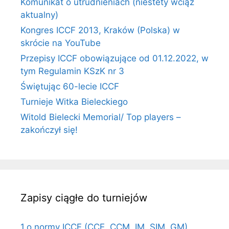
Komunikat o utrudnieniach (niestety wciąż
aktualny)
Kongres ICCF 2013, Kraków (Polska) w
skrócie na YouTube
Przepisy ICCF obowiązujące od 01.12.2022, w
tym Regulamin KSzK nr 3
Świętując 60-lecie ICCF
Turnieje Witka Bieleckiego
Witold Bielecki Memorial/ Top players –
zakończył się!
Zapisy ciągłe do turniejów
1.o normy ICCF (CCE, CCM, IM, SIM, GM)