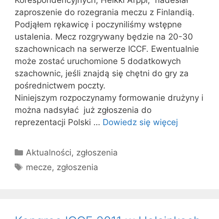
Korespondencyjnych, Heikki Arppi, nadesłał
zaproszenie do rozegrania meczu z Finlandią.
Podjąłem rękawicę i poczyniliśmy wstępne
ustalenia. Mecz rozgrywany będzie na 20-30
szachownicach na serwerze ICCF. Ewentualnie
może zostać uruchomione 5 dodatkowych
szachownic, jeśli znajdą się chętni do gry za
pośrednictwem poczty.
Niniejszym rozpoczynamy formowanie drużyny i
można nadsyłać już zgłoszenia do
reprezentacji Polski …
Dowiedz się więcej
Kategorie
Aktualności
,
zgłoszenia
Tagi
mecze
,
zgłoszenia