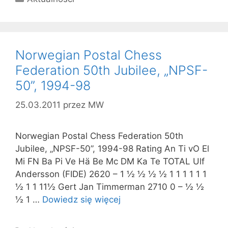
Norwegian Postal Chess
Federation 50th Jubilee, „NPSF-
50”, 1994-98
25.03.2011
przez
MW
Norwegian Postal Chess Federation 50th
Jubilee, „NPSF-50”, 1994-98 Rating An Ti vO El
Mi FN Ba Pi Ve Hä Be Mc DM Ka Te TOTAL Ulf
Andersson (FIDE) 2620 – 1 ½ ½ ½ ½ 1 1 1 1 1 1
½ 1 1 11½ Gert Jan Timmerman 2710 0 – ½ ½
½ 1 …
Dowiedz się więcej