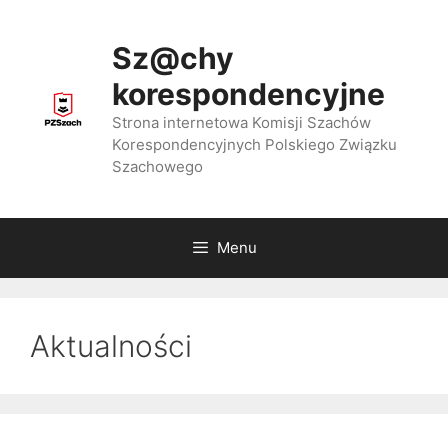
Przejdź
do
Sz@chy
treści
korespondencyjne
Strona internetowa Komisji Szachów
Korespondencyjnych Polskiego Związku
Szachowego
Menu
Aktualności