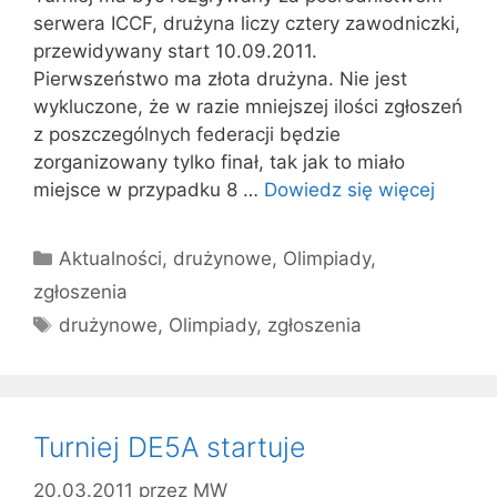
serwera ICCF, drużyna liczy cztery zawodniczki,
przewidywany start 10.09.2011.
Pierwszeństwo ma złota drużyna. Nie jest
wykluczone, że w razie mniejszej ilości zgłoszeń
z poszczególnych federacji będzie
zorganizowany tylko finał, tak jak to miało
miejsce w przypadku 8 …
Dowiedz się więcej
Kategorie
Aktualności
,
drużynowe
,
Olimpiady
,
zgłoszenia
Tagi
drużynowe
,
Olimpiady
,
zgłoszenia
Turniej DE5A startuje
20.03.2011
przez
MW