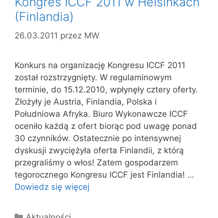
Kongres ICCF 2011 w Helsinkach
(Finlandia)
26.03.2011
przez
MW
Konkurs na organizację Kongresu ICCF 2011
został rozstrzygnięty. W regulaminowym
terminie, do 15.12.2010, wpłynęły cztery oferty.
Złożyły je Austria, Finlandia, Polska i
Południowa Afryka. Biuro Wykonawcze ICCF
oceniło każdą z ofert biorąc pod uwagę ponad
30 czynników. Ostatecznie po intensywnej
dyskusji zwyciężyła oferta Finlandii, z którą
przegraliśmy o włos! Zatem gospodarzem
tegorocznego Kongresu ICCF jest Finlandia! …
Dowiedz się więcej
Kategorie
Aktualności