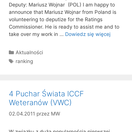
Deputy: Mariusz Wojnar (POL) I am happy to
announce that Mariusz Wojnar from Poland is
volunteering to deputize for the Ratings
Commissioner. He is ready to assist me and to
take over my work in …
Dowiedz się więcej
Kategorie
Aktualności
Tagi
ranking
4 Puchar Świata ICCF
Weteranów (VWC)
02.04.2011
przez
MW
W związku z dużą popularnością pierwszej