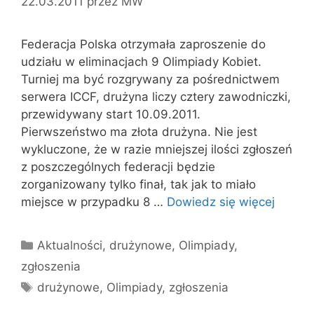
22.03.2011
przez
MW
Federacja Polska otrzymała zaproszenie do
udziału w eliminacjach 9 Olimpiady Kobiet.
Turniej ma być rozgrywany za pośrednictwem
serwera ICCF, drużyna liczy cztery zawodniczki,
przewidywany start 10.09.2011.
Pierwszeństwo ma złota drużyna. Nie jest
wykluczone, że w razie mniejszej ilości zgłoszeń
z poszczególnych federacji będzie
zorganizowany tylko finał, tak jak to miało
miejsce w przypadku 8 …
Dowiedz się więcej
Kategorie
Aktualności
,
drużynowe
,
Olimpiady
,
zgłoszenia
Tagi
drużynowe
,
Olimpiady
,
zgłoszenia