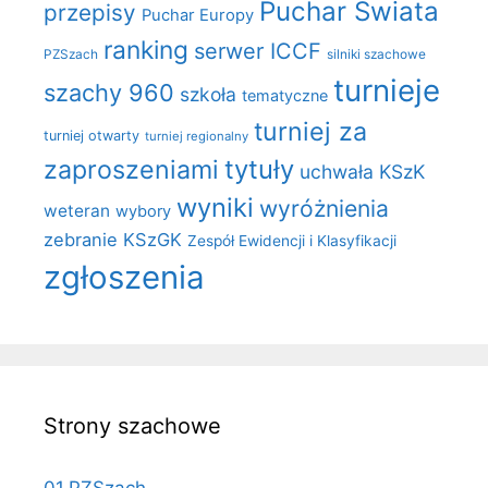
Puchar Świata
przepisy
Puchar Europy
ranking
serwer ICCF
PZSzach
silniki szachowe
turnieje
szachy 960
szkoła
tematyczne
turniej za
turniej otwarty
turniej regionalny
zaproszeniami
tytuły
uchwała KSzK
wyniki
wyróżnienia
weteran
wybory
zebranie KSzGK
Zespół Ewidencji i Klasyfikacji
zgłoszenia
Strony szachowe