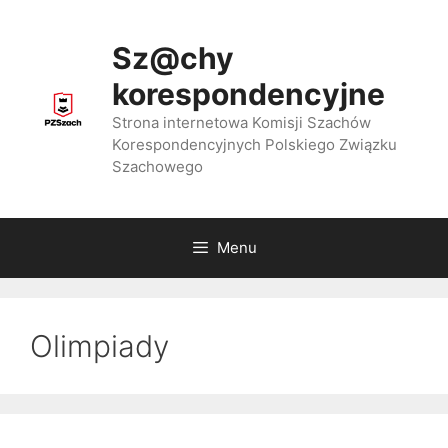
Przejdź
do
Sz@chy
treści
korespondencyjne
Strona internetowa Komisji Szachów
Korespondencyjnych Polskiego Związku
Szachowego
Menu
Olimpiady