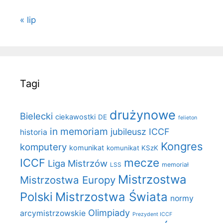
« lip
Tagi
drużynowe
Bielecki
ciekawostki
DE
felieton
in memoriam
jubileusz ICCF
historia
Kongres
komputery
komunikat
komunikat KSzK
mecze
ICCF
Liga Mistrzów
LSS
memoriał
Mistrzostwa
Mistrzostwa Europy
Polski
Mistrzostwa Świata
normy
Olimpiady
arcymistrzowskie
Prezydent ICCF