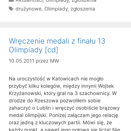
Tagi
drużynowe
,
Olimpiady
,
zgłoszenia
Wręczenie medali z finału 13
Olimpiady [cd]
10.05.2011
przez
MW
Na uroczystość w Katowicach nie mogło
przybyć kilku kolegów, między innymi Wojtek
Krzyżanowski, który grał na 3 szachownicy. W
drodze do Rzeszowa pozwoliłem sobie
zahaczyć o Lublin i wręczyć osobiście brązowy
medal olimpijski. Poniżej załączam jego relację
oraz jedną z kluczowych partii. Mówi się, że
każdy punkt, a nawet jego połowa się liczą! Nie