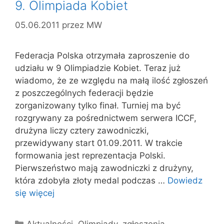
9. Olimpiada Kobiet
05.06.2011
przez
MW
Federacja Polska otrzymała zaproszenie do
udziału w 9 Olimpiadzie Kobiet. Teraz już
wiadomo, że ze względu na małą ilość zgłoszeń
z poszczególnych federacji będzie
zorganizowany tylko finał. Turniej ma być
rozgrywany za pośrednictwem serwera ICCF,
drużyna liczy cztery zawodniczki,
przewidywany start 01.09.2011. W trakcie
formowania jest reprezentacja Polski.
Pierwszeństwo mają zawodniczki z drużyny,
która zdobyła złoty medal podczas …
Dowiedz
się więcej
Kategorie
Aktualności
,
Olimpiady
,
zgłoszenia