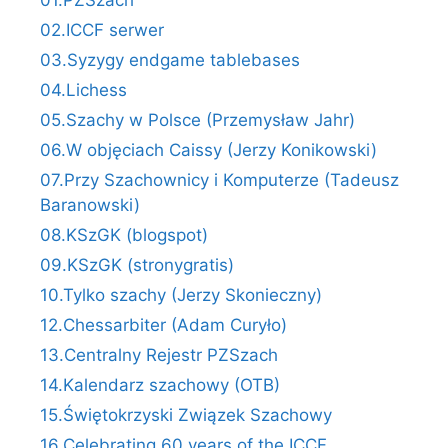
01.PZSzach
02.ICCF serwer
03.Syzygy endgame tablebases
04.Lichess
05.Szachy w Polsce (Przemysław Jahr)
06.W objęciach Caissy (Jerzy Konikowski)
07.Przy Szachownicy i Komputerze (Tadeusz
Baranowski)
08.KSzGK (blogspot)
09.KSzGK (stronygratis)
10.Tylko szachy (Jerzy Skonieczny)
12.Chessarbiter (Adam Curyło)
13.Centralny Rejestr PZSzach
14.Kalendarz szachowy (OTB)
15.Świętokrzyski Związek Szachowy
16.Celebrating 60 years of the ICCF