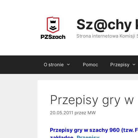
Przejdź
do
Sz@chy 
treści
Strona internetowa Komisj
O stronie
Pomoc
Przepisy
Przepisy gry w
20.05.2011
przez
MW
Przepisy gry w szachy 960 (tzw. 
zakładce „
Przepisy
„.