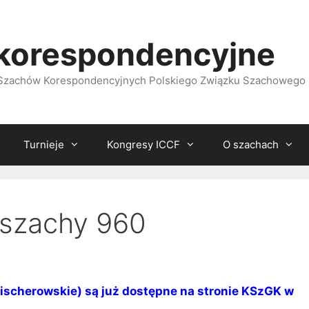
korespondencyjne
i Szachów Korespondencyjnych Polskiego Związku Szachowego
Turnieje
Kongresy ICCF
O szachach
 szachy 960
Fischerowskie) są już dostępne na stronie KSzGK w