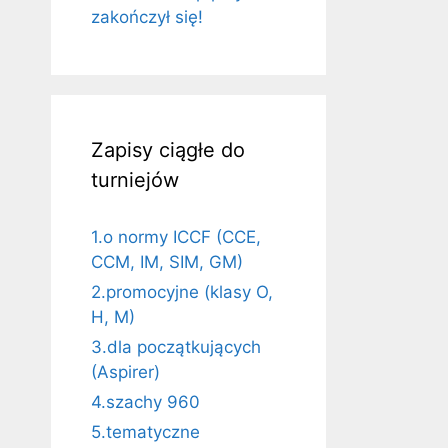
zakończył się!
Zapisy ciągłe do
turniejów
1.o normy ICCF (CCE,
CCM, IM, SIM, GM)
2.promocyjne (klasy O,
H, M)
3.dla początkujących
(Aspirer)
4.szachy 960
5.tematyczne