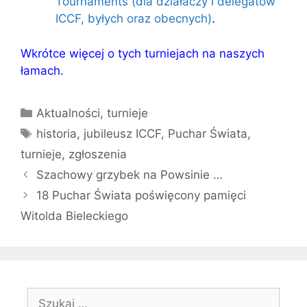
Tournaments (dla działaczy i delegatów
ICCF, byłych oraz obecnych)
.
Wkrótce więcej o tych turniejach na naszych
łamach.
Kategorie
Aktualności
,
turnieje
Tagi
historia
,
jubileusz ICCF
,
Puchar Świata
,
turnieje
,
zgłoszenia
Szachowy grzybek na Powsinie …
18 Puchar Świata poświęcony pamięci
Witolda Bieleckiego
Szukaj: