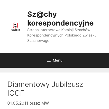
Przejdź
do
Sz@chy
treści
korespondencyjne
Strona internetowa Komisji Szachów
Korespondencyjnych Polskiego Związku
Szachowego
Menu
Diamentowy Jubileusz
ICCF
01.05.2011
przez
MW