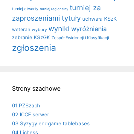
turniej za
turniej otwarty
turniej regionalny
zaproszeniami
tytuły
uchwała KSzK
wyniki
wyróżnienia
weteran
wybory
zebranie KSzGK
Zespół Ewidencji i Klasyfikacji
zgłoszenia
Strony szachowe
01.PZSzach
02.ICCF serwer
03.Syzygy endgame tablebases
04.Lichess