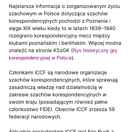
Najstarsza informacja o zorganizowanym życiu
szachowym w Polsce dotycząca szachów
korespondencyjnych pochodzi z Poznania i
sięga XIX wieku kiedy to w latach 1839–1840
rozegrano korespondencyjny mecz między
klubami poznańskim i berlińskim. Więcej można
znaleźć na stronie KSzGK (
Rys historyczny gry
).
korespondencyjnej w Polsce
Członkami ICCF są narodowe organizacje
szachów korespondencyjnych, które sprawują
zasadniczą władzę nad działalnością w
zakresie szachów korespondencyjnych w
swoim kraju (posiadającym również pełne
członkostwo FIDE). Obecnie ICCF zrzesza 59
federacji narodowych.
Aktualnie prezydentem ICCF jest Eric Ruch z