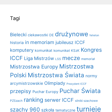
Tagi
drużynowe
Bielecki
ciekawostki
DE
felieton
in memoriam
jubileusz ICCF
historia
Kongres
komputery
komunikat
komunikat KSzK
mecze
ICCF
Liga Mistrzów
LSS
memoriał
Mistrzostwa
Mistrzostwa Europy
Polski
Mistrzostwa Świata
normy
Olimpiady
arcymistrzowskie
Prezydent ICCF
Puchar Świata
przepisy
Puchar Europy
ranking
serwer ICCF
PZSzach
silniki szachowe
turnieje
szachy 960
szkoła
tematyczne