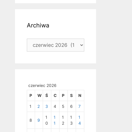
Archiwa
Archiwa
czerwiec 2026
P
W
Ś
C
P
S
N
1
2
3
4
5
6
7
1
1
1
1
1
8
9
0
1
2
3
4