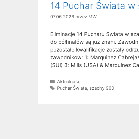
14 Puchar Świata w 
07.06.2026
przez
MW
Eliminacje 14 Pucharu Świata w sz
do półfinałów są już znani. Zawod
pozostałe kwalifikacje zostały odrzu
zawodników: 1: Marquinez Cabrejas
(SUI) 3: Mills (USA) & Marquinez C
Kategorie
Aktualności
Tagi
Puchar Świata
,
szachy 960