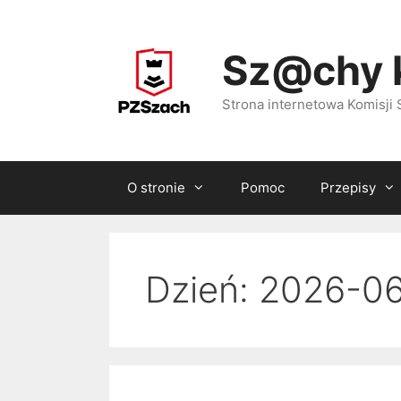
Przejdź
do
Sz@chy 
treści
Strona internetowa Komisj
O stronie
Pomoc
Przepisy
Dzień:
2026-0