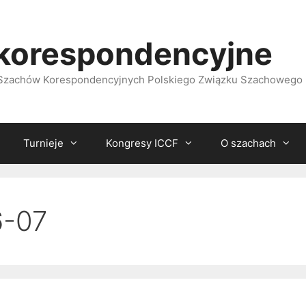
korespondencyjne
i Szachów Korespondencyjnych Polskiego Związku Szachowego
Turnieje
Kongresy ICCF
O szachach
6-07