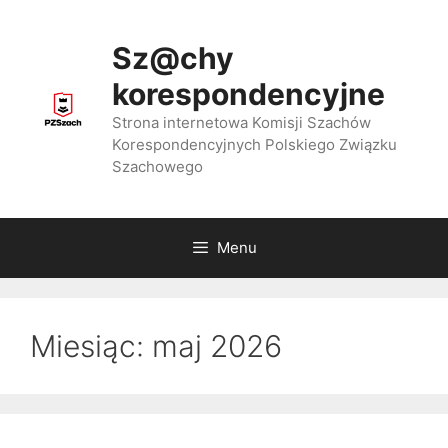
Przejdź
do
Sz@chy
treści
korespondencyjne
Strona internetowa Komisji Szachów
Korespondencyjnych Polskiego Związku
Szachowego
Menu
Miesiąc:
maj 2026