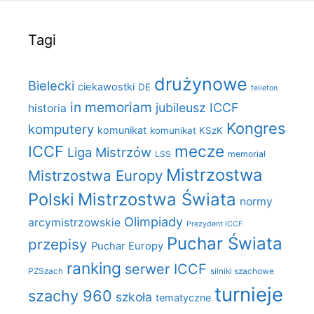
Tagi
drużynowe
Bielecki
ciekawostki
DE
felieton
in memoriam
jubileusz ICCF
historia
Kongres
komputery
komunikat
komunikat KSzK
mecze
ICCF
Liga Mistrzów
LSS
memoriał
Mistrzostwa
Mistrzostwa Europy
Polski
Mistrzostwa Świata
normy
Olimpiady
arcymistrzowskie
Prezydent ICCF
Puchar Świata
przepisy
Puchar Europy
ranking
serwer ICCF
PZSzach
silniki szachowe
turnieje
szachy 960
szkoła
tematyczne