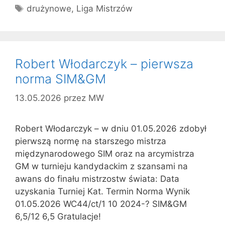
Tagi
drużynowe
,
Liga Mistrzów
Robert Włodarczyk – pierwsza
norma SIM&GM
13.05.2026
przez
MW
Robert Włodarczyk – w dniu 01.05.2026 zdobył
pierwszą normę na starszego mistrza
międzynarodowego SIM oraz na arcymistrza
GM w turnieju kandydackim z szansami na
awans do finału mistrzostw świata: Data
uzyskania Turniej Kat. Termin Norma Wynik
01.05.2026 WC44/ct/1 10 2024-? SIM&GM
6,5/12 6,5 Gratulacje!