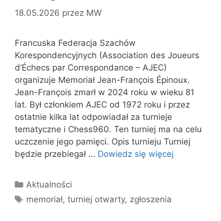
18.05.2026
przez
MW
Francuska Federacja Szachów
Korespondencyjnych (Association des Joueurs
d’Échecs par Correspondance – AJEC)
organizuje Memoriał Jean-François Épinoux.
Jean-François zmarł w 2024 roku w wieku 81
lat. Był członkiem AJEC od 1972 roku i przez
ostatnie kilka lat odpowiadał za turnieje
tematyczne i Chess960. Ten turniej ma na celu
uczczenie jego pamięci. Opis turnieju Turniej
będzie przebiegał …
Dowiedz się więcej
Kategorie
Aktualności
Tagi
memoriał
,
turniej otwarty
,
zgłoszenia