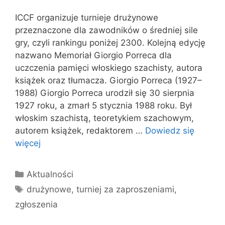
ICCF organizuje turnieje drużynowe
przeznaczone dla zawodników o średniej sile
gry, czyli rankingu poniżej 2300. Kolejną edycję
nazwano Memoriał Giorgio Porreca dla
uczczenia pamięci włoskiego szachisty, autora
książek oraz tłumacza. Giorgio Porreca (1927–
1988) Giorgio Porreca urodził się 30 sierpnia
1927 roku, a zmarł 5 stycznia 1988 roku. Był
włoskim szachistą, teoretykiem szachowym,
autorem książek, redaktorem …
Dowiedz się
więcej
Kategorie
Aktualności
Tagi
drużynowe
,
turniej za zaproszeniami
,
zgłoszenia