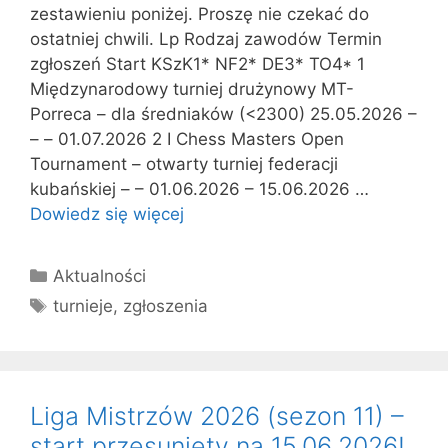
zestawieniu poniżej. Proszę nie czekać do
ostatniej chwili. Lp Rodzaj zawodów Termin
zgłoszeń Start KSzK1* NF2* DE3* TO4* 1
Międzynarodowy turniej drużynowy MT-
Porreca – dla średniaków (<2300) 25.05.2026 –
– – 01.07.2026 2 I Chess Masters Open
Tournament – otwarty turniej federacji
kubańskiej – – 01.06.2026 – 15.06.2026 …
Dowiedz się więcej
Kategorie
Aktualności
Tagi
turnieje
,
zgłoszenia
Liga Mistrzów 2026 (sezon 11) –
start przesunięty na 15.06.2026!