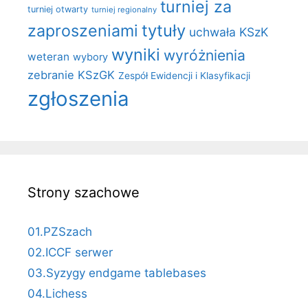
turniej za
turniej otwarty
turniej regionalny
zaproszeniami
tytuły
uchwała KSzK
wyniki
wyróżnienia
weteran
wybory
zebranie KSzGK
Zespół Ewidencji i Klasyfikacji
zgłoszenia
Strony szachowe
01.PZSzach
02.ICCF serwer
03.Syzygy endgame tablebases
04.Lichess