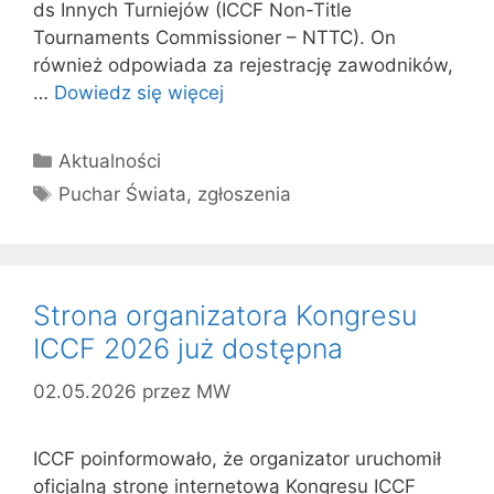
ds Innych Turniejów (ICCF Non-Title
Tournaments Commissioner – NTTC). On
również odpowiada za rejestrację zawodników,
…
Dowiedz się więcej
Kategorie
Aktualności
Tagi
Puchar Świata
,
zgłoszenia
Strona organizatora Kongresu
ICCF 2026 już dostępna
02.05.2026
przez
MW
ICCF poinformowało, że organizator uruchomił
oficjalną stronę internetową Kongresu ICCF