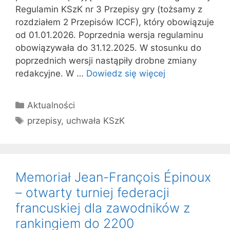
Regulamin KSzK nr 3 Przepisy gry (tożsamy z
rozdziałem 2 Przepisów ICCF), który obowiązuje
od 01.01.2026. Poprzednia wersja regulaminu
obowiązywała do 31.12.2025. W stosunku do
poprzednich wersji nastąpiły drobne zmiany
redakcyjne. W …
Dowiedz się więcej
Kategorie
Aktualności
Tagi
przepisy
,
uchwała KSzK
Memoriał Jean-François Épinoux
– otwarty turniej federacji
francuskiej dla zawodników z
rankingiem do 2200