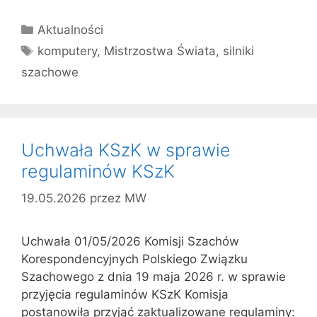
Kategorie
Aktualności
Tagi
komputery
,
Mistrzostwa Świata
,
silniki
szachowe
Uchwała KSzK w sprawie
regulaminów KSzK
19.05.2026
przez
MW
Uchwała 01/05/2026 Komisji Szachów
Korespondencyjnych Polskiego Związku
Szachowego z dnia 19 maja 2026 r. w sprawie
przyjęcia regulaminów KSzK Komisja
postanowiła przyjąć zaktualizowane regulaminy: