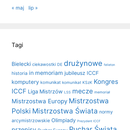
« maj
lip »
Tagi
drużynowe
Bielecki
ciekawostki
DE
felieton
in memoriam
jubileusz ICCF
historia
Kongres
komputery
komunikat
komunikat KSzK
mecze
ICCF
Liga Mistrzów
LSS
memoriał
Mistrzostwa
Mistrzostwa Europy
Polski
Mistrzostwa Świata
normy
Olimpiady
arcymistrzowskie
Prezydent ICCF
Puchar Świata
przepisy