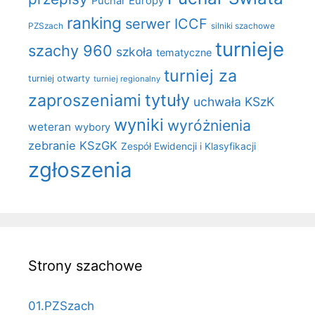
Puchar Europy
ranking
serwer ICCF
PZSzach
silniki szachowe
turnieje
szachy 960
szkoła
tematyczne
turniej za
turniej otwarty
turniej regionalny
zaproszeniami
tytuły
uchwała KSzK
wyniki
wyróżnienia
weteran
wybory
zebranie KSzGK
Zespół Ewidencji i Klasyfikacji
zgłoszenia
Strony szachowe
01.PZSzach