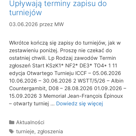
Upływają terminy zapisu do
turniejów
03.06.2026
przez
MW
Wkrótce kończą się zapisy do turniejów, jak w
zestawieniu poniżej. Proszę nie czekać do
ostatniej chwili. Lp Rodzaj zawodów Termin
zgłoszeń Start KSzK1* NF2* DE3* TO4* 1 11
edycja Otwartego Turnieju ICCF – 05.06.2026
10.06.2026 – 30.06.2026 2 WSTT/5/26 – Albin
Countergambit, D08 – 28.08.2026 01.09.2026 –
15.09.2026 3 Memoriał Jean-François Épinoux
– otwarty turniej …
Dowiedz się więcej
Kategorie
Aktualności
Tagi
turnieje
,
zgłoszenia