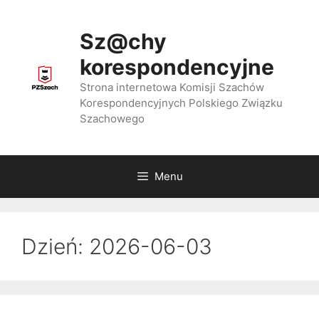
Przejdź
do
Sz@chy
treści
korespondencyjne
Strona internetowa Komisji Szachów
Korespondencyjnych Polskiego Związku
Szachowego
Menu
Dzień:
2026-06-03