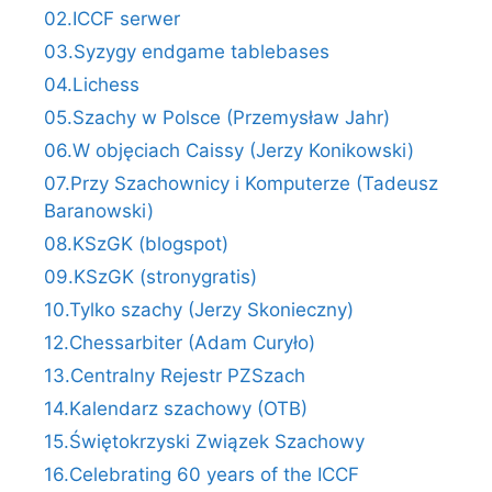
02.ICCF serwer
03.Syzygy endgame tablebases
04.Lichess
05.Szachy w Polsce (Przemysław Jahr)
06.W objęciach Caissy (Jerzy Konikowski)
07.Przy Szachownicy i Komputerze (Tadeusz
Baranowski)
08.KSzGK (blogspot)
09.KSzGK (stronygratis)
10.Tylko szachy (Jerzy Skonieczny)
12.Chessarbiter (Adam Curyło)
13.Centralny Rejestr PZSzach
14.Kalendarz szachowy (OTB)
15.Świętokrzyski Związek Szachowy
16.Celebrating 60 years of the ICCF