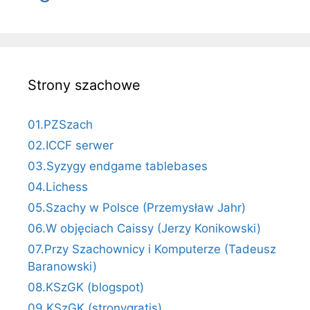
Strony szachowe
01.PZSzach
02.ICCF serwer
03.Syzygy endgame tablebases
04.Lichess
05.Szachy w Polsce (Przemysław Jahr)
06.W objęciach Caissy (Jerzy Konikowski)
07.Przy Szachownicy i Komputerze (Tadeusz
Baranowski)
08.KSzGK (blogspot)
09.KSzGK (stronygratis)