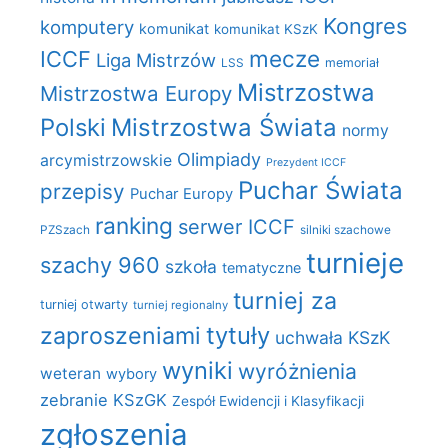
Kongres
komputery
komunikat
komunikat KSzK
mecze
ICCF
Liga Mistrzów
LSS
memoriał
Mistrzostwa
Mistrzostwa Europy
Polski
Mistrzostwa Świata
normy
Olimpiady
arcymistrzowskie
Prezydent ICCF
Puchar Świata
przepisy
Puchar Europy
ranking
serwer ICCF
PZSzach
silniki szachowe
turnieje
szachy 960
szkoła
tematyczne
turniej za
turniej otwarty
turniej regionalny
zaproszeniami
tytuły
uchwała KSzK
wyniki
wyróżnienia
weteran
wybory
zebranie KSzGK
Zespół Ewidencji i Klasyfikacji
zgłoszenia