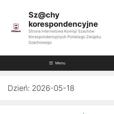
Przejdź
do
Sz@chy
treści
korespondencyjne
Strona internetowa Komisji Szachów
Korespondencyjnych Polskiego Związku
Szachowego
Menu
Dzień:
2026-05-18