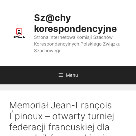
Przejdź
do
Sz@chy
treści
korespondencyjne
Strona internetowa Komisji Szachów
Korespondencyjnych Polskiego Związku
Szachowego
Menu
Memoriał Jean-François
Épinoux – otwarty turniej
federacji francuskiej dla