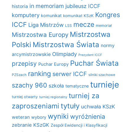
in memoriam
jubileusz ICCF
historia
Kongres
komputery
komunikat
komunikat KSzK
mecze
ICCF
Liga Mistrzów
LSS
memoriał
Mistrzostwa
Mistrzostwa Europy
Polski
Mistrzostwa Świata
normy
Olimpiady
arcymistrzowskie
Prezydent ICCF
Puchar Świata
przepisy
Puchar Europy
ranking
serwer ICCF
PZSzach
silniki szachowe
turnieje
szachy 960
szkoła
tematyczne
turniej za
turniej otwarty
turniej regionalny
zaproszeniami
tytuły
uchwała KSzK
wyniki
wyróżnienia
weteran
wybory
zebranie KSzGK
Zespół Ewidencji i Klasyfikacji