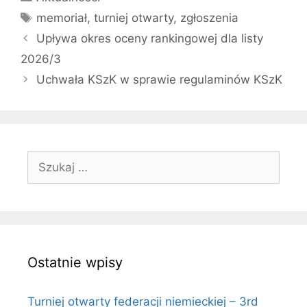
Tagi
memoriał
,
turniej otwarty
,
zgłoszenia
Upływa okres oceny rankingowej dla listy
2026/3
Uchwała KSzK w sprawie regulaminów KSzK
Szukaj:
Ostatnie wpisy
Turniej otwarty federacji niemieckiej – 3rd