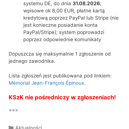
systemu DE, do dnia
31.08.2026
,
wpisowe ok 8,00 EUR, płatne kartą
kredytową poprzez PayPal lub Stripe (nie
jest konieczne posiadanie konta
PayPal/Stripe); system poprowadzi
poprzez odpowiednie komunikaty
Dopuszcza się maksymalnie 1 zgłoszenie od
jednego zawodnika.
Lista zgłoszeń jest publikowana pod linkiem:
Mémorial Jean-François Épinoux
.
KSzK nie pośredniczy w zgłoszeniach!
===
Kategorie
Aktualności