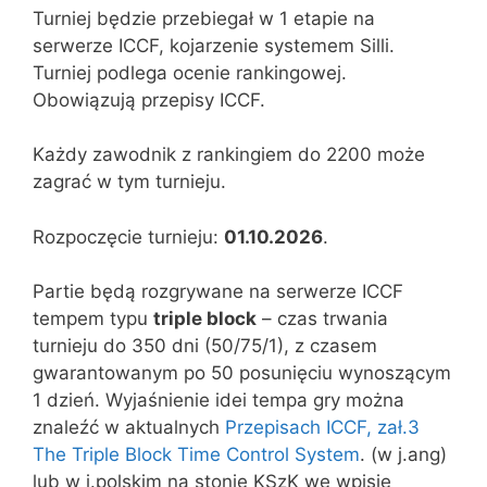
Turniej będzie przebiegał w 1 etapie na
serwerze ICCF, kojarzenie systemem Silli.
Turniej podlega ocenie rankingowej.
Obowiązują przepisy ICCF.
Każdy zawodnik z rankingiem do 2200 może
zagrać w tym turnieju.
Rozpoczęcie turnieju:
01.10.2026
.
Partie będą rozgrywane na serwerze ICCF
tempem typu
triple block
– czas trwania
turnieju do 350 dni (50/75/1), z czasem
gwarantowanym po 50 posunięciu wynoszącym
1 dzień. Wyjaśnienie idei tempa gry można
znaleźć w aktualnych
Przepisach ICCF, zał.3
The Triple Block Time Control System
. (w j.ang)
lub w j.polskim na stonie KSzK we wpisie