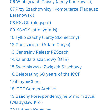
06.W objęciach Caissy (Jerzy Konikowski)
07.Przy Szachownicy i Komputerze (Tadeusz
Baranowski)
08.KSzGK (blogspot)
09.KSzGK (stronygratis)
10.Tylko szachy (Jerzy Skonieczny)
12.Chessarbiter (Adam Curyło)
13.Centralny Rejestr PZSzach
14.Kalendarz szachowy (OTB)
15.Świętokrzyski Związek Szachowy
16.Celebrating 60 years of the ICCF
17.iPlayooChess
18.ICCF Games Archive
19.Szachy korespondencyjne w moim życiu
(Władysław Król)
20.Hetman Katowice