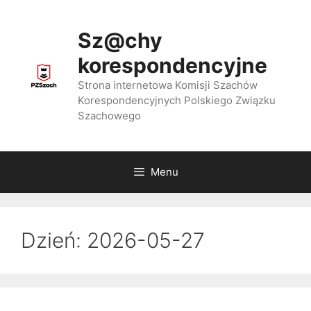
Przejdź
do
Sz@chy
treści
korespondencyjne
Strona internetowa Komisji Szachów
Korespondencyjnych Polskiego Związku
Szachowego
Menu
Dzień:
2026-05-27