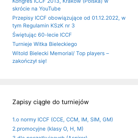
Kongres ICCF 2013, Kraków (Polska) w
skrócie na YouTube
Przepisy ICCF obowiązujące od 01.12.2022, w
tym Regulamin KSzK nr 3
Świętując 60-lecie ICCF
Turnieje Witka Bieleckiego
Witold Bielecki Memorial/ Top players –
zakończył się!
Zapisy ciągłe do turniejów
1.o normy ICCF (CCE, CCM, IM, SIM, GM)
2.promocyjne (klasy O, H, M)
3.dla początkujących (Aspirer)