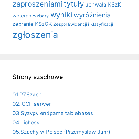
zaproszeniami
tytuły
uchwała KSzK
wyniki
wyróżnienia
weteran
wybory
zebranie KSzGK
Zespół Ewidencji i Klasyfikacji
zgłoszenia
Strony szachowe
01.PZSzach
02.ICCF serwer
03.Syzygy endgame tablebases
04.Lichess
05.Szachy w Polsce (Przemysław Jahr)