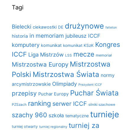
Tagi
drużynowe
Bielecki
ciekawostki
DE
felieton
in memoriam
jubileusz ICCF
historia
Kongres
komputery
komunikat
komunikat KSzK
mecze
ICCF
Liga Mistrzów
LSS
memoriał
Mistrzostwa
Mistrzostwa Europy
Polski
Mistrzostwa Świata
normy
Olimpiady
arcymistrzowskie
Prezydent ICCF
Puchar Świata
przepisy
Puchar Europy
ranking
serwer ICCF
PZSzach
silniki szachowe
turnieje
szachy 960
szkoła
tematyczne
turniej za
turniej otwarty
turniej regionalny