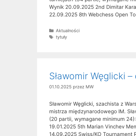
Wynik 20.09.2025 2nd Dimitar Kara
22.09.2025 8th Webchess Open To
Kategorie
Aktualności
Tagi
tytuły
Sławomir Węglicki –
01.10.2025
przez
MW
Sławomir Węglicki, szachista z Wa
mistrza międzynarodowego IM. Sław
(20 partii, wymagane minimum 24):
19.01.2025 5th Marian Vinchev Mem
14.09.2025 Swiss/KO Tournament