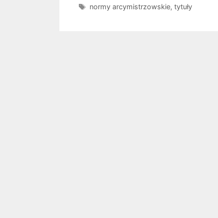
Tagi
normy arcymistrzowskie
,
tytuły