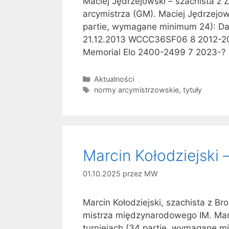
Maciej Jędrzejowski – szachista z
arcymistrza (GM). Maciej Jędrzejo
partie, wymagane minimum 24): Dat
21.12.2013 WCCC36SF06 8 2012-20
Memorial Elo 2400-2499 7 2023-? 
Kategorie
Aktualności
Tagi
normy arcymistrzowskie
,
tytuły
Marcin Kołodziejski –
01.10.2025
przez
MW
Marcin Kołodziejski, szachista z B
mistrza międzynarodowego IM. Marc
turniejach (34 partie, wymagane m