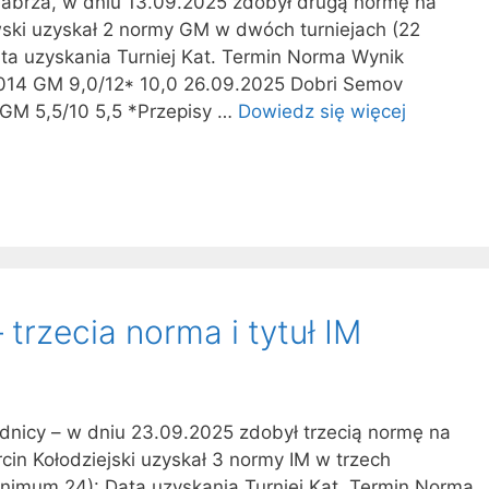
 Zabrza, w dniu 13.09.2025 zdobył drugą normę na
wski uzyskał 2 normy GM w dwóch turniejach (22
a uzyskania Turniej Kat. Termin Norma Wynik
14 GM 9,0/12* 10,0 26.09.2025 Dobri Semov
GM 5,5/10 5,5 *Przepisy …
Dowiedz się więcej
 trzecia norma i tytuł IM
rodnicy – w dniu 23.09.2025 zdobył trzecią normę na
in Kołodziejski uzyskał 3 normy IM w trzech
inimum 24): Data uzyskania Turniej Kat. Termin Norma