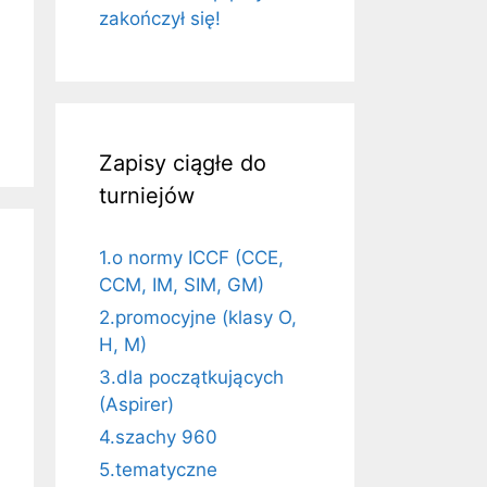
zakończył się!
Zapisy ciągłe do
turniejów
1.o normy ICCF (CCE,
CCM, IM, SIM, GM)
2.promocyjne (klasy O,
H, M)
3.dla początkujących
(Aspirer)
4.szachy 960
5.tematyczne