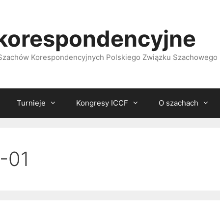
korespondencyjne
i Szachów Korespondencyjnych Polskiego Związku Szachowego
Turnieje
Kongresy ICCF
O szachach
-01