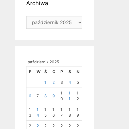
Archiwa
Archiwa
październik 2025
P
W
Ś
C
P
S
N
1
2
3
4
5
1
1
1
6
7
8
9
0
1
2
1
1
1
1
1
1
1
3
4
5
6
7
8
9
2
2
2
2
2
2
2