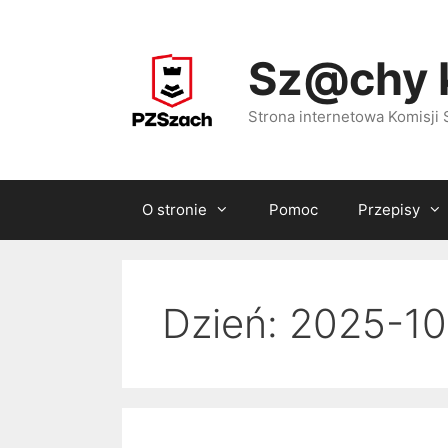
Przejdź
do
Sz@chy 
treści
Strona internetowa Komisj
O stronie
Pomoc
Przepisy
Dzień:
2025-10