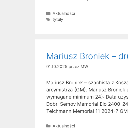
Kategorie
Aktualności
Tagi
tytuły
Mariusz Broniek – dr
01.10.2025
przez
MW
Mariusz Broniek – szachista z Kosz
arcymistrza (GM). Mariusz Broniek 
wymagane minimum 24): Data uzysk
Dobri Semov Memorial Elo 2400-24
Teichmann Memorial 11 2024-? GM 
Kategorie
Aktualności