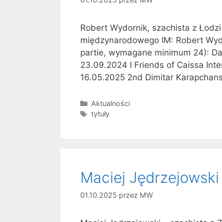
Robert Wydornik, szachista z Łodzi
międzynarodowego IM: Robert Wydor
partie, wymagane minimum 24): Dat
23.09.2024 I Friends of Caissa Int
16.05.2025 2nd Dimitar Karapchan
Kategorie
Aktualności
Tagi
tytuły
Maciej Jędrzejowsk
01.10.2025
przez
MW