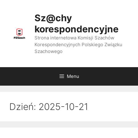
Przejdź
do
Sz@chy
treści
korespondencyjne
Strona internetowa Komisji Szachów
Korespondencyjnych Polskiego Związku
Szachowego
Menu
Dzień:
2025-10-21