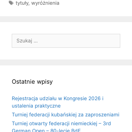
Tagi
tytuły
,
wyróżnienia
Szukaj:
Ostatnie wpisy
Rejestracja udziału w Kongresie 2026 i
ustalenia praktyczne
Turniej federacji kubańskiej za zaproszeniami
Turniej otwarty federacji niemieckiej – 3rd
German Open – 80-lecie BdF