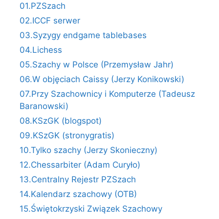
01.PZSzach
02.ICCF serwer
03.Syzygy endgame tablebases
04.Lichess
05.Szachy w Polsce (Przemysław Jahr)
06.W objęciach Caissy (Jerzy Konikowski)
07.Przy Szachownicy i Komputerze (Tadeusz
Baranowski)
08.KSzGK (blogspot)
09.KSzGK (stronygratis)
10.Tylko szachy (Jerzy Skonieczny)
12.Chessarbiter (Adam Curyło)
13.Centralny Rejestr PZSzach
14.Kalendarz szachowy (OTB)
15.Świętokrzyski Związek Szachowy