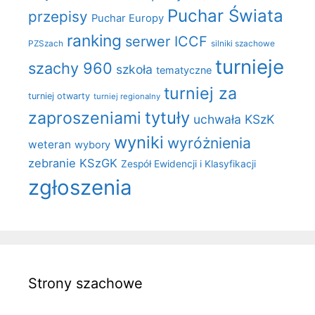
Puchar Świata
przepisy
Puchar Europy
ranking
serwer ICCF
PZSzach
silniki szachowe
turnieje
szachy 960
szkoła
tematyczne
turniej za
turniej otwarty
turniej regionalny
zaproszeniami
tytuły
uchwała KSzK
wyniki
wyróżnienia
weteran
wybory
zebranie KSzGK
Zespół Ewidencji i Klasyfikacji
zgłoszenia
Strony szachowe