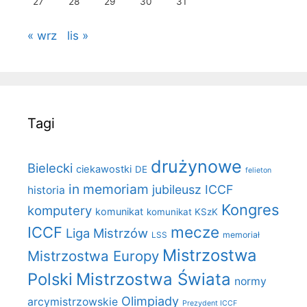
27
28
29
30
31
« wrz
lis »
Tagi
drużynowe
Bielecki
ciekawostki
DE
felieton
in memoriam
jubileusz ICCF
historia
Kongres
komputery
komunikat
komunikat KSzK
mecze
ICCF
Liga Mistrzów
LSS
memoriał
Mistrzostwa
Mistrzostwa Europy
Polski
Mistrzostwa Świata
normy
Olimpiady
arcymistrzowskie
Prezydent ICCF