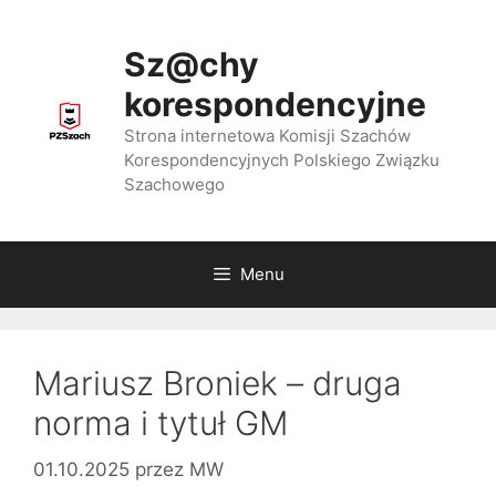
Przejdź
do
Sz@chy
treści
korespondencyjne
Strona internetowa Komisji Szachów
Korespondencyjnych Polskiego Związku
Szachowego
Menu
Mariusz Broniek – druga
norma i tytuł GM
01.10.2025
przez
MW