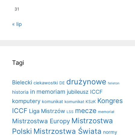
31
« lip
Tagi
drużynowe
Bielecki
ciekawostki
DE
felieton
in memoriam
jubileusz ICCF
historia
Kongres
komputery
komunikat
komunikat KSzK
mecze
ICCF
Liga Mistrzów
LSS
memoriał
Mistrzostwa
Mistrzostwa Europy
Polski
Mistrzostwa Świata
normy