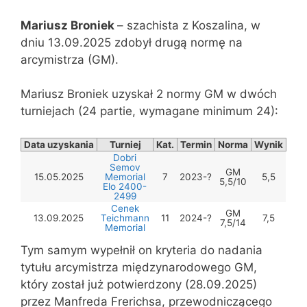
Mariusz Broniek
– szachista z Koszalina, w
dniu 13.09.2025 zdobył drugą normę na
arcymistrza (GM).
Mariusz Broniek uzyskał 2 normy GM w dwóch
turniejach (24 partie, wymagane minimum 24):
Data uzyskania
Turniej
Kat.
Termin
Norma
Wynik
Dobri
Semov
GM
15.05.2025
Memorial
7
2023-?
5,5
5,5/10
Elo 2400-
2499
Cenek
GM
13.09.2025
Teichmann
11
2024-?
7,5
7,5/14
Memorial
Tym samym wypełnił on kryteria do nadania
tytułu arcymistrza międzynarodowego GM,
który został już potwierdzony (28.09.2025)
przez Manfreda Frerichsa, przewodniczącego