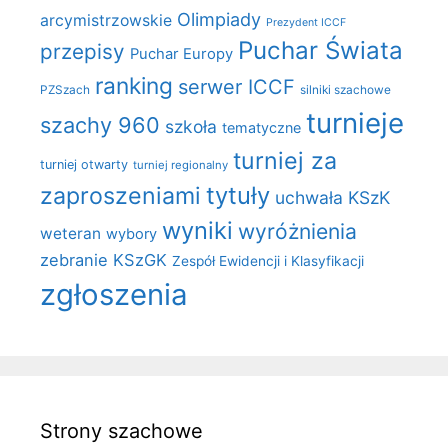
Olimpiady
arcymistrzowskie
Prezydent ICCF
Puchar Świata
przepisy
Puchar Europy
ranking
serwer ICCF
PZSzach
silniki szachowe
turnieje
szachy 960
szkoła
tematyczne
turniej za
turniej otwarty
turniej regionalny
zaproszeniami
tytuły
uchwała KSzK
wyniki
wyróżnienia
weteran
wybory
zebranie KSzGK
Zespół Ewidencji i Klasyfikacji
zgłoszenia
Strony szachowe