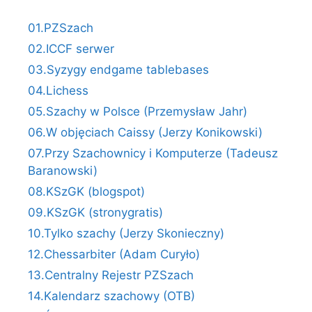
01.PZSzach
02.ICCF serwer
03.Syzygy endgame tablebases
04.Lichess
05.Szachy w Polsce (Przemysław Jahr)
06.W objęciach Caissy (Jerzy Konikowski)
07.Przy Szachownicy i Komputerze (Tadeusz
Baranowski)
08.KSzGK (blogspot)
09.KSzGK (stronygratis)
10.Tylko szachy (Jerzy Skonieczny)
12.Chessarbiter (Adam Curyło)
13.Centralny Rejestr PZSzach
14.Kalendarz szachowy (OTB)