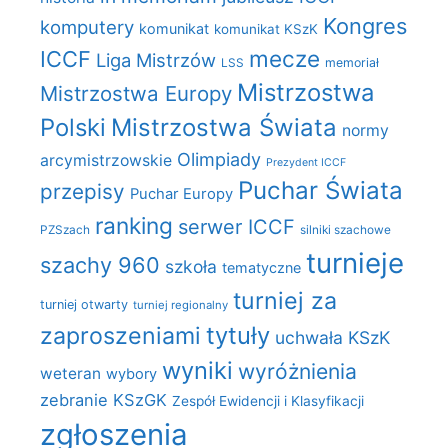
Kongres
komputery
komunikat
komunikat KSzK
mecze
ICCF
Liga Mistrzów
LSS
memoriał
Mistrzostwa
Mistrzostwa Europy
Polski
Mistrzostwa Świata
normy
Olimpiady
arcymistrzowskie
Prezydent ICCF
Puchar Świata
przepisy
Puchar Europy
ranking
serwer ICCF
PZSzach
silniki szachowe
turnieje
szachy 960
szkoła
tematyczne
turniej za
turniej otwarty
turniej regionalny
zaproszeniami
tytuły
uchwała KSzK
wyniki
wyróżnienia
weteran
wybory
zebranie KSzGK
Zespół Ewidencji i Klasyfikacji
zgłoszenia