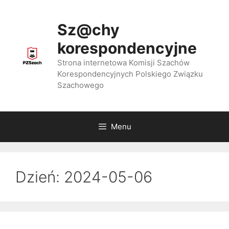
Przejdź
do
Sz@chy
treści
korespondencyjne
Strona internetowa Komisji Szachów
Korespondencyjnych Polskiego Związku
Szachowego
Menu
Dzień:
2024-05-06