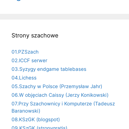
Strony szachowe
01.PZSzach
02.ICCF serwer
03.Syzygy endgame tablebases
04.Lichess
05.Szachy w Polsce (Przemysław Jahr)
06.W objęciach Caissy (Jerzy Konikowski)
07.Przy Szachownicy i Komputerze (Tadeusz
Baranowski)
08.KSzGK (blogspot)
09.KSzGK (stronygratis)