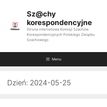
Przejdź
do
Sz@chy
treści
korespondencyjne
Strona internetowa Komisji Szachów
Korespondencyjnych Polskiego Związku
Szachowego
Menu
Dzień:
2024-05-25