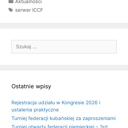
Kategorie
Aktualności
Tagi
serwer ICCF
Szukaj:
Ostatnie wpisy
Rejestracja udziału w Kongresie 2026 i
ustalenia praktyczne
Turniej federacji kubańskiej za zaproszeniami
Turniej otwarty federacji niemieckiej – 3rd