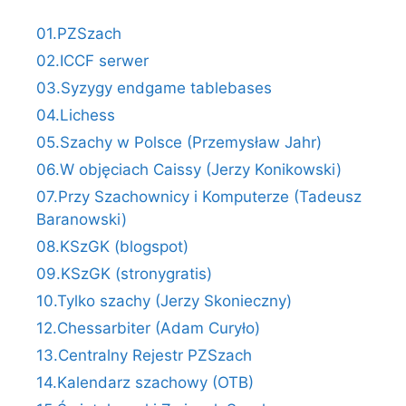
01.PZSzach
02.ICCF serwer
03.Syzygy endgame tablebases
04.Lichess
05.Szachy w Polsce (Przemysław Jahr)
06.W objęciach Caissy (Jerzy Konikowski)
07.Przy Szachownicy i Komputerze (Tadeusz
Baranowski)
08.KSzGK (blogspot)
09.KSzGK (stronygratis)
10.Tylko szachy (Jerzy Skonieczny)
12.Chessarbiter (Adam Curyło)
13.Centralny Rejestr PZSzach
14.Kalendarz szachowy (OTB)