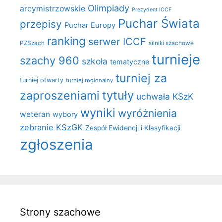
Olimpiady
arcymistrzowskie
Prezydent ICCF
Puchar Świata
przepisy
Puchar Europy
ranking
serwer ICCF
PZSzach
silniki szachowe
turnieje
szachy 960
szkoła
tematyczne
turniej za
turniej otwarty
turniej regionalny
zaproszeniami
tytuły
uchwała KSzK
wyniki
wyróżnienia
weteran
wybory
zebranie KSzGK
Zespół Ewidencji i Klasyfikacji
zgłoszenia
Strony szachowe