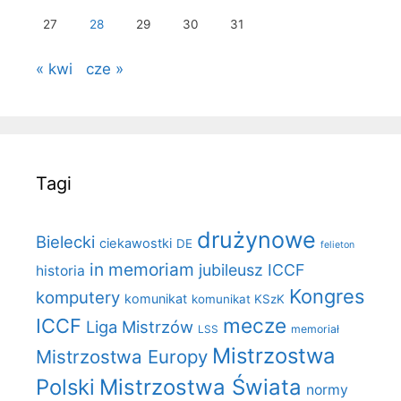
27
28
29
30
31
« kwi
cze »
Tagi
drużynowe
Bielecki
ciekawostki
DE
felieton
in memoriam
jubileusz ICCF
historia
Kongres
komputery
komunikat
komunikat KSzK
mecze
ICCF
Liga Mistrzów
LSS
memoriał
Mistrzostwa
Mistrzostwa Europy
Polski
Mistrzostwa Świata
normy