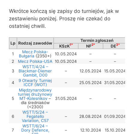
Wkrótce kończą się zapisy do turniejów, jak w
zestawieniu poniżej. Proszę nie czekać do
ostatniej chwili.
Termin zgłoszeń
Lp
Rodzaj zawodów
1*
2*
3*
KSzK
NF
DE
T
Mecz Polska-
1
10.05.2024
–
–
Bułgaria
(2350+)
2
Mecz Polska-USA
10.05.2024
–
–
WSTT/4/24 –
3
Blackmar-Diemer
–
12.05.2024
15.05.2024
Gambit, D00
9 Otwarty Turniej
4
–
25.05.2024
31.05.2024
ICCF (WOT)
Międzynarodowy
turniej drużynowy
5
MT-Kolesnikov
–
31.05.2024
–
–
dla średniaków
(<2300)
WSTT/5/24 –
6
Fegatello
–
28.08.2024
01.09.2024
Variation, C57
WSTT/6/24 –
7
Dory Defence,
–
12.10.2024
15.10.2024