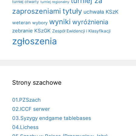
turniej za
turniej otwarty
turniej regionalny
zaproszeniami
tytuły
uchwała KSzK
wyniki
wyróżnienia
weteran
wybory
zebranie KSzGK
Zespół Ewidencji i Klasyfikacji
zgłoszenia
Strony szachowe
01.PZSzach
02.ICCF serwer
03.Syzygy endgame tablebases
04.Lichess