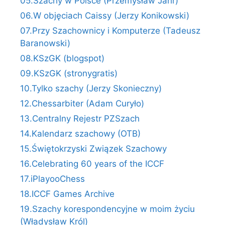
05.Szachy w Polsce (Przemysław Jahr)
06.W objęciach Caissy (Jerzy Konikowski)
07.Przy Szachownicy i Komputerze (Tadeusz
Baranowski)
08.KSzGK (blogspot)
09.KSzGK (stronygratis)
10.Tylko szachy (Jerzy Skonieczny)
12.Chessarbiter (Adam Curyło)
13.Centralny Rejestr PZSzach
14.Kalendarz szachowy (OTB)
15.Świętokrzyski Związek Szachowy
16.Celebrating 60 years of the ICCF
17.iPlayooChess
18.ICCF Games Archive
19.Szachy korespondencyjne w moim życiu
(Władysław Król)