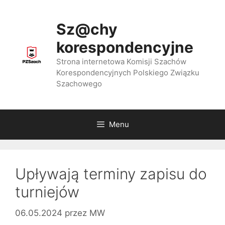
Przejdź
do
Sz@chy
treści
korespondencyjne
Strona internetowa Komisji Szachów
Korespondencyjnych Polskiego Związku
Szachowego
Menu
Upływają terminy zapisu do
turniejów
06.05.2024
przez
MW