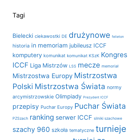
Tagi
drużynowe
Bielecki
ciekawostki
DE
felieton
in memoriam
jubileusz ICCF
historia
Kongres
komputery
komunikat
komunikat KSzK
mecze
ICCF
Liga Mistrzów
LSS
memoriał
Mistrzostwa
Mistrzostwa Europy
Polski
Mistrzostwa Świata
normy
Olimpiady
arcymistrzowskie
Prezydent ICCF
Puchar Świata
przepisy
Puchar Europy
ranking
serwer ICCF
PZSzach
silniki szachowe
turnieje
szachy 960
szkoła
tematyczne