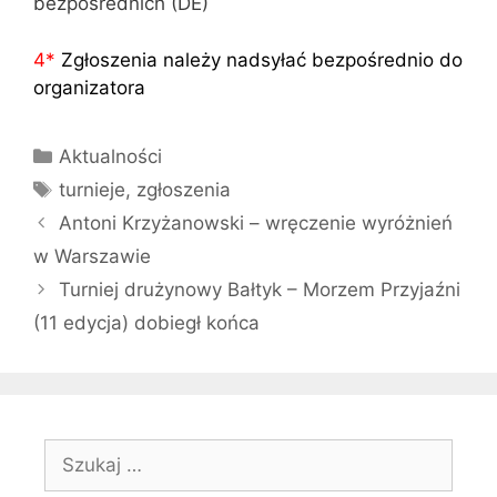
bezpośrednich (DE)
4
*
Zgłoszenia należy nadsyłać bezpośrednio do
organizatora
Kategorie
Aktualności
Tagi
turnieje
,
zgłoszenia
Antoni Krzyżanowski – wręczenie wyróżnień
w Warszawie
Turniej drużynowy Bałtyk – Morzem Przyjaźni
(11 edycja) dobiegł końca
Szukaj: