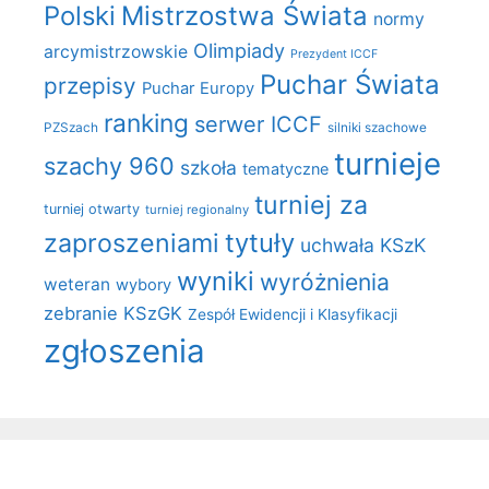
Polski
Mistrzostwa Świata
normy
Olimpiady
arcymistrzowskie
Prezydent ICCF
Puchar Świata
przepisy
Puchar Europy
ranking
serwer ICCF
PZSzach
silniki szachowe
turnieje
szachy 960
szkoła
tematyczne
turniej za
turniej otwarty
turniej regionalny
zaproszeniami
tytuły
uchwała KSzK
wyniki
wyróżnienia
weteran
wybory
zebranie KSzGK
Zespół Ewidencji i Klasyfikacji
zgłoszenia