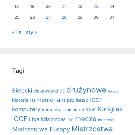
18
19
20
21
22
23
24
25
26
27
28
29
30
31
« lis
sty »
Tagi
drużynowe
Bielecki
ciekawostki
DE
felieton
in memoriam
jubileusz ICCF
historia
Kongres
komputery
komunikat
komunikat KSzK
mecze
ICCF
Liga Mistrzów
LSS
memoriał
Mistrzostwa
Mistrzostwa Europy