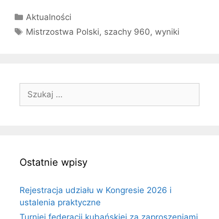
Kategorie
Aktualności
Tagi
Mistrzostwa Polski
,
szachy 960
,
wyniki
Szukaj:
Ostatnie wpisy
Rejestracja udziału w Kongresie 2026 i
ustalenia praktyczne
Turniej federacji kubańskiej za zaproszeniami