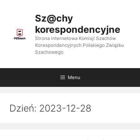
Przejdź
do
Sz@chy
treści
korespondencyjne
Strona internetowa Komisji Szachów
Korespondencyjnych Polskiego Związku
Szachowego
Menu
Dzień:
2023-12-28