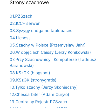
Strony szachowe
01.PZSzach
02.ICCF serwer
03.Syzygy endgame tablebases
04.Lichess
05.Szachy w Polsce (Przemysław Jahr)
06.W objęciach Caissy (Jerzy Konikowski)
07.Przy Szachownicy i Komputerze (Tadeusz
Baranowski)
08.KSzGK (blogspot)
09.KSzGK (stronygratis)
10.Tylko szachy (Jerzy Skonieczny)
12.Chessarbiter (Adam Curyło)
13.Centralny Rejestr PZSzach