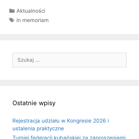
Kategorie
Aktualności
Tagi
in memoriam
Szukaj:
Ostatnie wpisy
Rejestracja udziału w Kongresie 2026 i
ustalenia praktyczne
Turniej federacji kubańskiej za zaproszeniami