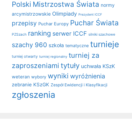
Polski
Mistrzostwa Świata
normy
Olimpiady
arcymistrzowskie
Prezydent ICCF
Puchar Świata
przepisy
Puchar Europy
ranking
serwer ICCF
PZSzach
silniki szachowe
turnieje
szachy 960
szkoła
tematyczne
turniej za
turniej otwarty
turniej regionalny
zaproszeniami
tytuły
uchwała KSzK
wyniki
wyróżnienia
weteran
wybory
zebranie KSzGK
Zespół Ewidencji i Klasyfikacji
zgłoszenia