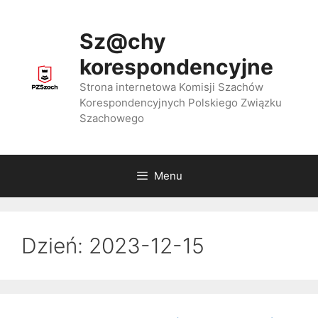
Przejdź
do
Sz@chy
treści
korespondencyjne
Strona internetowa Komisji Szachów
Korespondencyjnych Polskiego Związku
Szachowego
Menu
Dzień:
2023-12-15