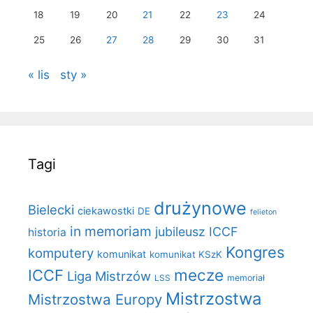
18
19
20
21
22
23
24
25
26
27
28
29
30
31
« lis
sty »
Tagi
drużynowe
Bielecki
ciekawostki
DE
felieton
in memoriam
jubileusz ICCF
historia
Kongres
komputery
komunikat
komunikat KSzK
mecze
ICCF
Liga Mistrzów
LSS
memoriał
Mistrzostwa
Mistrzostwa Europy