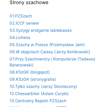
Strony szachowe
01.PZSzach
02.ICCF serwer
03.Syzygy endgame tablebases
04.Lichess
05.Szachy w Polsce (Przemysław Jahr)
06.W objęciach Caissy (Jerzy Konikowski)
07.Przy Szachownicy i Komputerze (Tadeusz
Baranowski)
08.KSzGK (blogspot)
09.KSzGK (stronygratis)
10.Tylko szachy (Jerzy Skonieczny)
12.Chessarbiter (Adam Curyło)
13.Centralny Rejestr PZSzach