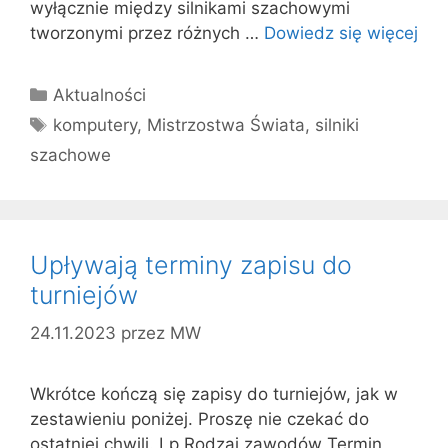
wyłącznie między silnikami szachowymi
tworzonymi przez różnych …
Dowiedz się więcej
Kategorie
Aktualności
Tagi
komputery
,
Mistrzostwa Świata
,
silniki
szachowe
Upływają terminy zapisu do
turniejów
24.11.2023
przez
MW
Wkrótce kończą się zapisy do turniejów, jak w
zestawieniu poniżej. Proszę nie czekać do
ostatniej chwili. Lp Rodzaj zawodów Termin