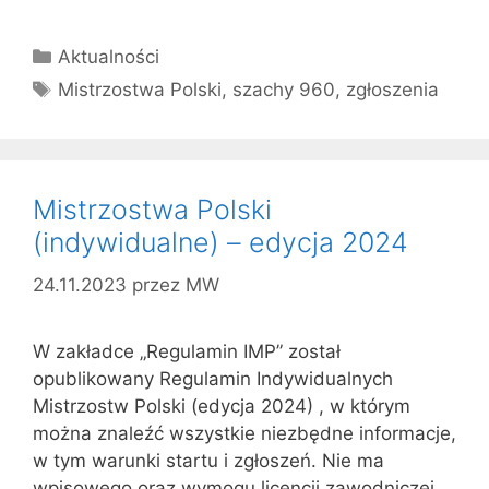
Kategorie
Aktualności
Tagi
Mistrzostwa Polski
,
szachy 960
,
zgłoszenia
Mistrzostwa Polski
(indywidualne) – edycja 2024
24.11.2023
przez
MW
W zakładce „Regulamin IMP” został
opublikowany Regulamin Indywidualnych
Mistrzostw Polski (edycja 2024) , w którym
można znaleźć wszystkie niezbędne informacje,
w tym warunki startu i zgłoszeń. Nie ma
wpisowego oraz wymogu licencji zawodniczej.