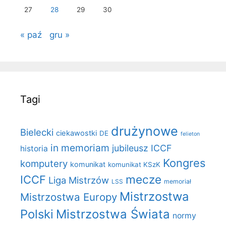
27
28
29
30
« paź
gru »
Tagi
drużynowe
Bielecki
ciekawostki
DE
felieton
in memoriam
jubileusz ICCF
historia
Kongres
komputery
komunikat
komunikat KSzK
mecze
ICCF
Liga Mistrzów
LSS
memoriał
Mistrzostwa
Mistrzostwa Europy
Polski
Mistrzostwa Świata
normy