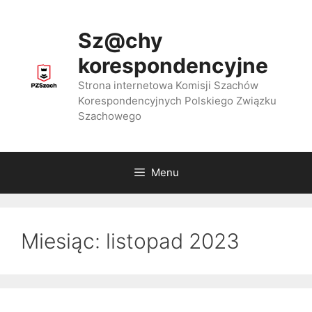
Przejdź
do
Sz@chy
treści
korespondencyjne
Strona internetowa Komisji Szachów
Korespondencyjnych Polskiego Związku
Szachowego
Menu
Miesiąc:
listopad 2023