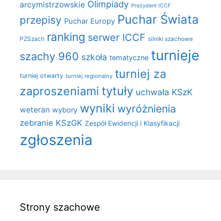
Olimpiady
arcymistrzowskie
Prezydent ICCF
Puchar Świata
przepisy
Puchar Europy
ranking
serwer ICCF
PZSzach
silniki szachowe
turnieje
szachy 960
szkoła
tematyczne
turniej za
turniej otwarty
turniej regionalny
zaproszeniami
tytuły
uchwała KSzK
wyniki
wyróżnienia
weteran
wybory
zebranie KSzGK
Zespół Ewidencji i Klasyfikacji
zgłoszenia
Strony szachowe