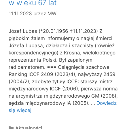
w wieku 67 lat
11.11.2023
przez
MW
Józef Lubas (*20.01.1956 †11.11.2023) Z
głębokim żalem informujemy o nagłej śmierci
Józefa Lubasa, działacza i szachisty (również
korespondencyjnego) z Krosna, wielokrotnego
reprezentanta Polski. Był zapalonym
radioamatorem. === Osiągnięcia szachowe
Ranking ICCF 2409 (2023/4), najwyższy 2459
(2004/2); zdobyte tytuły ICCF: starszy mistrz
międzynarodowy ICCF (2006), pierwsza norma
na arcymistrza międzynarodowego GM (2008),
sędzia międzynarodowy IA (2005). …
Dowiedz
się więcej
Kategorie
Aktualności