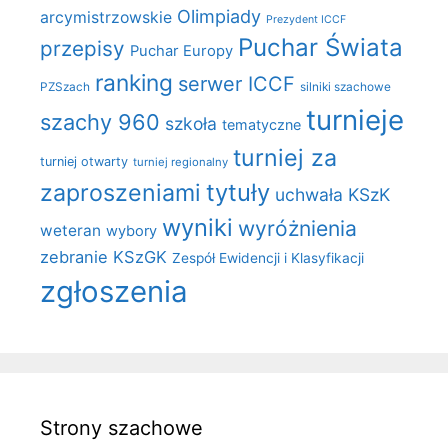
Olimpiady
arcymistrzowskie
Prezydent ICCF
Puchar Świata
przepisy
Puchar Europy
ranking
serwer ICCF
PZSzach
silniki szachowe
turnieje
szachy 960
szkoła
tematyczne
turniej za
turniej otwarty
turniej regionalny
zaproszeniami
tytuły
uchwała KSzK
wyniki
wyróżnienia
weteran
wybory
zebranie KSzGK
Zespół Ewidencji i Klasyfikacji
zgłoszenia
Strony szachowe