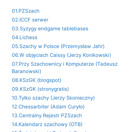
01.PZSzach
02.ICCF serwer
03.Syzygy endgame tablebases
04.Lichess
05.Szachy w Polsce (Przemysław Jahr)
06.W objęciach Caissy (Jerzy Konikowski)
07.Przy Szachownicy i Komputerze (Tadeusz
Baranowski)
08.KSzGK (blogspot)
09.KSzGK (stronygratis)
10.Tylko szachy (Jerzy Skonieczny)
12.Chessarbiter (Adam Curyło)
13.Centralny Rejestr PZSzach
14.Kalendarz szachowy (OTB)