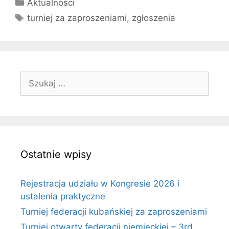
Kategorie
Aktualności
Tagi
turniej za zaproszeniami
,
zgłoszenia
Szukaj:
Ostatnie wpisy
Rejestracja udziału w Kongresie 2026 i
ustalenia praktyczne
Turniej federacji kubańskiej za zaproszeniami
Turniej otwarty federacji niemieckiej – 3rd