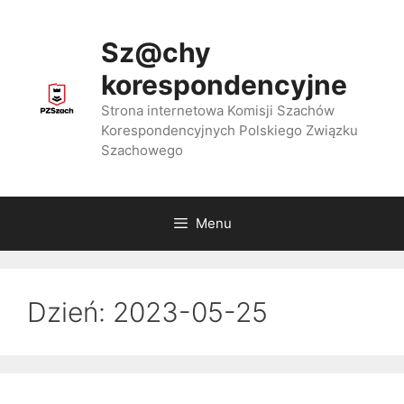
Przejdź
do
Sz@chy
treści
korespondencyjne
Strona internetowa Komisji Szachów
Korespondencyjnych Polskiego Związku
Szachowego
Menu
Dzień:
2023-05-25