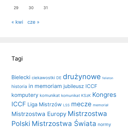
29
30
31
« kwi
cze »
Tagi
drużynowe
Bielecki
ciekawostki
DE
felieton
in memoriam
jubileusz ICCF
historia
Kongres
komputery
komunikat
komunikat KSzK
mecze
ICCF
Liga Mistrzów
LSS
memoriał
Mistrzostwa
Mistrzostwa Europy
Polski
Mistrzostwa Świata
normy