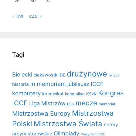
29
30
31
« kwi
cze »
Tagi
drużynowe
Bielecki
ciekawostki
DE
felieton
in memoriam
jubileusz ICCF
historia
Kongres
komputery
komunikat
komunikat KSzK
mecze
ICCF
Liga Mistrzów
LSS
memoriał
Mistrzostwa
Mistrzostwa Europy
Polski
Mistrzostwa Świata
normy
Olimpiady
arcymistrzowskie
Prezydent ICCF