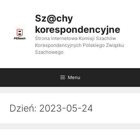
Przejdź
do
Sz@chy
treści
korespondencyjne
Strona internetowa Komisji Szachów
Korespondencyjnych Polskiego Związku
Szachowego
Menu
Dzień:
2023-05-24