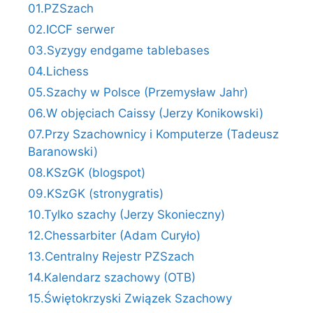
01.PZSzach
02.ICCF serwer
03.Syzygy endgame tablebases
04.Lichess
05.Szachy w Polsce (Przemysław Jahr)
06.W objęciach Caissy (Jerzy Konikowski)
07.Przy Szachownicy i Komputerze (Tadeusz
Baranowski)
08.KSzGK (blogspot)
09.KSzGK (stronygratis)
10.Tylko szachy (Jerzy Skonieczny)
12.Chessarbiter (Adam Curyło)
13.Centralny Rejestr PZSzach
14.Kalendarz szachowy (OTB)
15.Świętokrzyski Związek Szachowy