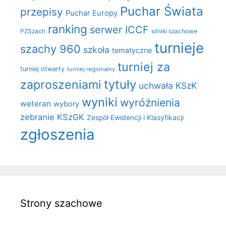
Puchar Świata
przepisy
Puchar Europy
ranking
serwer ICCF
PZSzach
silniki szachowe
turnieje
szachy 960
szkoła
tematyczne
turniej za
turniej otwarty
turniej regionalny
zaproszeniami
tytuły
uchwała KSzK
wyniki
wyróżnienia
weteran
wybory
zebranie KSzGK
Zespół Ewidencji i Klasyfikacji
zgłoszenia
Strony szachowe