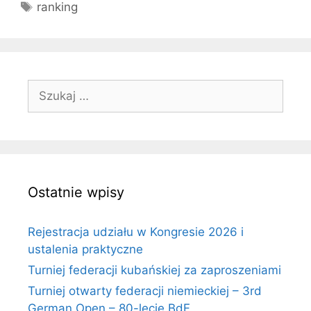
Tagi
ranking
Szukaj:
Ostatnie wpisy
Rejestracja udziału w Kongresie 2026 i
ustalenia praktyczne
Turniej federacji kubańskiej za zaproszeniami
Turniej otwarty federacji niemieckiej – 3rd
German Open – 80-lecie BdF