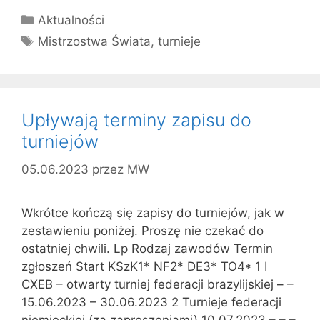
Kategorie
Aktualności
Tagi
Mistrzostwa Świata
,
turnieje
Upływają terminy zapisu do
turniejów
05.06.2023
przez
MW
Wkrótce kończą się zapisy do turniejów, jak w
zestawieniu poniżej. Proszę nie czekać do
ostatniej chwili. Lp Rodzaj zawodów Termin
zgłoszeń Start KSzK1* NF2* DE3* TO4* 1 I
CXEB – otwarty turniej federacji brazylijskiej – –
15.06.2023 – 30.06.2023 2 Turnieje federacji
niemieckiej (za zaproszeniami) 10.07.2023 – – –