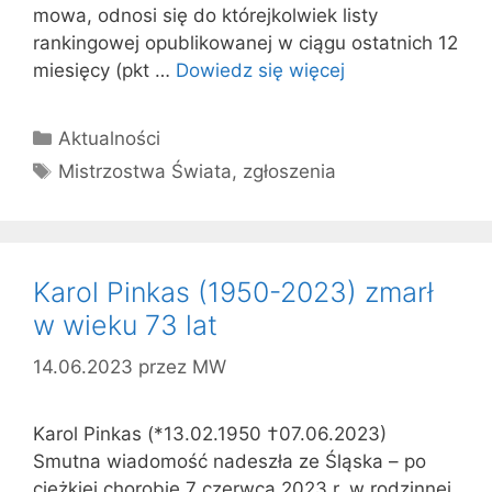
mowa, odnosi się do którejkolwiek listy
rankingowej opublikowanej w ciągu ostatnich 12
miesięcy (pkt …
Dowiedz się więcej
Kategorie
Aktualności
Tagi
Mistrzostwa Świata
,
zgłoszenia
Karol Pinkas (1950-2023) zmarł
w wieku 73 lat
14.06.2023
przez
MW
Karol Pinkas (*13.02.1950 †07.06.2023)
Smutna wiadomość nadeszła ze Śląska – po
ciężkiej chorobie 7 czerwca 2023 r. w rodzinnej