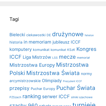
Tagi
drużynowe
Bielecki
ciekawostki
DE
felieton
in memoriam
jubileusz ICCF
historia
Kongres
komputery
komunikat
komunikat KSzK
mecze
ICCF
Liga Mistrzów
LSS
memoriał
Mistrzostwa
Mistrzostwa Europy
Polski
Mistrzostwa Świata
normy
Olimpiady
arcymistrzowskie
Prezydent ICCF
Puchar Świata
przepisy
Puchar Europy
ranking
serwer ICCF
PZSzach
silniki szachowe
turnieje
szachy 960
szkoła