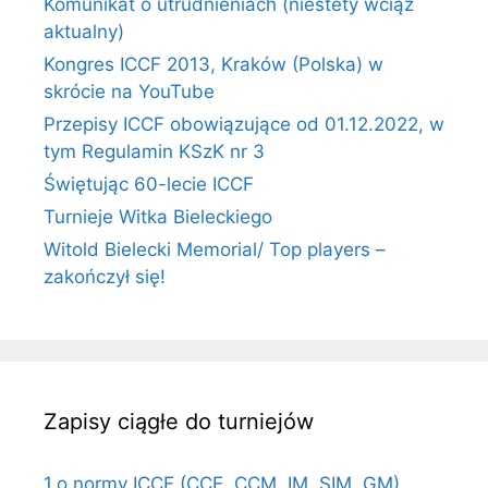
Komunikat o utrudnieniach (niestety wciąż
aktualny)
Kongres ICCF 2013, Kraków (Polska) w
skrócie na YouTube
Przepisy ICCF obowiązujące od 01.12.2022, w
tym Regulamin KSzK nr 3
Świętując 60-lecie ICCF
Turnieje Witka Bieleckiego
Witold Bielecki Memorial/ Top players –
zakończył się!
Zapisy ciągłe do turniejów
1.o normy ICCF (CCE, CCM, IM, SIM, GM)