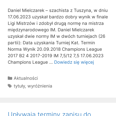
Daniel Mielczarek – szachista z Tuszyna, w dniu
17.06.2023 uzyskał bardzo dobry wynik w finale
Ligi Mistrzów i zdobył drugą normę na mistrza
międzynarodowego IM. Daniel Mielczarek
uzyskał dwie normy IM w dwóch turniejach (26
partii): Data uzyskania Turniej Kat. Termin
Norma Wynik 20.09.2018 Champions League
2017 B2 4 2017-2019 IM 7,5/12 7,5 17.06.2023
Champions League …
Dowiedz się więcej
Kategorie
Aktualności
Tagi
tytuły
,
wyróżnienia
Upływają terminy zapisu do