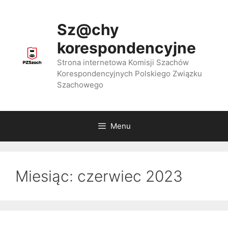
Przejdź
do
Sz@chy
treści
korespondencyjne
Strona internetowa Komisji Szachów
Korespondencyjnych Polskiego Związku
Szachowego
Menu
Miesiąc:
czerwiec 2023