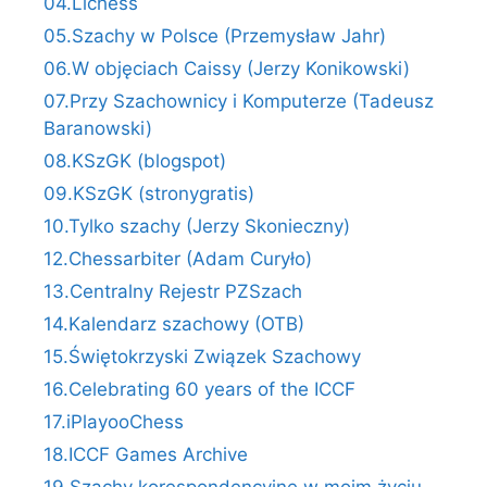
04.Lichess
05.Szachy w Polsce (Przemysław Jahr)
06.W objęciach Caissy (Jerzy Konikowski)
07.Przy Szachownicy i Komputerze (Tadeusz
Baranowski)
08.KSzGK (blogspot)
09.KSzGK (stronygratis)
10.Tylko szachy (Jerzy Skonieczny)
12.Chessarbiter (Adam Curyło)
13.Centralny Rejestr PZSzach
14.Kalendarz szachowy (OTB)
15.Świętokrzyski Związek Szachowy
16.Celebrating 60 years of the ICCF
17.iPlayooChess
18.ICCF Games Archive
19.Szachy korespondencyjne w moim życiu