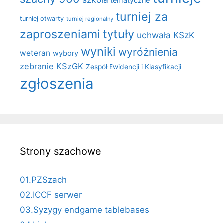
tematyczne
turniej za
turniej otwarty
turniej regionalny
zaproszeniami
tytuły
uchwała KSzK
wyniki
wyróżnienia
weteran
wybory
zebranie KSzGK
Zespół Ewidencji i Klasyfikacji
zgłoszenia
Strony szachowe
01.PZSzach
02.ICCF serwer
03.Syzygy endgame tablebases