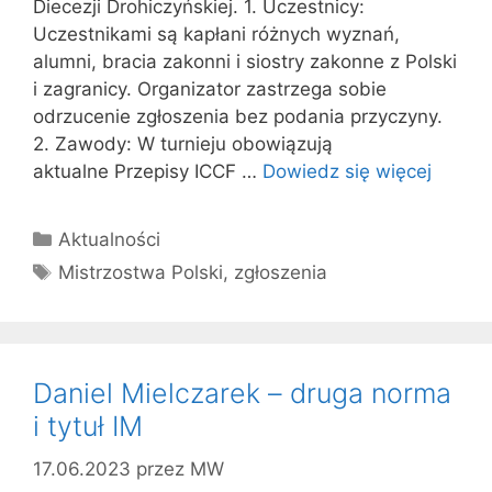
Diecezji Drohiczyńskiej. 1. Uczestnicy:
Uczestnikami są kapłani różnych wyznań,
alumni, bracia zakonni i siostry zakonne z Polski
i zagranicy. Organizator zastrzega sobie
odrzucenie zgłoszenia bez podania przyczyny.
2. Zawody: W turnieju obowiązują
aktualne Przepisy ICCF …
Dowiedz się więcej
Kategorie
Aktualności
Tagi
Mistrzostwa Polski
,
zgłoszenia
Daniel Mielczarek – druga norma
i tytuł IM
17.06.2023
przez
MW