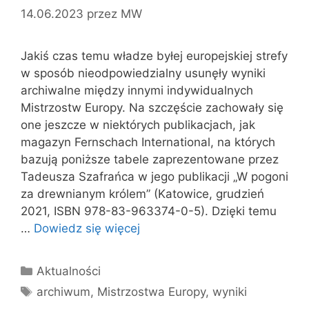
14.06.2023
przez
MW
Jakiś czas temu władze byłej europejskiej strefy
w sposób nieodpowiedzialny usunęły wyniki
archiwalne między innymi indywidualnych
Mistrzostw Europy. Na szczęście zachowały się
one jeszcze w niektórych publikacjach, jak
magazyn Fernschach International, na których
bazują poniższe tabele zaprezentowane przez
Tadeusza Szafrańca w jego publikacji „W pogoni
za drewnianym królem” (Katowice, grudzień
2021, ISBN 978-83-963374-0-5). Dzięki temu
…
Dowiedz się więcej
Kategorie
Aktualności
Tagi
archiwum
,
Mistrzostwa Europy
,
wyniki