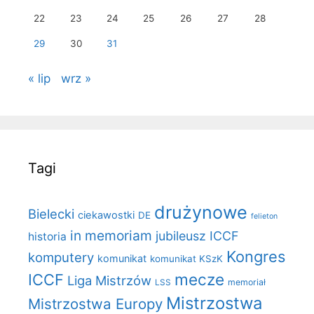
22
23
24
25
26
27
28
29
30
31
« lip
wrz »
Tagi
drużynowe
Bielecki
ciekawostki
DE
felieton
in memoriam
jubileusz ICCF
historia
Kongres
komputery
komunikat
komunikat KSzK
mecze
ICCF
Liga Mistrzów
LSS
memoriał
Mistrzostwa
Mistrzostwa Europy