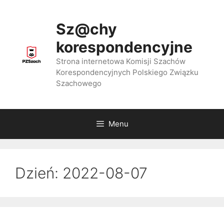
Przejdź
do
Sz@chy
treści
korespondencyjne
Strona internetowa Komisji Szachów
Korespondencyjnych Polskiego Związku
Szachowego
Menu
Dzień:
2022-08-07