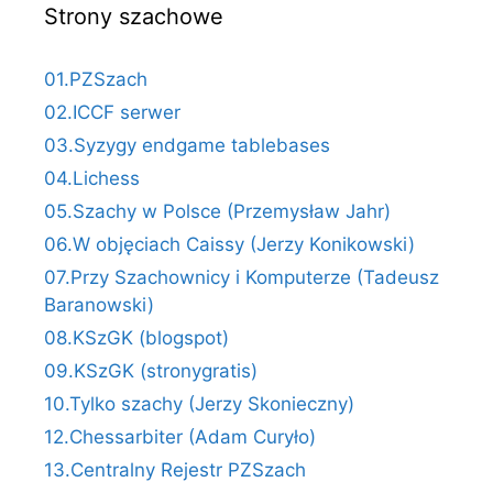
Strony szachowe
01.PZSzach
02.ICCF serwer
03.Syzygy endgame tablebases
04.Lichess
05.Szachy w Polsce (Przemysław Jahr)
06.W objęciach Caissy (Jerzy Konikowski)
07.Przy Szachownicy i Komputerze (Tadeusz
Baranowski)
08.KSzGK (blogspot)
09.KSzGK (stronygratis)
10.Tylko szachy (Jerzy Skonieczny)
12.Chessarbiter (Adam Curyło)
13.Centralny Rejestr PZSzach