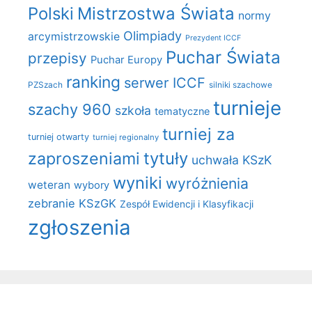
Polski
Mistrzostwa Świata
normy
Olimpiady
arcymistrzowskie
Prezydent ICCF
Puchar Świata
przepisy
Puchar Europy
ranking
serwer ICCF
PZSzach
silniki szachowe
turnieje
szachy 960
szkoła
tematyczne
turniej za
turniej otwarty
turniej regionalny
zaproszeniami
tytuły
uchwała KSzK
wyniki
wyróżnienia
weteran
wybory
zebranie KSzGK
Zespół Ewidencji i Klasyfikacji
zgłoszenia