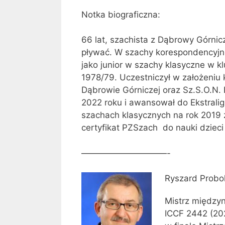
Notka biograficzna:
66 lat, szachista z Dąbrowy Górnicz
pływać. W szachy korespondencyjn
jako junior w szachy klasyczne w k
1978/79. Uczestniczył w założeni
Dąbrowie Górniczej oraz Sz.S.O.N. 
2022 roku i awansował do Ekstraligi
szachach klasycznych na rok 2019 z
certyfikat PZSzach do nauki dzieci
——————————-
Ryszard Probo
Mistrz między
ICCF 2442 (202