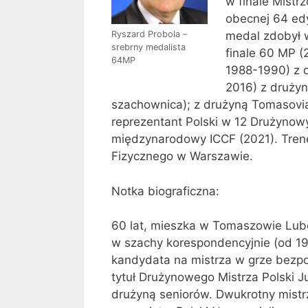
w finale Mistr
obecnej 64 edy
Ryszard Probola –
medal zdobył 
srebrny medalista
finale 60 MP (
64MP
1988-1990) z 
2016) z druży
szachownica); z drużyną Tomasovia
reprezentant Polski w 12 Drużynow
międzynarodowy ICCF (2021). Tren
Fizycznego w Warszawie.
Notka biograficzna:
60 lat, mieszka w Tomaszowie Lubel
w szachy korespondencyjnie (od 19
kandydata na mistrza w grze bezpo
tytuł Drużynowego Mistrza Polski Ju
drużyną seniorów. Dwukrotny mistrz