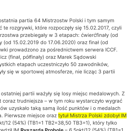
statnia partia 64 Mistrzostw Polski i tym samym
e rozgrywki, które rozpoczęły się 15.02.2017, czyli
strzostwa przebiegały w 3 etapach: ćwierćfinały (od
y (od 15.02.2019 do 17.06.2020) oraz finał (od
ywki prowadzono za pośrednictwem serwera ICCF.
cz (finał, półfinały) oraz Marek Sądowski
ystkich etapach uczestniczyło 50 zawodników,
y się w sportowej atmosferze, nie licząc 3 partii
 ostatniej partii ważyły się losy miejsc medalowych. Z
t coraz trudniejsza – w tym roku wystarczyło wygrać
ików uzyskało taką samą ilość punktów i o medalach
. Pierwsze miejsce oraz
tytuł Mistrza Polski zdobył
IM
kt/12 (54%) (TB1=1 TB2=38,50 TB3=1), który tylko
zedził IM
Ryszarda Probolę
– 6,5pkt/12 (54%) (TB1=1