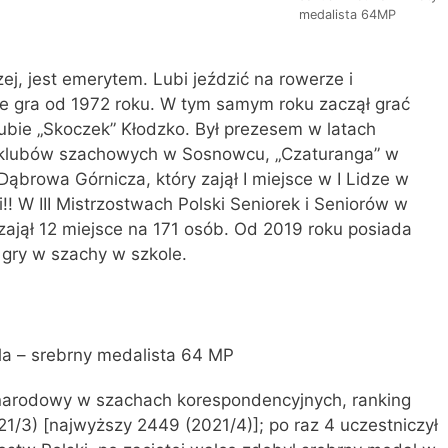
medalista 64MP
ej, jest emerytem. Lubi jeździć na rowerze i
e gra od 1972 roku. W tym samym roku zaczął grać
lubie „Skoczek” Kłodzko. Był prezesem w latach
u klubów szachowych w Sosnowcu, „Czaturanga” w
Dąbrowa Górnicza, który zajął I miejsce w I Lidze w
!! W III Mistrzostwach Polski Seniorek i Seniorów w
ajął 12 miejsce na 171 osób. Od 2019 roku posiada
 gry w szachy w szkole.
la – srebrny medalista 64 MP
narodowy w szachach korespondencyjnych, ranking
1/3) [najwyższy 2449 (2021/4)]; po raz 4 uczestniczył