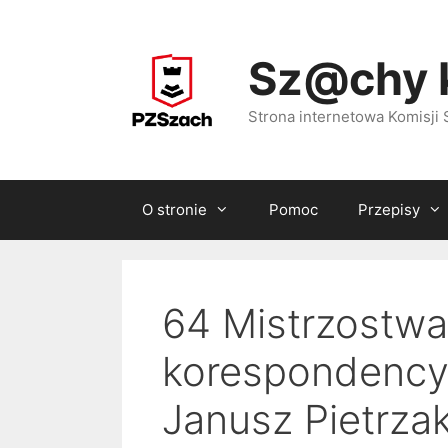
Przejdź
do
Sz@chy 
treści
Strona internetowa Komisj
O stronie
Pomoc
Przepisy
64 Mistrzostwa
korespondency
Janusz Pietrza