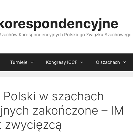
korespondencyjne
i Szachów Korespondencyjnych Polskiego Związku Szachowego
Turnieje
Kongresy ICCF
O szachach
 Polski w szachach
jnych zakończone – IM
k zwycięzcą