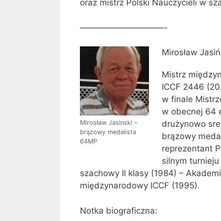
oraz mistrz Polski Nauczycieli w sz
——————————-
Mirosław Jasi
Mistrz między
ICCF 2446 (202
w finale Mistr
w obecnej 64 e
Mirosław Jasinski –
drużynowo sre
brązowy medalista
brązowy medal
64MP
reprezentant P
silnym turniej
szachowy II klasy (1984) – Akade
międzynarodowy ICCF (1995).
Notka biograficzna: