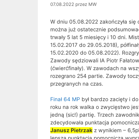
07.08.2022
przez
MW
W dniu 05.08.2022 zakończyła się o
można już ostatecznie podsumować t
trwały 5 lat 5 miesięcy i 10 dni. Mi
15.02.2017 do 29.05.2018), półfinał
15.02.2020 do 05.08.2022). Rozgr
Zawody sędziowali IA Piotr Fałatowi
(ćwierćfinały). W zawodach na wsz
rozegrano 254 partie. Zawody toczył
przegranych na czas.
Finał 64 MP
był bardzo zacięty i do
roku na rok walka o zwycięstwo jes
jedną (sic!) partię. Trzech zawodn
zdecydowała punktacja pomocnicza
Janusz Pietrzak
z wynikiem – 6,5p
lepszą punktacją pomocniczą wypr