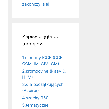
zakończył się!
Zapisy ciągłe do
turniejów
1.o normy ICCF (CCE,
CCM, IM, SIM, GM)
2.promocyjne (klasy O,
H, M)
3.dla początkujących
(Aspirer)
4.szachy 960
5.tematyczne