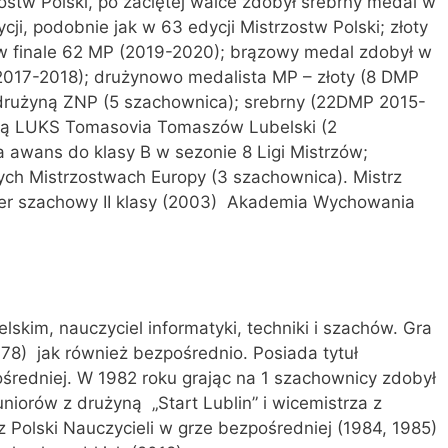
zostw Polski, po zaciętej walce zdobył srebrny medal w
cji, podobnie jak w 63 edycji Mistrzostw Polski; złoty
w finale 62 MP (2019-2020); brązowy medal zdobył w
2017-2018); drużynowo medalista MP – złoty (8 DMP
drużyną ZNP (5 szachownica); srebrny (22DMP 2015-
ną LUKS Tomasovia Tomaszów Lubelski (2
 awans do klasy B w sezonie 8 Ligi Mistrzów;
ych Mistrzostwach Europy (3 szachownica). Mistrz
er szachowy II klasy (2003) Akademia Wychowania
skim, nauczyciel informatyki, techniki i szachów. Gra
78) jak również bezpośrednio. Posiada tytuł
średniej. W 1982 roku grając na 1 szachownicy zdobył
niorów z drużyną „Start Lublin” i wicemistrza z
 Polski Nauczycieli w grze bezpośredniej (1984, 1985)