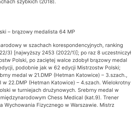
achach szybkich (2018).
ński – brązowy medalista 64 MP
narodowy w szachach korespondencyjnych, ranking
2/3) [najwyższy 2453 (2022/1)]; po raz 8 uczestniczył
zostw Polski, po zaciętej walce zdobył brązowy medal
dycji, podobnie jak w 62 edycji Mistrzostw Polski;
brny medal w 21.DMP (Hetman Katowice) – 3.szach.,
 w 22.DMP (Hetman Katowice) – 4.szach. Wielokrotny
olski w turniejach drużynowych. Srebrny medal w
u międzynarodowym Chess Medical (kat.9). Trener
mia Wychowania Fizycznego w Warszawie. Mistrz