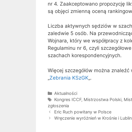
nr 4. Zaakceptowano propozycję lik
są objęci zmienną oceną rankingową
Liczba aktywnych sędziów w szacha
zaledwie 5 osób. Na przewodniczą
Wojnara, który we współpracy z ko
Regulaminu nr 6, czyli szczegółow
szachach korespondencyjnych.
Więcej szczegółów można znaleźć 
„
Zebrania KSzGK
„.
Kategorie
Aktualności
Tagi
Kongres ICCF
,
Mistrzostwa Polski
,
Mis
zgłoszenia
Eric Ruch powitany w Polsce
Wręczenie wyróżnień w Krośnie i Lublin