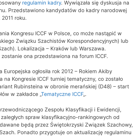
głosowany
regulamin kadry
. Wywiązała się dyskusja na
inu. Przedstawiono kandydatów do kadry narodowej
 2011 roku.
nia Kongresu ICCF w Polsce, co może nastąpić w
skiego Związku Szachistów Korespondencyjnych) lub
zach). Lokalizacja – Kraków lub Warszawa.
y zostanie ona przedstawiona na forum ICCF.
 Europejska ogłosiła rok 2012 – Rokiem Akiby
 na Kongresie ICCF turniej tematyczny, co zostało
riant Rubinsteina w obronie merańskiej (D48) – start
ółów w zakładce „
Tematyczne ICCF
„.
ewodniczącego Zespołu Klasyfikacji i Ewidencji,
 zaległych spraw klasyfikacyjno-rankingowych od
adawane będą przez Świętokrzyski Związek Szachowy,
Szach. Ponadto przygotuje on aktualizację regulaminu