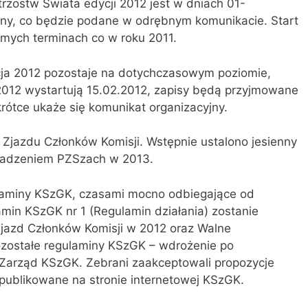
rzostw Świata edycji 2012 jest w dniach 01-
ony, co będzie podane w odrębnym komunikacie. Start
amych terminach co w roku 2011.
cja 2012 pozostaje na dotychczasowym poziomie,
P2012 wystartują 15.02.2012, zapisy będą przyjmowane
rótce ukaże się komunikat organizacyjny.
Zjazdu Członków Komisji. Wstępnie ustalono jesienny
madzeniem PZSzach w 2013.
laminy KSzGK, czasami mocno odbiegające od
amin KSzGK nr 1 (Regulamin działania) zostanie
jazd Członków Komisji w 2012 oraz Walne
zostałe regulaminy KSzGK – wdrożenie po
 Zarząd KSzGK. Zebrani zaakceptowali propozycje
publikowane na stronie internetowej KSzGK.