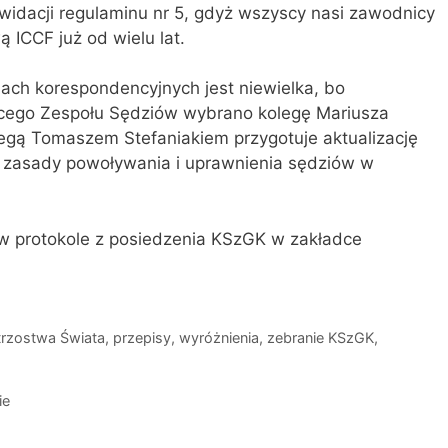
widacji regulaminu nr 5, gdyż wszyscy nasi zawodnicy
 ICCF już od wielu lat.
ch korespondencyjnych jest niewielka, bo
cego Zespołu Sędziów wybrano kolegę Mariusza
legą Tomaszem Stefaniakiem przygotuje aktualizację
e zasady powoływania i uprawnienia sędziów w
w protokole z posiedzenia KSzGK w zakładce
trzostwa Świata
,
przepisy
,
wyróżnienia
,
zebranie KSzGK
,
ie