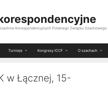
korespondencyjne
i Szachów Korespondencyjnych Polskiego Związku Szachowego
Turnieje
Kongresy ICCF
O szachach
 w Łącznej, 15-