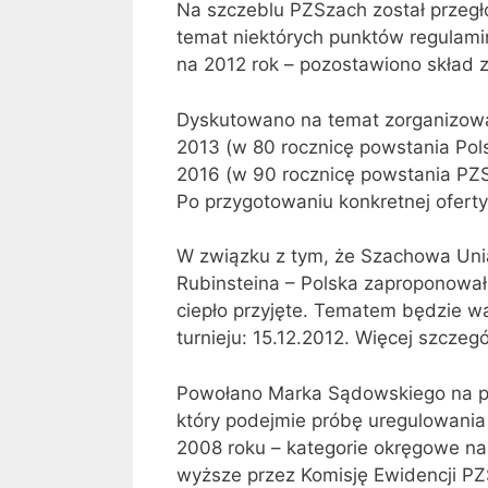
Na szczeblu PZSzach został prze
temat niektórych punktów regulam
na 2012 rok – pozostawiono skład z
Dyskutowano na temat zorganizowa
2013 (w 80 rocznicę powstania Pol
2016 (w 90 rocznicę powstania PZS
Po przygotowaniu konkretnej ofert
W związku z tym, że Szachowa Unia
Rubinsteina – Polska zaproponowała
ciepło przyjęte. Tematem będzie wa
turnieju: 15.12.2012. Więcej szczeg
Powołano Marka Sądowskiego na prz
który podejmie próbę uregulowania
2008 roku – kategorie okręgowe n
wyższe przez Komisję Ewidencji PZ