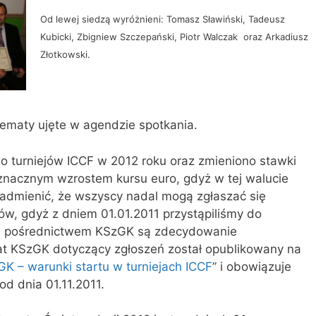
Od lewej siedzą wyróżnieni: Tomasz Sławiński, Tadeusz
Kubicki, Zbigniew Szczepański, Piotr Walczak oraz Arkadiusz
Złotkowski.
ematy ujęte w agendzie spotkania.
o turniejów ICCF w 2012 roku oraz zmieniono stawki
znacznym wzrostem kursu euro, gdyż w tej walucie
nadmienić, że wszyscy nadal mogą zgłaszać się
ów, gdyż z dniem 01.01.2011 przystąpiliśmy do
za pośrednictwem KSzGK są zdecydowanie
at KSzGK dotyczący zgłoszeń został opublikowany na
K – warunki startu w turniejach ICCF
” i obowiązuje
od dnia 01.11.2011.