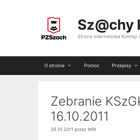
Przejdź
do
Sz@chy 
treści
Strona internetowa Komisj
O stronie
Pomoc
Przepisy
Zebranie KSzGK
16.10.2011
26.10.2011
przez
MW