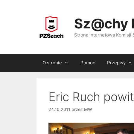
Przejdź
do
Sz@chy 
treści
Strona internetowa Komisj
O stronie
Pomoc
Przepisy
Eric Ruch powi
24.10.2011
przez
MW