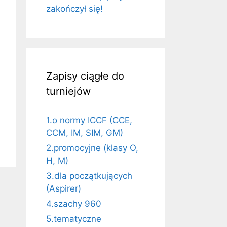
zakończył się!
Zapisy ciągłe do
turniejów
1.o normy ICCF (CCE,
CCM, IM, SIM, GM)
2.promocyjne (klasy O,
H, M)
3.dla początkujących
(Aspirer)
4.szachy 960
5.tematyczne