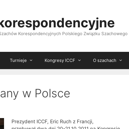
korespondencyjne
i Szachów Korespondencyjnych Polskiego Związku Szachowego
Turnieje
Kongresy ICCF
O szachach
tany w Polsce
Prezydent ICCF, Eric Ruch z Francji,
przebywał dwa dni 20-21.10.2011 na Kongresie