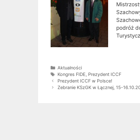
Mistrzos
Szachowy
Szachowe
podróż d
Turystycz
Kategorie
Aktualności
Tagi
Kongres FIDE
,
Prezydent ICCF
Prezydent ICCF w Polsce!
Zebranie KSzGK w Łącznej, 15-16.10.2