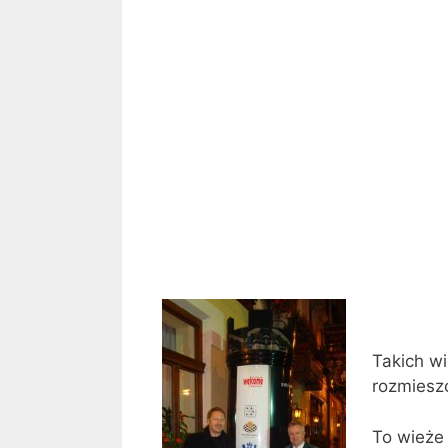
Takich w
rozmiesz
To wieże 