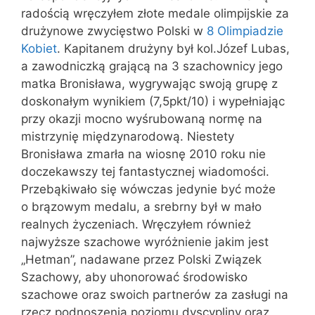
radością wręczyłem złote medale olimpijskie za
drużynowe zwycięstwo Polski w
8 Olimpiadzie
Kobiet
. Kapitanem drużyny był kol.Józef Lubas,
a zawodniczką grającą na 3 szachownicy jego
matka Bronisława, wygrywając swoją grupę z
doskonałym wynikiem (7,5pkt/10) i wypełniając
przy okazji mocno wyśrubowaną normę na
mistrzynię międzynarodową. Niestety
Bronisława zmarła na wiosnę 2010 roku nie
doczekawszy tej fantastycznej wiadomości.
Przebąkiwało się wówczas jedynie być może
o brązowym medalu, a srebrny był w mało
realnych życzeniach. Wręczyłem również
najwyższe szachowe wyróżnienie jakim jest
„Hetman”, nadawane przez Polski Związek
Szachowy, aby uhonorować środowisko
szachowe oraz swoich partnerów za zasługi na
rzecz podnoszenia poziomu dyscypliny oraz