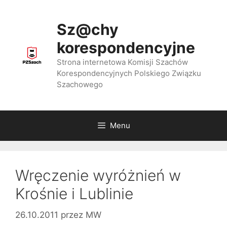
Przejdź
do
Sz@chy
treści
korespondencyjne
Strona internetowa Komisji Szachów
Korespondencyjnych Polskiego Związku
Szachowego
Menu
Wręczenie wyróżnień w
Krośnie i Lublinie
26.10.2011
przez
MW