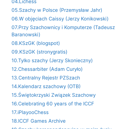
04.Lichess
05.Szachy w Polsce (Przemysław Jahr)
06.W objęciach Caissy (Jerzy Konikowski)
07.Przy Szachownicy i Komputerze (Tadeusz
Baranowski)
08.KSzGK (blogspot)
09.KSzGK (stronygratis)
10.Tylko szachy (Jerzy Skonieczny)
12.Chessarbiter (Adam Curyło)
13.Centralny Rejestr PZSzach
14.Kalendarz szachowy (OTB)
15.Świętokrzyski Związek Szachowy
16.Celebrating 60 years of the ICCF
17.iPlayooChess
18.ICCF Games Archive