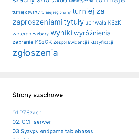
szkoła
tematyczne
turniej za
turniej otwarty
turniej regionalny
zaproszeniami
tytuły
uchwała KSzK
wyniki
wyróżnienia
weteran
wybory
zebranie KSzGK
Zespół Ewidencji i Klasyfikacji
zgłoszenia
Strony szachowe
01.PZSzach
02.ICCF serwer
03.Syzygy endgame tablebases