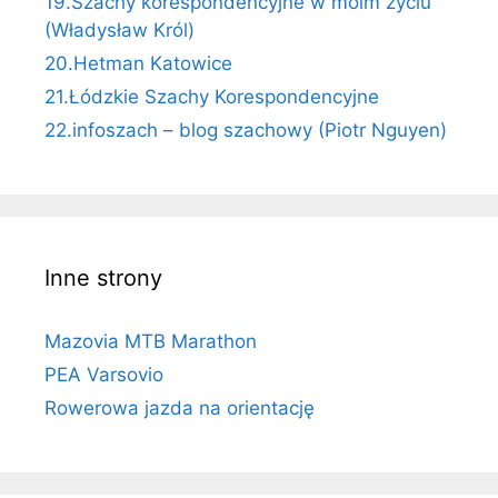
19.Szachy korespondencyjne w moim życiu
(Władysław Król)
20.Hetman Katowice
21.Łódzkie Szachy Korespondencyjne
22.infoszach – blog szachowy (Piotr Nguyen)
Inne strony
Mazovia MTB Marathon
PEA Varsovio
Rowerowa jazda na orientację