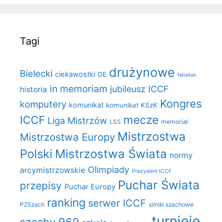
Tagi
drużynowe
Bielecki
ciekawostki
DE
felieton
in memoriam
jubileusz ICCF
historia
Kongres
komputery
komunikat
komunikat KSzK
mecze
ICCF
Liga Mistrzów
LSS
memoriał
Mistrzostwa
Mistrzostwa Europy
Polski
Mistrzostwa Świata
normy
Olimpiady
arcymistrzowskie
Prezydent ICCF
Puchar Świata
przepisy
Puchar Europy
ranking
serwer ICCF
PZSzach
silniki szachowe
turnieje
szachy 960