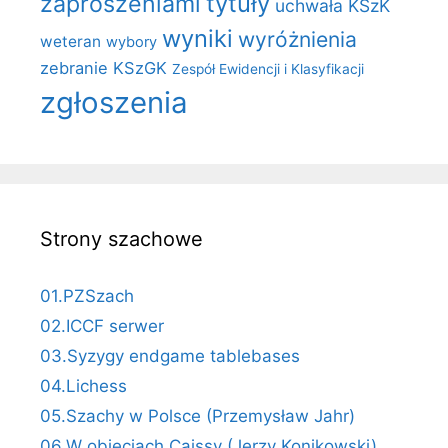
zaproszeniami
tytuły
uchwała KSzK
wyniki
wyróżnienia
weteran
wybory
zebranie KSzGK
Zespół Ewidencji i Klasyfikacji
zgłoszenia
Strony szachowe
01.PZSzach
02.ICCF serwer
03.Syzygy endgame tablebases
04.Lichess
05.Szachy w Polsce (Przemysław Jahr)
06.W objęciach Caissy (Jerzy Konikowski)