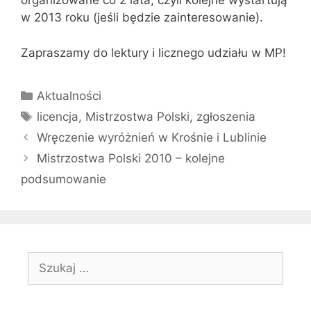
organizowane co 2 lata, czyli kolejne wystartują
w 2013 roku (jeśli będzie zainteresowanie).
Zapraszamy do lektury i licznego udziału w MP!
Kategorie
Aktualności
Tagi
licencja
,
Mistrzostwa Polski
,
zgłoszenia
Wręczenie wyróżnień w Krośnie i Lublinie
Mistrzostwa Polski 2010 – kolejne
podsumowanie
Szukaj: