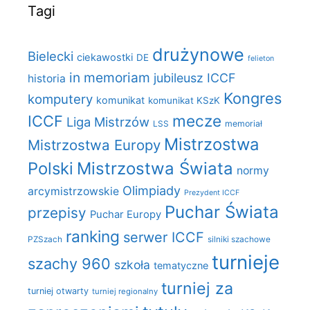
Tagi
drużynowe
Bielecki
ciekawostki
DE
felieton
in memoriam
jubileusz ICCF
historia
Kongres
komputery
komunikat
komunikat KSzK
mecze
ICCF
Liga Mistrzów
LSS
memoriał
Mistrzostwa
Mistrzostwa Europy
Polski
Mistrzostwa Świata
normy
Olimpiady
arcymistrzowskie
Prezydent ICCF
Puchar Świata
przepisy
Puchar Europy
ranking
serwer ICCF
PZSzach
silniki szachowe
turnieje
szachy 960
szkoła
tematyczne
turniej za
turniej otwarty
turniej regionalny