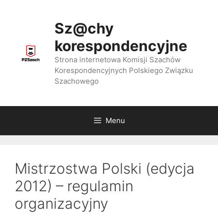
Przejdź
do
Sz@chy
treści
korespondencyjne
Strona internetowa Komisji Szachów
Korespondencyjnych Polskiego Związku
Szachowego
Menu
Mistrzostwa Polski (edycja
2012) – regulamin
organizacyjny