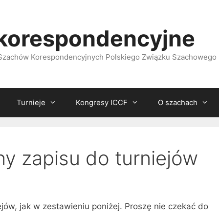
korespondencyjne
i Szachów Korespondencyjnych Polskiego Związku Szachowego
Turnieje
Kongresy ICCF
O szachach
ny zapisu do turniejów
ejów, jak w zestawieniu poniżej. Proszę nie czekać do