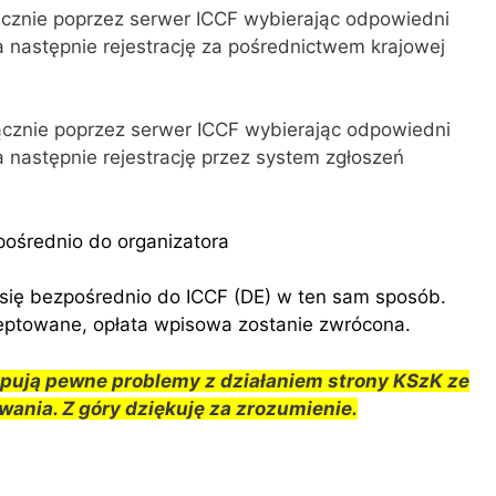
ącznie poprzez serwer ICCF wybierając odpowiedni
a następnie rejestrację za pośrednictwem krajowej
ącznie poprzez serwer ICCF wybierając odpowiedni
a następnie rejestrację przez system zgłoszeń
pośrednio do organizatora
się bezpośrednio do ICCF (DE) w ten sam sposób.
kceptowane, opłata wpisowa zostanie zwrócona.
ują pewne problemy z działaniem strony KSzK ze
ania. Z góry dziękuję za zrozumienie.