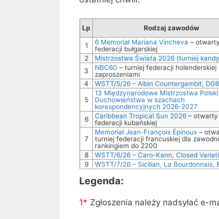
Lp
Rodzaj zawodów
6 Memoriał Mariana Vincheva
– otwarty
1
federacji bułgarskiej
2
Mistrzostwa Świata 2026 (turniej kandy
NBC60
– turniej federacji holenderskiej
3
zaproszeniami
4
WSTT/5/26 – Albin Countergambit, D08
13 Międzynarodowe Mistrzostwa Polski
5
Duchowieństwa w szachach
korespondencyjnych 2026-2027
Caribbean Tropical Sun 2026
– otwarty 
6
federacji kubańskiej
Memoriał Jean-François Épinoux
– otwa
7
turniej federacji francuskiej dla zawodn
rankingiem do 2200
8
WSTT/6/26 – Caro-Kann, Closed Variati
9
WSTT/7/26 – Sicilian, La Bourdonnais,
Legenda:
1*
Zgłoszenia należy nadsyłać e-m