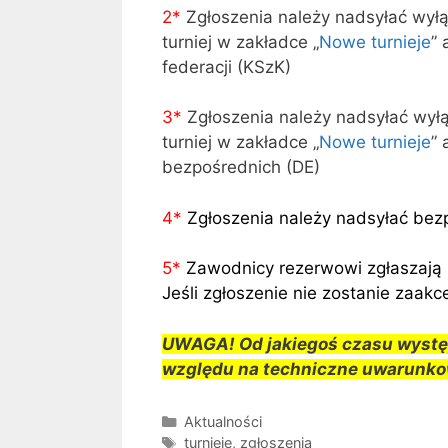
2*
Zgłoszenia należy nadsyłać wył
turniej w zakładce „
Nowe turnieje
” 
federacji (KSzK)
3
*
Zgłoszenia należy nadsyłać wył
turniej w zakładce „
Nowe turnieje
” 
bezpośrednich (DE)
4
*
Zgłoszenia należy nadsyłać bez
5
*
Zawodnicy rezerwowi zgłaszają 
Jeśli zgłoszenie nie zostanie zaa
UWAGA! Od jakiegoś czasu występ
względu na techniczne uwarunkow
Kategorie
Aktualności
Tagi
turnieje
,
zgłoszenia