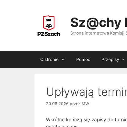
Przejdź
do
Sz@chy 
treści
Strona internetowa Komisj
O stronie
Pomoc
Przepisy
Upływają termi
20.06.2026
przez
MW
Wkrótce kończą się zapisy do turni
ostatniej chwili.